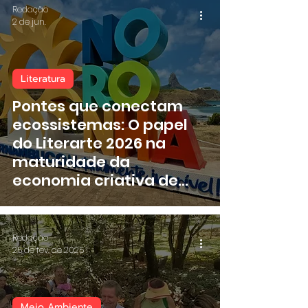
Redação
2 de jun.
Literatura
Pontes que conectam
ecossistemas: O papel
do Literarte 2026 na
maturidade da
economia criativa de
Fernando de Noronha
Redação
25 de fev. de 2025
Meio Ambiente