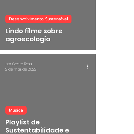
 video
Desenvolvimento Sustentável
Lindo filme sobre
agroecologia
por Cedro Rosa
2 de mai. de 2022
 video
Música
Playlist de
Sustentabilidade e