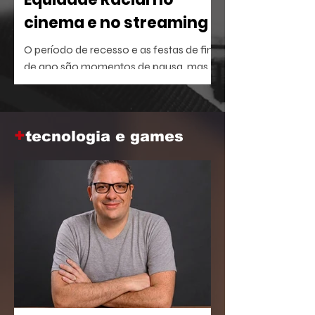
cinema e no streaming
O período de recesso e as festas de fim
de ano são momentos de pausa, mas
também oferecem a brecha ideal para
aprofundar o repertório sobre temas
que dominam a agenda social e
+
corporativa.
tecnologia e games