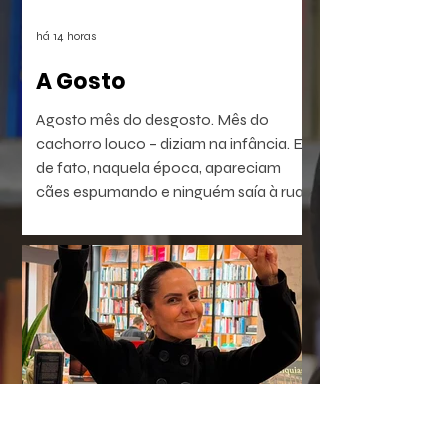
há 14 horas
A Gosto
Agosto mês do desgosto. Mês do
cachorro louco – diziam na infância. E
de fato, naquela época, apareciam
cães espumando e ninguém saía à rua.
É a raiva – diziam. Coisa que dá em
homem e em bicho. Ou dava. Muitos
têm raiva, ódio, medo. Porém não
dependem do mês em curso.