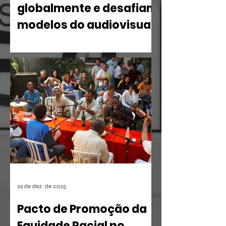
globalmente e desafiam
modelos do audiovisual
O mercado de entretenimento digital
em 2026 confirma uma tendência
irreversível: o espectador busca
narrativas ágeis, dramáticas e
estritamente verticais.
29 de dez. de 2025
Pacto de Promoção da
Equidade Racial no