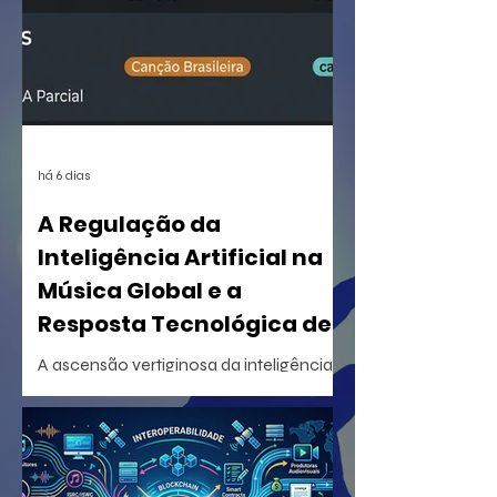
há 6 dias
A Regulação da
Inteligência Artificial na
Música Global e a
Resposta Tecnológica de
Certificação
A ascensão vertiginosa da inteligência
artificial generativa na criação musical
desencadeou uma reorganização
estrutural sem precedentes na indústria
fonográfica mundial. Em um