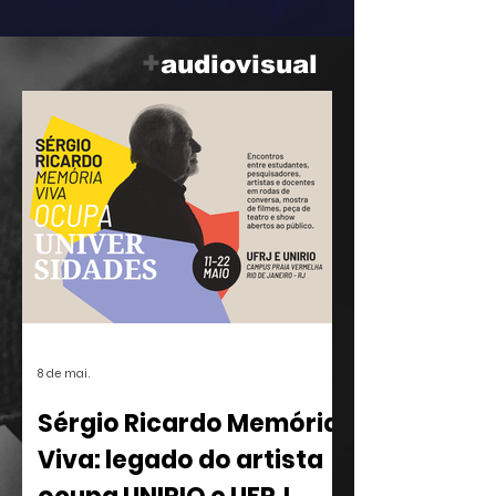
parceria com o ilustrador Eduardo
Baptistão, propõe uma navegação
+
audiovisual
interativa pela história da música
popular brasileira.
8 de mai.
Sérgio Ricardo Memória
Viva: legado do artista