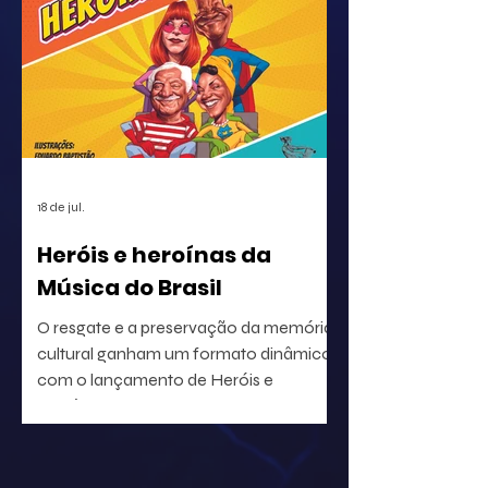
e a distribuição em escala global, a
identificação precisa de ativos musicais
tornou-se a premissa básica para a
correta circulação de rendimentos e
para a segurança jurídica de quem
utiliza o repertório.
18 de jul.
Heróis e heroínas da
Música do Brasil
O resgate e a preservação da memória
cultural ganham um formato dinâmico
com o lançamento de Heróis e
heroínas da MPB. O projeto, idealizado
pelo radialista e produtor Geraldo Leite
— integrante do grupo Rumo, nome
central da Vanguarda Paulistana —, em