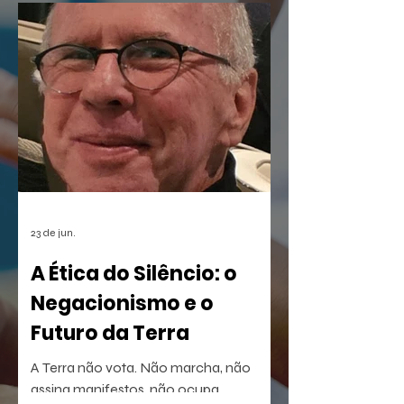
de democratização da cultura digital,
como também estreia duas produções
que prometem dar o que falar: o
musical infantil A Borboleta Sem Asas e
a homenagem nortista
23 de jun.
A Ética do Silêncio: o
Negacionismo e o
Futuro da Terra
A Terra não vota. Não marcha, não
assina manifestos, não ocupa