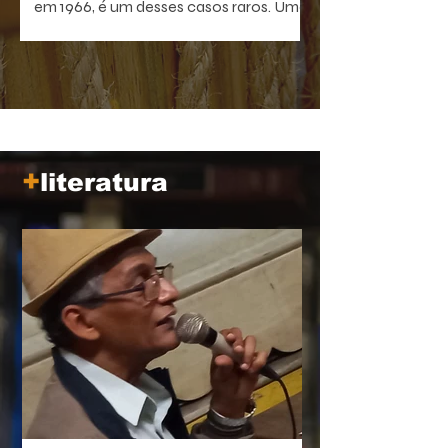
em 1966, é um desses casos raros. Uma
comédia antibelicista, leve na forma e
devastadora no que sugere. Um filme
que, quanto mais distante fica no
tempo, mais próximo parece de nós.
+
literatura