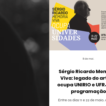
8 de mai.
Sérgio Ricardo Me
Viva: legado do ar
ocupa UNIRIO e UF
programação
multidisciplina
Entre os dias 11 e 22 de maio,
Janeiro recebe o projeto Sérg