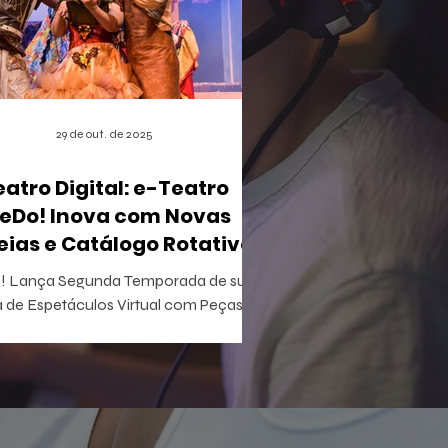
29 de out. de 2025
eatro Digital: e-Teatro
eDo! Inova com Novas
eias e Catálogo Rotativo
 Lança Segunda Temporada de sua
 de Espetáculos Virtual com Peças
ivas e Acesso Gratuito para Iniciantes
tretenimento acaba de apertar
lay em uma nova fase do e-Teatro
! , a primeira casa de espetáculos
al e gamificada do mundo. Esta nova