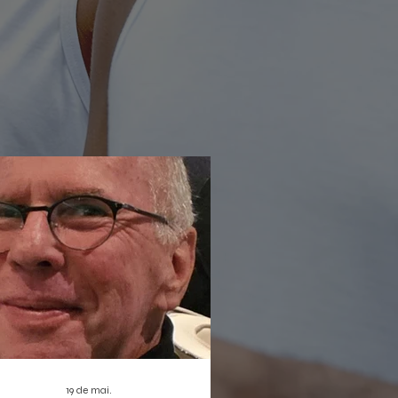
rada não só reforça a proposta de
ratização da cultura digital, como
bém estreia duas produções que
em dar o que falar: o musical infantil
leta Sem Asas e a homenagem
nortista
19 de mai.