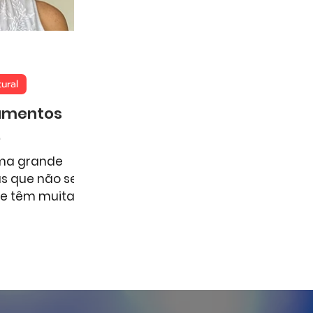
eopolítica
ural
namentos
.
ma grande
s que não se
ue têm muitas
s conexões