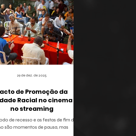
29 de dez. de 2025
acto de Promoção da
dade Racial no cinema e
no streaming
odo de recesso e as festas de fim de
no são momentos de pausa, mas
ém oferecem a brecha ideal para