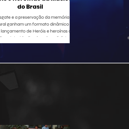
do Brasil
sgate e a preservação da memória
ural ganham um formato dinâmico
lançamento de Heróis e heroínas da
 projeto, idealizado pelo radialista e
utor Geraldo Leite — integrante do
 Rumo, nome central da Vanguarda
tana —, em parceria com o ilustrador
duardo Baptistão, propõe uma
egação interativa pela história da
música popular brasileira.