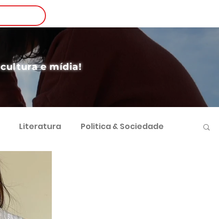
Login
nscreva-se
 cultura e mídia!
Literatura
Politica & Sociedade
vimento Sustentável
Futebol e Negócios
 Sociocultural
Direito e Sociedade