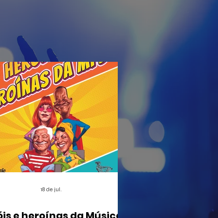
18 de jul.
óis e heroínas da Música