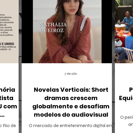
7 de abr.
mória
Novelas Verticais: Short
P
tista
dramas crescem
Equi
RJ com
globalmente e desafiam
modelos do audiovisual
O perí
r
a
 o Rio de
O mercado de entretenimento digital em
tamb
io Ricardo
2026 confirma uma tendência irreversível: