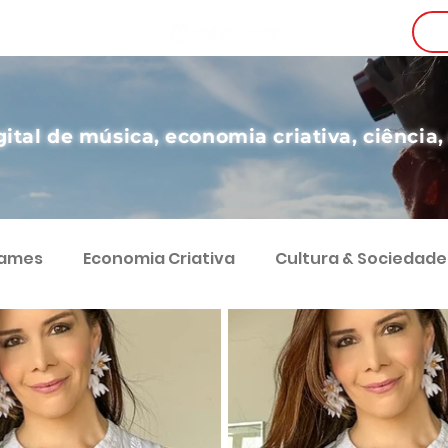
i
gital de música, economia criativa, ciência,
Games
Economia Criativa
Cultura & Sociedade
g
Teatro
Educação
Digital
Desenvol
Comunicação
Economia e Sociedade
Coluna