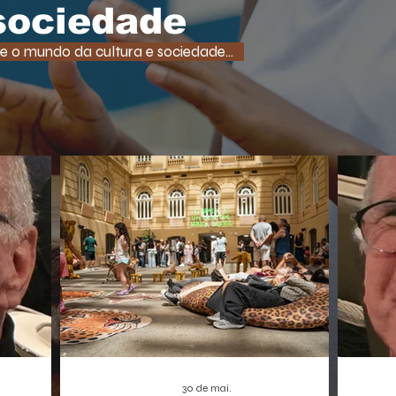
tempo
uma função super comum em RPGs e
 sociedade
democ
jogos de ação. A medida, que pode afetar o
tam
desenvolvimento de centenas de futuros
e o mundo da cultura e sociedade...
promet
títulos, é vista como um risco,
A Borbo
especialmente para os estúdios
independentes.
30 de mai.