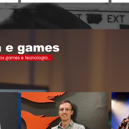
aprof
ades, uma
o espectador busca narrativas ágeis,
domi
ervo e a
dramáticas e estritamente verticais.
lectuais da
o do debate
a e games
s games e tecnologia...