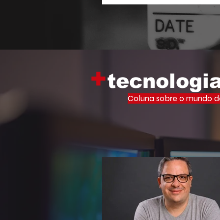
Memória Viva Ocupa Universid
iniciativa que leva o vasto ac
filosofia de um dos maiores inte
cultura brasileira para o centr
acadêmico.
+
tecnologi
Coluna sobre o mundo do