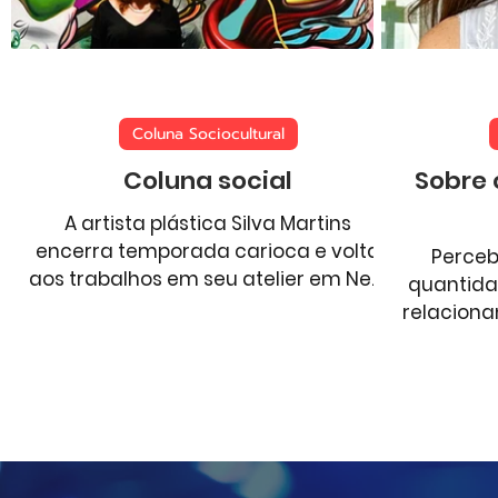
Aventura
Comportamento
Esportes
Coluna Sociocultural
Coluna social
Sobre 
A artista plástica Silva Martins
encerra temporada carioca e volta
Perce
aos trabalhos em seu atelier em New
quantida
York esta semana.
relaciona
dificu