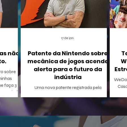
17 de jan.
as não
Patente da Nintendo sobre
T
o.
mecânica de jogos acende
W
alerta para o futuro da
Estr
to sobre
indústria
WeDo!
me faça 3
Casa
Uma nova patente registrada pela
onseguindo
Inclus
Nintendo nos Estados Unidos está
A WeDo! En
causando um rebuliço no mundo dos
o p
games. A empresa conseguiu o registro de
WeDo
uma mecânica de invocação de
virtu
personagens secundários durante o jogo,