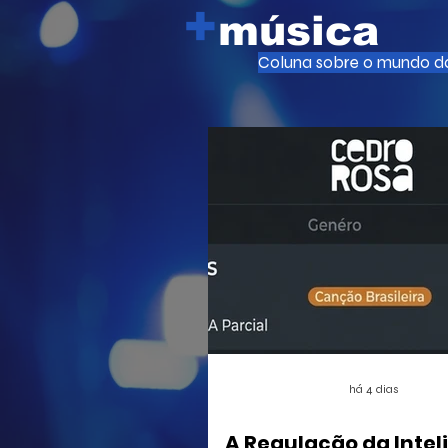
+
música
Coluna sobre o mundo da
há 4 dias
A Regulação da Intel