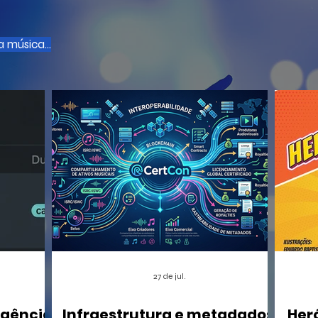
 música...
27 de jul.
igência
Infraestrutura e metadados:
Her