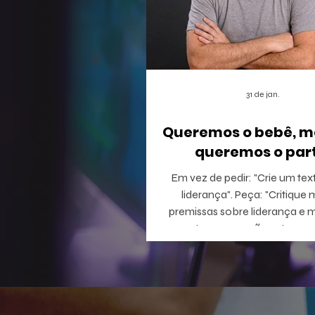
31 de jan.
Queremos o bebê, m
queremos o part
Em vez de pedir: "Crie um tex
liderança". Peça: "Critique minhas
premissas sobre liderança e 
perguntas que eu não estou c
responder".