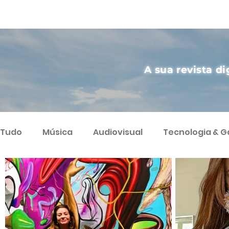
A sua revista di
Tudo
Música
Audiovisual
Tecnologia & 
Artes
Agricultura Sustentável
Streamin
Podcast
Varietà
Ciência
Humor