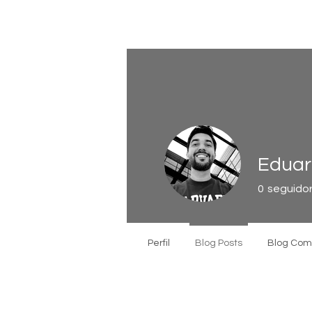
Eduar
0
seguido
Perfil
Blog Posts
Blog Co