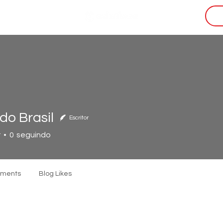
i
do Brasil
Escritor
r
0
seguindo
mments
Blog Likes