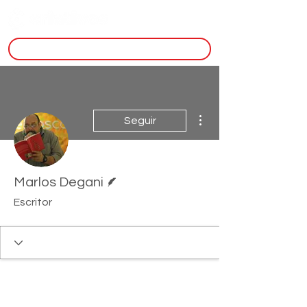
inscreva-se
Mais ações
Seguir
Escritor
Marlos Degani
Escritor