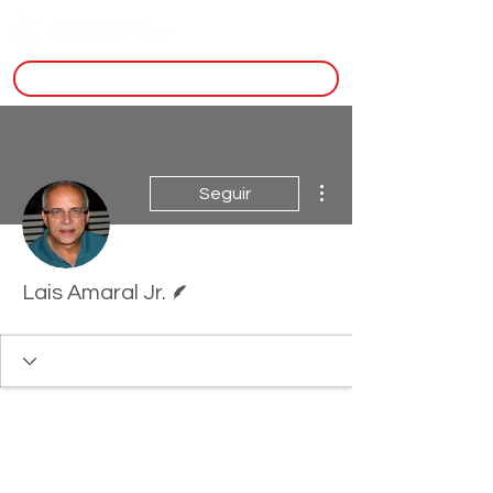
inscreva-se
Mais ações
Seguir
Escritor
Lais Amaral Jr.