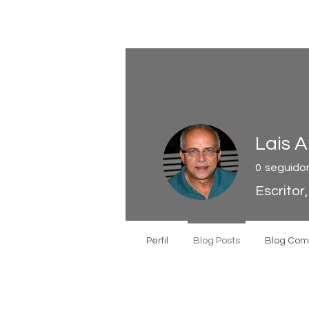
Lais A
0
seguido
Escritor
Perfil
Blog Posts
Blog Co