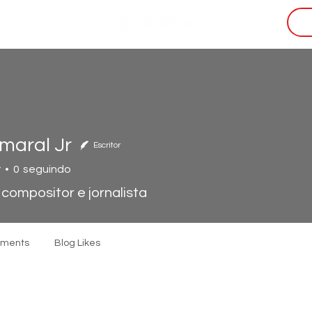
i
maral Jr
Escritor
r
0
seguindo
, compositor e jornalista
mments
Blog Likes