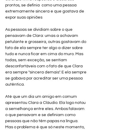
prontos, se definia  como uma pessoa 
extremamente sincera e que gostava de 
expor suas opiniões
As pessoas se dividiam sobre o que 
pensavam de Clara: umas a achavam 
petulante e grosseira, outras gostavam do 
fato de ela sempre ter algo a dizer sobre 
tudo e nunca ficar em cima do muro. Mas 
todas, sem exceção, se sentiam 
desconfortáveis com o fato de que Clara 
era sempre "sincera demais". E ela sempre 
se gabava por acreditar ser uma pessoa 
autêntica.
Até que um dia um amigo em comum 
apresentou Clara a Cláudio. Ela logo notou 
a semelhança entre eles. Ambos falavam 
o que pensavam e se definiam como 
pessoas que não têm papas na língua. 
Mas o problema é que só neste momento, 