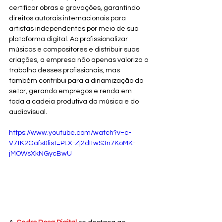
certificar obras e gravações, garantindo 
direitos autorais internacionais para 
artistas independentes por meio de sua 
plataforma digital. Ao profissionalizar 
músicos e compositores e distribuir suas 
criações, a empresa não apenas valoriza o 
trabalho desses profissionais, mas 
também contribui para a dinamização do 
setor, gerando empregos e renda em 
toda a cadeia produtiva da música e do 
audiovisual. 
https://www.youtube.com/watch?v=c-
V7tK2Gafs&list=PLX-Zj2dItwS3n7KoMK-
jMOWsXkNGycBwU