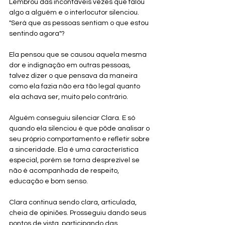
Lembrou das incontáveis vezes que falou 
algo a alguém e o interlocutor silenciou. 
"Será que as pessoas sentiam o que estou 
sentindo agora"? 
Ela pensou que se causou aquela mesma 
dor e indignação em outras pessoas, 
talvez dizer o que pensava da maneira 
como ela fazia não era tão legal quanto 
ela achava ser, muito pelo contrário. 
Alguém conseguiu silenciar Clara. E só 
quando ela silenciou é que pôde analisar o 
seu próprio comportamento e refletir sobre 
a sinceridade. Ela é uma característica 
especial, porém se torna desprezível se 
não é acompanhada de respeito, 
educação e bom senso.
Clara continua sendo clara, articulada, 
cheia de opiniões. Prosseguiu dando seus 
pontos de vista, participando das 