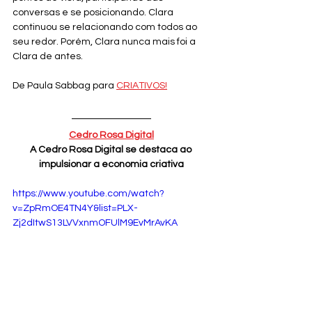
conversas e se posicionando. Clara 
continuou se relacionando com todos ao 
seu redor. Porém, Clara nunca mais foi a 
Clara de antes.
De Paula Sabbag para 
CRIATIVOS!
Cedro Rosa Digital
A Cedro Rosa Digital se destaca ao 
impulsionar a economia criativa
https://www.youtube.com/watch?
v=ZpRmOE4TN4Y&list=PLX-
Zj2dItwS13LVVxnmOFUlM9EvMrAvKA