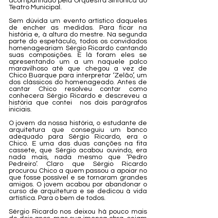
acompanhado pela Orquestra Sinfônica do 
Teatro Municipal.     
Sem dúvida um evento artístico daqueles 
de encher as medidas. Para ficar na 
história e, à altura do mestre. Na segunda 
parte do espetáculo, todos os convidados 
homenageariam Sérgio Ricardo cantando 
suas composições. E lá foram eles se 
apresentando um a um naquele palco 
maravilhoso até que chegou a vez de 
Chico Buarque para interpretar ‘Zelão’, um 
dos clássicos do homenageado. Antes de 
cantar Chico resolveu contar como 
conhecera Sérgio Ricardo e descreveu a 
história que contei  nos dois parágrafos 
iniciais. 
O jovem da nossa história, o estudante de 
arquitetura que conseguiu um banco 
adequado para Sérgio Ricardo, era o 
Chico. E uma das duas canções na fita 
cassete, que Sérgio acabou ouvindo, era 
nada mais, nada mesmo que ‘Pedro 
Pedreiro’. Claro que Sérgio Ricardo 
procurou Chico a quem passou a apoiar no 
que fosse possível e se tornaram grandes 
amigos. O jovem acabou por abandonar o 
curso de arquitetura e se dedicou à vida 
artística. Para o bem de todos. 
Sérgio Ricardo nos deixou há pouco mais 