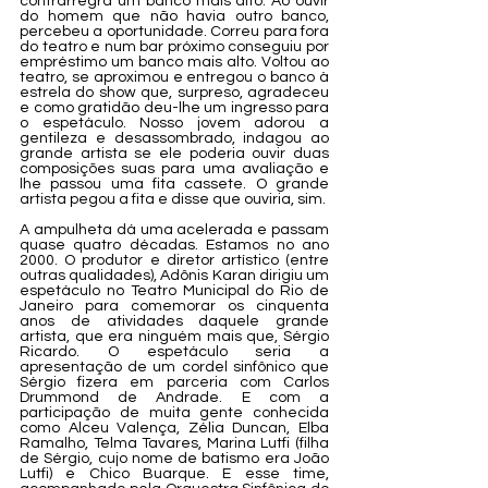
contrarregra um banco mais alto. Ao ouvir 
do homem que não havia outro banco, 
percebeu a oportunidade. Correu para fora 
do teatro e num bar próximo conseguiu por 
empréstimo um banco mais alto. Voltou ao 
teatro, se aproximou e entregou o banco à 
estrela do show que, surpreso, agradeceu 
e como gratidão deu-lhe um ingresso para 
o espetáculo. Nosso jovem adorou a 
gentileza e desassombrado, indagou ao 
grande artista se ele poderia ouvir duas 
composições suas para uma avaliação e 
lhe passou uma fita cassete. O grande 
artista pegou a fita e disse que ouviria, sim. 
A ampulheta dá uma acelerada e passam 
quase quatro décadas. Estamos no ano 
2000. O produtor e diretor artístico (entre 
outras qualidades), Adônis Karan dirigiu um 
espetáculo no Teatro Municipal do Rio de 
Janeiro para comemorar os cinquenta 
anos de atividades daquele grande 
artista, que era ninguém mais que, Sérgio 
Ricardo. O espetáculo seria a 
apresentação de um cordel sinfônico que 
Sérgio fizera em parceria com Carlos 
Drummond de Andrade. E com a 
participação de muita gente conhecida 
como Alceu Valença, Zélia Duncan, Elba 
Ramalho, Telma Tavares, Marina Lutfi (filha 
de Sérgio, cujo nome de batismo era João 
Lutfi) e Chico Buarque. E esse time, 