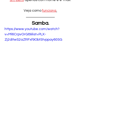
um perfil
 apenas com nome e e-mail.
Veja como 
funciona
.
Samba.
https://www.youtube.com/watch?
v=Ml6CrpvOrG8&list=PLX-
Zj2dItwS2aZRFxf9ObtStvppay60SG