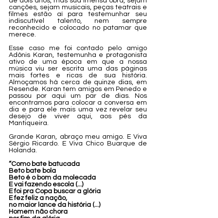
de dois anos, mas sua imensa obra, sejam 
canções, sejam musicais, peças teatrais e 
filmes estão aí para testemunhar seu 
indiscutível talento, nem sempre 
reconhecido e colocado no patamar que 
merece. 
Esse caso me foi contado pelo amigo 
Adônis Karan, testemunha e protagonista 
ativo de uma época em que a nossa 
música viu ser escrita uma das páginas 
mais fortes e ricas de sua história. 
Almoçamos há cerca de quinze dias, em 
Resende. Karan tem amigos em Penedo e 
passou por aqui um par de dias. Nos 
encontramos para colocar a conversa em 
dia e para ele mais uma vez revelar seu 
desejo de viver aqui, aos pés da 
Mantiqueira. 
Grande Karan, abraço meu amigo. E Viva 
Sérgio Ricardo. E Viva Chico Buarque de 
Holanda.
“Como bate batucada
Beto bate bola
Beto é o bom da molecada
E vai fazendo escola (...)
E foi pra Copa buscar a glória
E fez feliz a nação,
no maior lance da história (...)
Homem não chora