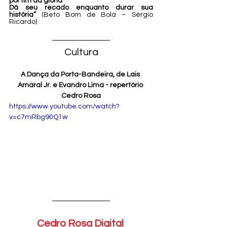
por fim da glória
Dá seu recado enquanto durar sua 
história”
(Beto Bom de Bola – Sérgio 
Ricardo)
Cultura
A Dança da Porta-Bandeira, de Lais 
Amaral Jr. e Evandro Lima - repertório 
Cedro Rosa
https://www.youtube.com/watch?
v=c7mRbg90Q1w
Cedro Rosa Digital