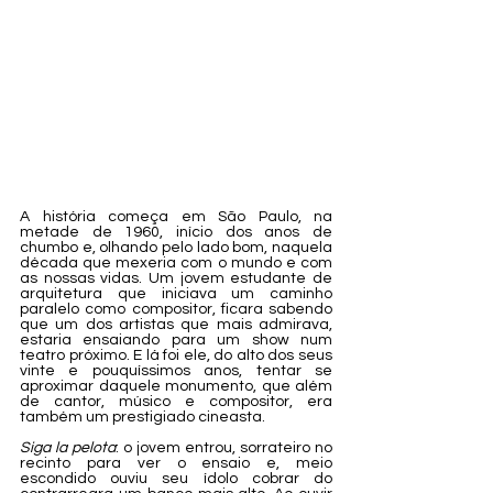
A história começa em São Paulo, na 
metade de 1960, início dos anos de 
chumbo e, olhando pelo lado bom, naquela 
década que mexeria com o mundo e com 
as nossas vidas. Um jovem estudante de 
arquitetura que iniciava um caminho 
paralelo como compositor, ficara sabendo 
que um dos artistas que mais admirava, 
estaria ensaiando para um show num 
teatro próximo. E lá foi ele, do alto dos seus 
vinte e pouquíssimos anos, tentar se 
aproximar daquele monumento, que além 
de cantor, músico e compositor, era 
também um prestigiado cineasta. 
Siga la pelota
: o jovem entrou, sorrateiro no 
recinto para ver o ensaio e, meio 
escondido ouviu seu ídolo cobrar do 