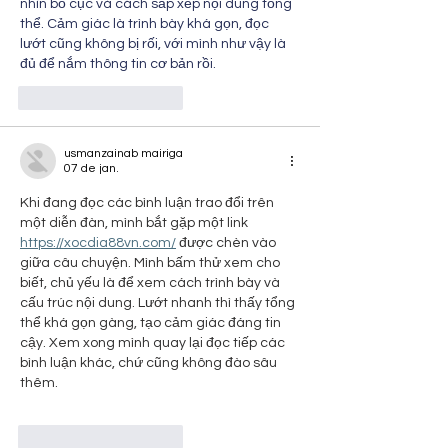
nhìn bố cục và cách sắp xếp nội dung tổng 
thể. Cảm giác là trình bày khá gọn, đọc 
lướt cũng không bị rối, với mình như vậy là 
đủ để nắm thông tin cơ bản rồi.
Curtir
Responder
usmanzainab mairiga
07 de jan.
Khi đang đọc các bình luận trao đổi trên 
một diễn đàn, mình bắt gặp một link 
https://xocdia88vn.com/
 được chèn vào 
giữa câu chuyện. Mình bấm thử xem cho 
biết, chủ yếu là để xem cách trình bày và 
cấu trúc nội dung. Lướt nhanh thì thấy tổng 
thể khá gọn gàng, tạo cảm giác đáng tin 
cậy. Xem xong mình quay lại đọc tiếp các 
bình luận khác, chứ cũng không đào sâu 
thêm.
Curtir
Responder