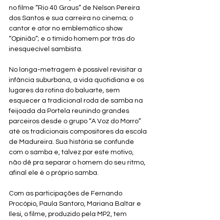
no filme “Rio 40 Graus” de Nelson Pereira 
dos Santos e sua carreira no cinema; o 
cantor e ator no emblemático show 
“Opinião”; e o tímido homem por trás do 
inesquecível sambista. 
No longa-metragem é possível revisitar a 
infância suburbana, a vida quotidiana e os 
lugares da rotina do baluarte, sem 
esquecer a tradicional roda de samba na 
feijoada da Portela reunindo grandes 
parceiros desde o grupo “A Voz do Morro” 
até os tradicionais compositores da escola 
de Madureira. Sua história se confunde 
com o samba e, talvez por este motivo, 
não dê pra separar o homem do seu ritmo, 
afinal ele é o próprio samba.
Com as participações de Fernando 
Procópio, Paula Santoro, Mariana Baltar e 
Ilesi, o filme, produzido pela MP2, tem 