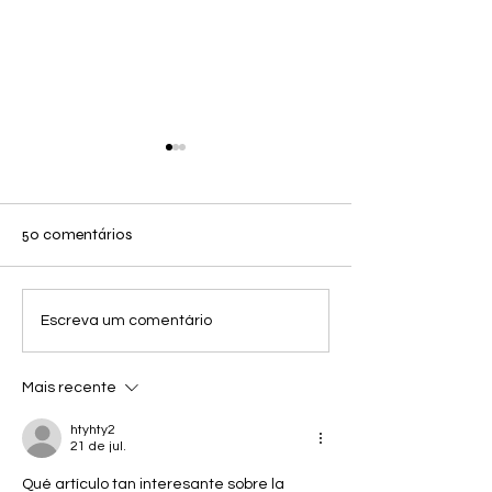
50 comentários
Quebra-galho
Ainda estou aqui. Já vimos
Escreva um comentário
esse filme
Mais recente
htyhty2
21 de jul.
Qué artículo tan interesante sobre la 