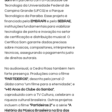
Som
 em parceria com a Faculdade de 
Tecnologia da Universidade Federal de 
Campina Grande (UFCG) e o Parque 
Tecnológico da Paraíba. Esse projeto é 
financiado pela 
EMBRAPII
 e pelo 
SEBRAE
, 
instituições fundamentais para viabilizar 
tecnologia de ponta e inovação no setor 
de certificação e distribuição musical. O 
Certifica Som garante dados precisos 
sobre músicas, compositores, intérpretes e 
técnicos, assegurando o pagamento justo 
de direitos autorais.
No audiovisual, a Cedro Rosa também tem 
forte presença. Produções como o filme 
"PARTIDEIROS"
, descrito pelo jornal 
O 
Globo
 como "um filme para a eternidade", e 
"+40 Anos do Clube do Samba"
, 
coproduzido com a TV Cultura, celebram a 
riqueza cultural brasileira. Outros projetos 
incluem o filme 
"Partideiros 2"
 e a série 
"A 
História da Música Brasileira na Era das 