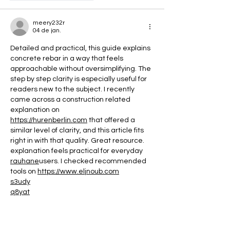
meery232r
04 de jan.
Detailed and practical, this guide explains 
concrete rebar in a way that feels 
approachable without oversimplifying. The 
step by step clarity is especially useful for 
readers new to the subject. I recently 
came across a construction related 
explanation on 
https://hurenberlin.com
 that offered a 
similar level of clarity, and this article fits 
right in with that quality. Great resource. 
explanation feels practical for everyday 
rauhane
users. I checked recommended 
tools on 
https://www.eljnoub.com
s3udy
q8yat
elso9
Curtir
Responder