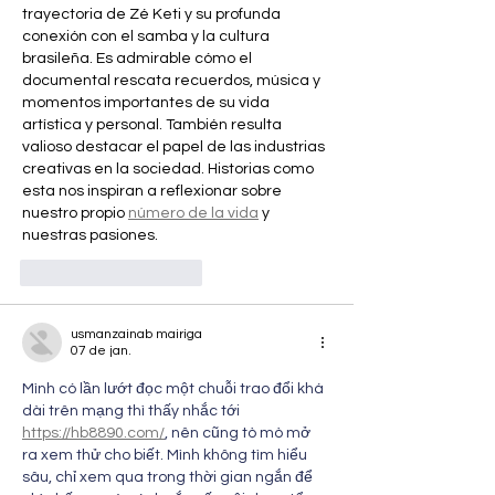
trayectoria de Zé Keti y su profunda 
conexión con el samba y la cultura 
brasileña. Es admirable cómo el 
documental rescata recuerdos, música y 
momentos importantes de su vida 
artística y personal. También resulta 
valioso destacar el papel de las industrias 
creativas en la sociedad. Historias como 
esta nos inspiran a reflexionar sobre 
nuestro propio 
número de la vida
 y 
nuestras pasiones.
Curtir
Responder
usmanzainab mairiga
07 de jan.
Mình có lần lướt đọc một chuỗi trao đổi khá 
dài trên mạng thì thấy nhắc tới 
https://hb8890.com/
, nên cũng tò mò mở 
ra xem thử cho biết. Mình không tìm hiểu 
sâu, chỉ xem qua trong thời gian ngắn để 