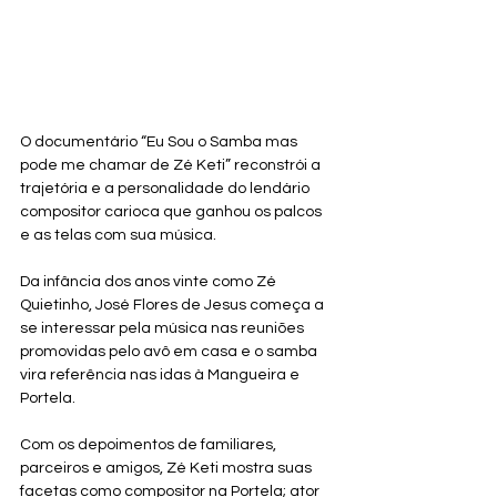
O documentário “Eu Sou o Samba mas 
pode me chamar de Zé Keti” reconstrói a 
trajetória e a personalidade do lendário 
compositor carioca que ganhou os palcos 
e as telas com sua música. 
Da infância dos anos vinte como Zé 
Quietinho, José Flores de Jesus começa a 
se interessar pela música nas reuniões 
promovidas pelo avô em casa e o samba 
vira referência nas idas à Mangueira e 
Portela. 
Com os depoimentos de familiares, 
parceiros e amigos, Zé Keti mostra suas 
facetas como compositor na Portela; ator 