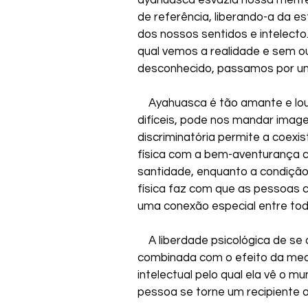
ayahuasca esvazia nossa mente
de referência, liberando-a da e
dos nossos sentidos e intelecto
qual vemos a realidade e sem ou
desconhecido, passamos por u
    Ayahuasca é tão amante e 
difíceis, pode nos mandar image
discriminatória permite a coexi
física com a bem-aventurança ce
santidade, enquanto a condição 
física faz com que as pessoas 
uma conexão especial entre tod
    A liberdade psicológica de s
combinada com o efeito da medi
intelectual pelo qual ela vê o m
pessoa se torne um recipiente