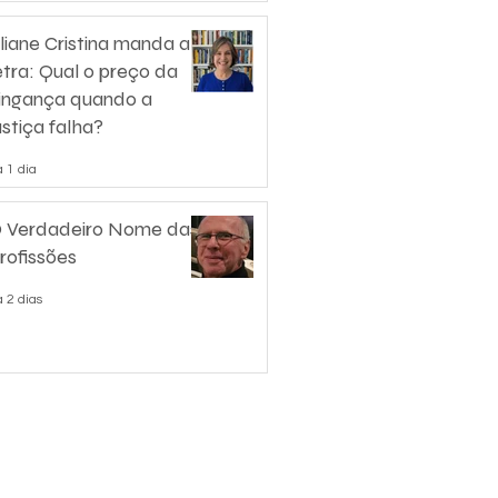
liane Cristina manda a
etra: Qual o preço da
ingança quando a
ustiça falha?
 1 dia
 Verdadeiro Nome das
rofissões
 2 dias