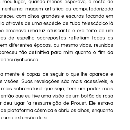
 meu lugar, quando menos esperava, o rosto de 
a nenhuma imagem artística ou computadorizada 
apareceu com olhos grandes e escuros focando em 
a através de uma espécie de tubo telescópico lá 
ubo emanava uma luz ofuscante e era feito de um 
ços de espelho sobrepostos refletiam todos os 
 em diferentes épocas, ou mesmo vidas, reunidos 
pareceu tão definitiva para mim quanto o fim da 
radeci ayahuasca.
a mente é capaz de seguir o que lhe aparece e 
 visões. Suas revelações são mais acessíveis, e 
 mais sobrenatural que seja, tem um poder mais 
 então que eu tive uma visão de um botão de rosa 
 deu lugar `a ressurreição de Proust. Ele estava 
de plataforma cósmica e abriu os olhos, enquanto 
o uma extensão de si. 