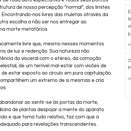
 de toda auto expectativa e todos seus pontos 
strutura de nossa percepção “normal”; dos limites 
E
. Encontrando-nos livres das muletas através da 
l
tra escolha a não ser nos entregar ao 
v
ma morte metafórica.
j
loucamente livre que, mesmo nesses momentos 
há
ns de luz e redenção. Sua natureza não 
stência do visceral com o etéreo, da comoção 
O
lestial, de um terrível mal-estar com visões de 
P
de estar exposto ao círculo em pura capitulação 
há
compartilhem um extremo de si mesmas e cria 
os.
e abandonar ao sentir-se às portas da morte, 
cina de plantas despojar a mente do aparato 
undo e que torna tudo relativo, faz com que a 
 adequado para revelações transcendentes.