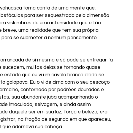
e ayahuasca toma conta de uma mente que, 
obstáculos para ser sequestrada pela dimensão 
em vislumbres de uma intensidade que é tão 
e breve, uma realidade que tem sua própria 
el para se submeter a nenhum pensamento 
 arrancada de si mesma e só pode se entregar `a 
e sucedem, muitas delas se tornando quase 
se estado que eu vi um cavalo branco alado se 
o galopava. Eu o vi de cima com o seu pescoço 
ermelho, contornado por padrões dourados e 
ostas, sua abundante juba acompanhando o 
ade imaculada, selvagem, e ainda assim 
ade daquele ser em sua luz, força e beleza, era 
egistrar, na fração de segundo em que apareceu, 
al que adornava sua cabeça.