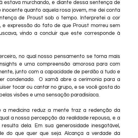
já estava murchando, e diante dessa sentença de 
e inocente quanto aquela rosa jovem, me dei conta 
entença de Proust sob o tempo. Interpretei a cor 
a, e expressão do fato de que Proust morreu sem 
scava, vindo a concluir que este corresponde à 
erceiro, no qual nosso pensamento se torna mais 
 insights e uma compreensão amorosa para com 
ente, junto com a capacidade de perdão a tudo e 
er condenado.  O xamã abre a cerimonia para a 
iser tocar ou cantar no grupo, e se você gosta do 
r belas visões e uma sensação paradisíaca.
ue a medicina reduz a mente traz a redenção da 
ual a nossa percepção da realidade repousa, e a 
 resulta dela. Em sua generosidade inesgotável, 
de do que quer que seja. Alcança a verdade da 