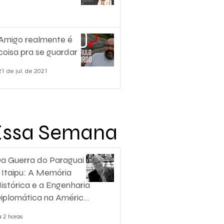
Amigo realmente é
coisa pra se guardar
21 de jul. de 2021
Essa Semana
a Guerra do Paraguai
 Itaipu: A Memória
istórica e a Engenharia
iplomática na América
o Sul
á 2 horas