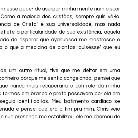
com esse poder de usurpar minha mente num piscar 
 Como a maioria dos cristãos, sempre quis vê-lo. 
ência de Cristo" e sua universalidade, mas nada 
eflete a particularidade de sua existência, aquela 
arado de esperar que ayahuasca me mostrasse o 
o o que a medicina de plantas ‘quisesse’ que eu 
de um outro ritual, tive que me deitar em uma 
anheiro porque me sentia congelando, pensei que 
ue nunca mais recuperaria o controle da minha 
 formas em branco e preto passavam por ela em 
eguia identificá-las. Meu batimento cardíaco se 
nada e pensei que era o fim pra mim. Chris veio 
ue sua presença me estabilizou, ele me chamou de 