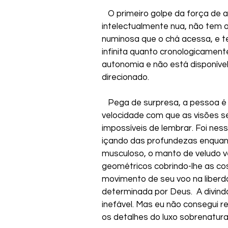
   O primeiro golpe da força d
intelectualmente nua, não tem 
numinosa que o chá acessa, e t
infinita quanto cronologicament
autonomia e não está disponív
direcionado.
   Pega de surpresa, a pessoa é
velocidade com que as visões s
impossíveis de lembrar. Foi nes
içando das profundezas enquant
musculoso, o manto de veludo v
geométricos cobrindo-lhe as c
movimento de seu voo na liberd
determinada por Deus.  A divind
inefável. Mas eu não consegui r
os detalhes do luxo sobrenatur