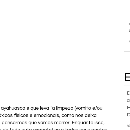
D
a
H
or ayahuasca e que leva `a limpeza (vomito e/ou 
D
tóxicos físicos e emocionais, como nos deixa 
d
 pensarmos que vamos morrer. Enquanto isso, 
h