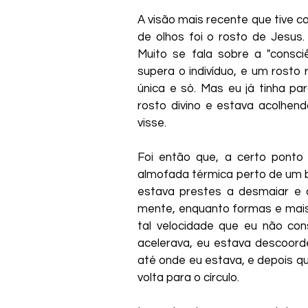
A visão mais recente que tive 
de olhos foi o rosto de Jesus.
Muito se fala sobre a "consci
supera o indivíduo, e um rosto r
única e só. Mas eu já tinha p
rosto divino e estava acolhend
visse.
Foi então que, a certo ponto 
almofada térmica perto de um b
estava prestes a desmaiar e q
mente, enquanto formas e mais
tal velocidade que eu não cons
acelerava, eu estava descoorde
até onde eu estava, e depois q
volta para o círculo.