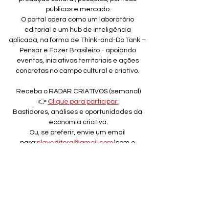
públicas e mercado.
O portal opera como um laboratório 
editorial e um hub de inteligência 
aplicada, na forma de Think-and-Do Tank – 
Pensar e Fazer Brasileiro - apoiando 
eventos, iniciativas territoriais e ações 
concretas no campo cultural e criativo. 
Receba o RADAR CRIATIVOS (semanal)
👉 
Clique para participar:
Bastidores, análises e oportunidades da 
economia criativa.
Ou, se preferir, envie um email 
para:
playeditora@gmail.com
(com o 
assunto: QUERO RADAR)
Este texto integra o pilar Cultura e 
Sociedade
Tags:
CertCon
Portal CRIATIVOS!
Direitos Autorais
Metadados
Governança de Dados