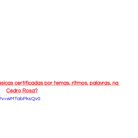
cas certificadas por temas, rítmos, palavras, na 
Cedro Rosa?
h?v=wMTabPksQv0