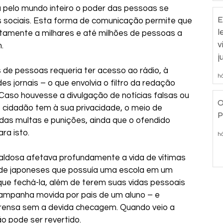
 pelo mundo inteiro o poder das pessoas se 
E
 sociais. Esta forma de comunicação permite que 
l
retamente a milhares e até milhões de pessoas a 
v
.
j
 de pessoas requeria ter acesso ao rádio, à 
há
es jornais – o que envolvia o filtro da redação 
aso houvesse a divulgação de notícias falsas ou 
O
o cidadão tem à sua privacidade, o meio de 
P
das multas e punições, ainda que o ofendido 
ra isto.
há
ldosa afetava profundamente a vida de vítimas 
 de japoneses que possuía uma escola em um 
que fechá-la, além de terem suas vidas pessoais 
campanha movida por pais de um aluno – e 
rensa sem a devida checagem. Quando veio a 
ão pode ser revertido.