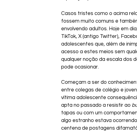
Casos tristes como o acima re
fossem muito comuns e também
envolvendo adultos. Hoje em di
TikTok, X (antigo Twitter), Face
adolescentes que, além de inim
acesso a estes meios sem qual
qualquer noção da escala dos 
pode ocasionar.
Começam a ser do conhecimento
entre colegas de colégio e jov
vítima adolescente consequênci
apta no passado a resistir ao 
bu
tapas ou com um comportamento 
algo estranho estava ocorrendo
centena de postagens difamatór