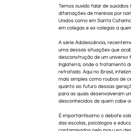
Temos ouvido falar de suicídios
difamações de meninas por namo
Unidos como em Santa Catarina, 
em colegas e ex-colegas a quem
A série Adolescência, recenteme
uma dessas situações que acab
desconstrução de um universo fam
Inglaterra, onde o tratamento d
retratado. Aqui no Brasil, infel
mais simples como roubos de ce
quanto ao futuro dessas geraç
para as quais desenvolveram um
desconhecidos de quem cabe ori
É importantíssimo o debate sobr
das escolas, psicólogos e educ
contaminados pelo mau uso des