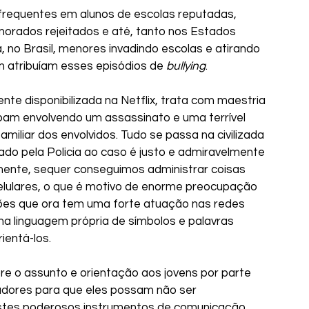
 frequentes em alunos de escolas reputadas, 
rados rejeitados e até, tanto nos Estados 
no Brasil, menores invadindo escolas e atirando 
 atribuíam esses episódios de 
bullying
.
nte disponibilizada na Netflix, trata com maestria 
am envolvendo um assassinato e uma terrível 
iliar dos envolvidos. Tudo se passa na civilizada 
ado pela Policia ao caso é justo e admiravelmente 
izmente, sequer conseguimos administrar coisas 
lulares, o que é motivo de enorme preocupação 
ões que ora tem uma forte atuação nas redes 
a linguagem própria de símbolos e palavras 
entá-los.
e o assunto e orientação aos jovens por parte 
adores para que eles possam não ser 
tes poderosos instrumentos de comunicação. 