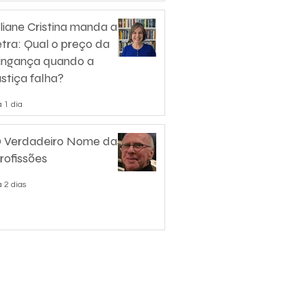
liane Cristina manda a
etra: Qual o preço da
ingança quando a
ustiça falha?
 1 dia
 Verdadeiro Nome das
rofissões
 2 dias