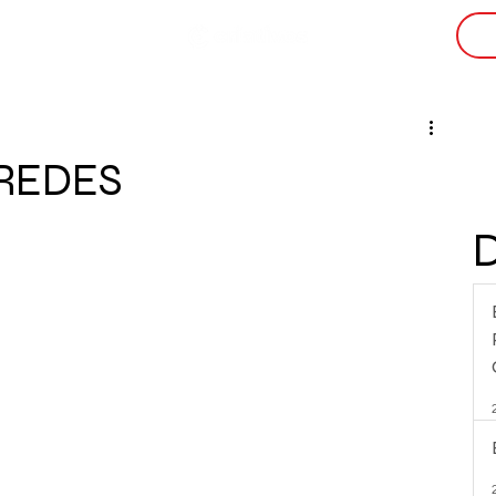
i
 REDES