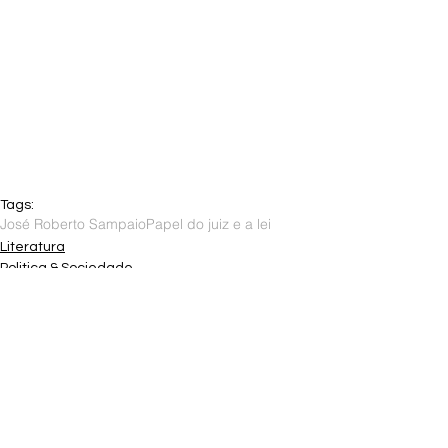
Tags:
José Roberto Sampaio
Papel do juiz e a lei
Literatura
Politica & Sociedade
Ver tudo
Posts recentes