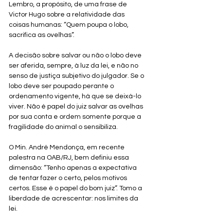
Lembro, a propósito, de uma frase de 
Victor Hugo sobre a relatividade das 
coisas humanas: “Quem poupa o lobo, 
sacrifica as ovelhas”.
A decisão sobre salvar ou não o lobo deve 
ser aferida, sempre, à luz da lei, e não no 
senso de justiça subjetivo do julgador. Se o 
lobo deve ser poupado perante o 
ordenamento vigente, há que se deixá-lo 
viver. Não é papel do juiz salvar as ovelhas 
por sua conta e ordem somente porque a 
fragilidade do animal o sensibiliza.
O Min. André Mendonça, em recente 
palestra na OAB/RJ, bem definiu essa 
dimensão: “Tenho apenas a expectativa 
de tentar fazer o certo, pelos motivos 
certos. Esse é o papel do bom juiz”. Tomo a 
liberdade de acrescentar: nos limites da 
lei.