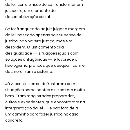
da lei, corre o risco de se transformar em 
justiceiro, um elemento de 
desestabilização social.
Se for franqueado ao juiz julgar à margem 
da lei, baseado apenas no seu senso de 
justiça, não haverá justiça, mas sim 
desordem. O justiçamento cria 
desigualdade — situações iguais com 
soluções antagônicas — e favorece o 
fisiologismo, práticas que desqualificam e 
desmoralizam o sistema.
Já vi bons juízes se defrontarem com 
situações semelhantes e se saírem muito 
bem. Eram magistrados preparados, 
cultos e experientes, que encontraram na 
interpretação da lei — e não fora dela — 
um caminho para fazer justiça no caso 
concreto.