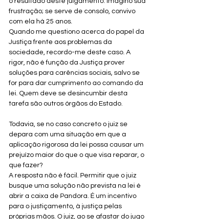
o resultado deste julgamento. Imagino sua 
frustração; se serve de consolo, convivo 
com ela há 25 anos.
Quando me questiono acerca do papel da 
Justiça frente aos problemas da 
sociedade, recordo-me deste caso. A 
rigor, não é função da Justiça prover 
soluções para carências sociais, salvo se 
for para dar cumprimento ao comando da 
lei. Quem deve se desincumbir desta 
tarefa são outros órgãos do Estado.
Todavia, se no caso concreto o juiz se 
depara com uma situação em que a 
aplicação rigorosa da lei possa causar um 
prejuízo maior do que o que visa reparar, o 
que fazer?
A resposta não é fácil. Permitir que o juiz 
busque uma solução não prevista na lei é 
abrir a caixa de Pandora. É um incentivo 
para o justiçamento, à justiça pelas 
próprias mãos. O juiz, ao se afastar do jugo 