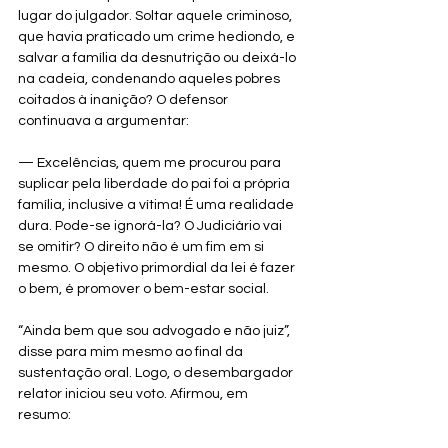
lugar do julgador. Soltar aquele criminoso, 
que havia praticado um crime hediondo, e 
salvar a família da desnutrição ou deixá-lo 
na cadeia, condenando aqueles pobres 
coitados à inanição? O defensor 
continuava a argumentar:
— Excelências, quem me procurou para 
suplicar pela liberdade do pai foi a própria 
família, inclusive a vítima! É uma realidade 
dura. Pode-se ignorá-la? O Judiciário vai 
se omitir? O direito não é um fim em si 
mesmo. O objetivo primordial da lei é fazer 
o bem, é promover o bem-estar social.
“Ainda bem que sou advogado e não juiz”, 
disse para mim mesmo ao final da 
sustentação oral. Logo, o desembargador 
relator iniciou seu voto. Afirmou, em 
resumo: