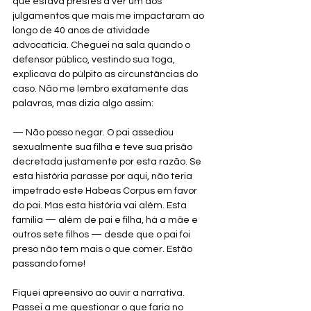
que estava prestes a ver um dos 
julgamentos que mais me impactaram ao 
longo de 40 anos de atividade 
advocatícia. Cheguei na sala quando o 
defensor público, vestindo sua toga, 
explicava do púlpito as circunstâncias do 
caso. Não me lembro exatamente das 
palavras, mas dizia algo assim:
— Não posso negar. O pai assediou 
sexualmente sua filha e teve sua prisão 
decretada justamente por esta razão. Se 
esta história parasse por aqui, não teria 
impetrado este Habeas Corpus em favor 
do pai. Mas esta história vai além. Esta 
família — além de pai e filha, há a mãe e 
outros sete filhos — desde que o pai foi 
preso não tem mais o que comer. Estão 
passando fome!
Fiquei apreensivo ao ouvir a narrativa. 
Passei a me questionar o que faria no 