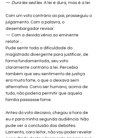
— 
Dura lex sed lex
. A lei é dura, mas é a lei.
Com um voto contrário ao pai, prosseguiu o 
julgamento. Com a palavra, o 
desembargador revisor:
— Com a devida vênia ao eminente 
relator…
Pude sentir toda a dificuldade do 
magistrado divergente para justificar, de 
forma fundamentada, seu voto 
claramente contrário à lei. Percebia 
também que seu sentimento de justiça 
era muito forte, o que o deixava sem 
alternativa. Como ser humano, acima de 
tudo, não poderia permitir que aquela 
família passasse fome.
Antes do voto decisivo, chegou a hora de 
eu ir para minha segunda audiência. Não 
pude ver a conclusão dos debates. 
Lamento, caro leitor, não vou poder revelar 