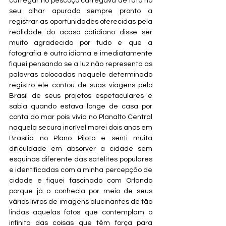
carregar no pescoço carregava de fato no 
seu olhar apurado sempre pronto a 
registrar as oportunidades oferecidas pela 
realidade do acaso cotidiano disse ser 
muito agradecido por tudo e que a 
fotografia é outro idioma e imediatamente 
fiquei pensando se a luz não representa as 
palavras colocadas naquele determinado 
registro ele contou de suas viagens pelo 
Brasil de seus projetos espetaculares e 
sabia quando estava longe de casa por 
conta do mar pois vivia no Planalto Central 
naquela secura incrível morei dois anos em 
Brasília no Plano Piloto e senti muita 
dificuldade em absorver a cidade sem 
esquinas diferente das satélites populares 
e identificadas com a minha percepção de 
cidade e fiquei fascinado com Orlando 
porque já o conhecia por meio de seus 
vários livros de imagens alucinantes de tão 
lindas aquelas fotos que contemplam o 
infinito das coisas que têm força para 