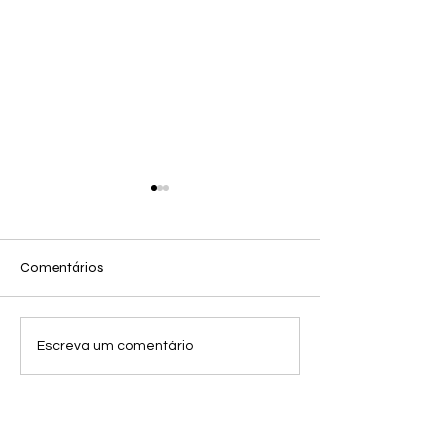
Comentários
Eliane Cristina manda a
O Verdadeiro N
Escreva um comentário
letra: Qual o preço da
Profissões
vingança quando a justiça
falha?