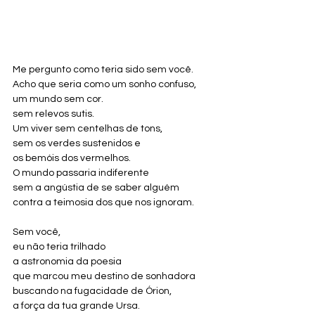
Me pergunto como teria sido sem você.
Acho que seria como um sonho confuso,
um mundo sem cor.
sem relevos sutis.
Um viver sem centelhas de tons,
sem os verdes sustenidos e
os bemóis dos vermelhos.
O mundo passaria indiferente
sem a angústia de se saber alguém
contra a teimosia dos que nos ignoram.
Sem você,
eu não teria trilhado
a astronomia da poesia
que marcou meu destino de sonhadora
buscando na fugacidade de Órion,
a força da tua grande Ursa.