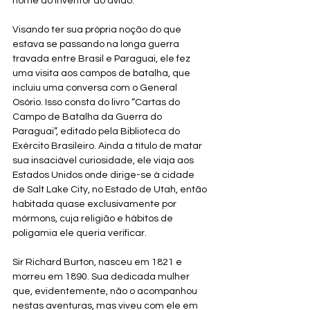
nome do inventor do avião.
Visando ter sua própria noção do que 
estava se passando na longa guerra 
travada entre Brasil e Paraguai, ele fez 
uma visita aos campos de batalha, que 
incluiu uma conversa com o General 
Osório. Isso consta do livro “Cartas do 
Campo de Batalha da Guerra do 
Paraguai”, editado pela Biblioteca do 
Exército Brasileiro. Ainda a título de matar 
sua insaciável curiosidade, ele viaja aos 
Estados Unidos onde dirige-se à cidade 
de Salt Lake City, no Estado de Utah, então 
habitada quase exclusivamente por 
mórmons, cuja religião e hábitos de 
poligamia ele queria verificar.
Sir Richard Burton, nasceu em 1821 e 
morreu em 1890. Sua dedicada mulher 
que, evidentemente, não o acompanhou 
nestas aventuras, mas viveu com ele em 