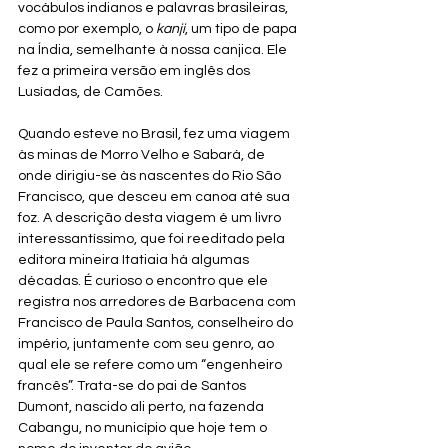
vocábulos indianos e palavras brasileiras, 
como por exemplo, o 
kanji
, um tipo de papa 
na Índia, semelhante à nossa canjica. Ele 
fez a primeira versão em inglês dos 
Lusíadas, de Camões.
Quando esteve no Brasil, fez uma viagem 
às minas de Morro Velho e Sabará, de 
onde dirigiu-se às nascentes do Rio São 
Francisco, que desceu em canoa até sua 
foz. A descrição desta viagem é um livro 
interessantíssimo, que foi reeditado pela 
editora mineira Itatiaia há algumas 
décadas. É curioso o encontro que ele 
registra nos arredores de Barbacena com 
Francisco de Paula Santos, conselheiro do 
império, juntamente com seu genro, ao 
qual ele se refere como um “engenheiro 
francês”. Trata-se do pai de Santos 
Dumont, nascido ali perto, na fazenda 
Cabangu, no município que hoje tem o 