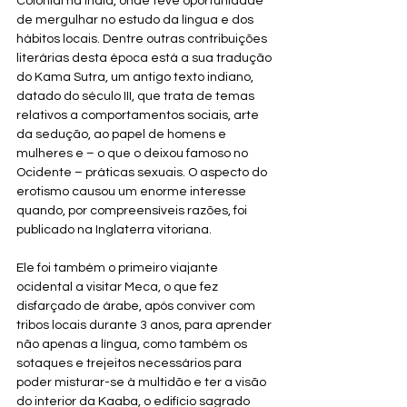
Colonial na Índia, onde teve oportunidade 
de mergulhar no estudo da língua e dos 
hábitos locais. Dentre outras contribuições 
literárias desta época está a sua tradução 
do Kama Sutra, um antigo texto indiano, 
datado do século III, que trata de temas 
relativos a comportamentos sociais, arte 
da sedução, ao papel de homens e 
mulheres e – o que o deixou famoso no 
Ocidente – práticas sexuais. O aspecto do 
erotismo causou um enorme interesse 
quando, por compreensíveis razões, foi 
publicado na Inglaterra vitoriana.
Ele foi também o primeiro viajante 
ocidental a visitar Meca, o que fez 
disfarçado de árabe, após conviver com 
tribos locais durante 3 anos, para aprender 
não apenas a língua, como também os 
sotaques e trejeitos necessários para 
poder misturar-se à multidão e ter a visão 
do interior da Kaaba, o edifício sagrado 