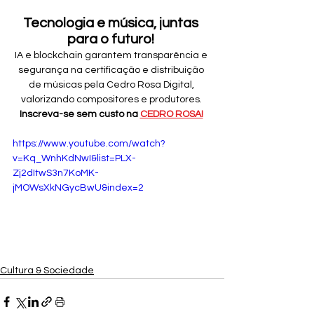
Tecnologia e música, juntas 
para o futuro!
IA e blockchain garantem transparência e 
segurança na certificação e distribuição 
de músicas pela Cedro Rosa Digital, 
valorizando compositores e produtores. 
Inscreva-se sem custo na 
CEDRO ROSA!
https://www.youtube.com/watch?
v=Kq_WnhKdNwI&list=PLX-
Zj2dItwS3n7KoMK-
jMOWsXkNGycBwU&index=2
Cultura & Sociedade