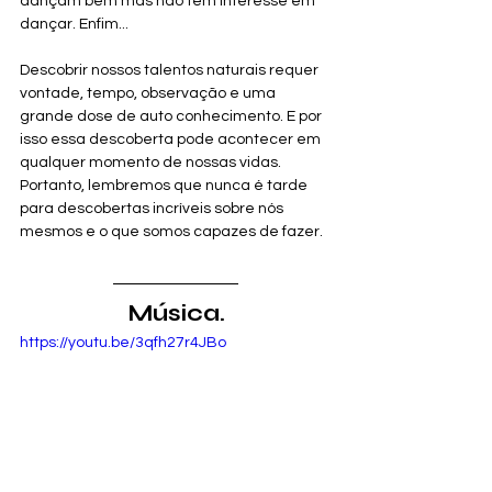
dançam bem mas não têm interesse em 
dançar. Enfim...
Descobrir nossos talentos naturais requer 
vontade, tempo, observação e uma 
grande dose de auto conhecimento. E por 
isso essa descoberta pode acontecer em 
qualquer momento de nossas vidas. 
Portanto, lembremos que nunca é tarde 
para descobertas incríveis sobre nós 
mesmos e o que somos capazes de fazer.
Música.
https://youtu.be/3qfh27r4JBo