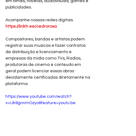
em filmes, novelas, audiovisuais, games e 
publicidades.
Acompanhe nossas redes digitais. 
https://linktr.ee/cedrorosa
Compositores, bandas e artistas podem 
registrar suas musicas e fazer contratos 
de distribuição e licenciamento e 
empresas da midia como TVs, Radios, 
produtoras de cinema e conteudo em 
geral podem licenciar essas obras 
devidamente certificadas diretamente na 
plataforma. 
https://www.youtube.com/watch?
v=Uk9gnnmOzyo&feature=youtu.be