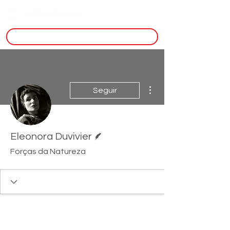
inscreva-se
Mais ações
Seguir
Escritor
Eleonora Duvivier
Forças da Natureza