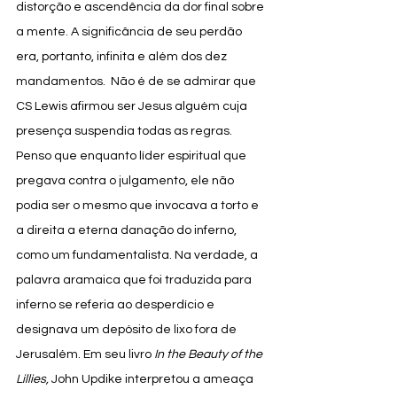
distorção e ascendência da dor final sobre 
a mente. A significância de seu perdão 
era, portanto, infinita e além dos dez 
mandamentos.  Não é de se admirar que 
CS Lewis afirmou ser Jesus alguém cuja 
presença suspendia todas as regras. 
Penso que enquanto líder espiritual que 
pregava contra o julgamento, ele não 
podia ser o mesmo que invocava a torto e 
a direita a eterna danação do inferno, 
como um fundamentalista. Na verdade, a 
palavra aramaica que foi traduzida para 
inferno se referia ao desperdício e 
designava um depósito de lixo fora de 
Jerusalém. Em seu livro 
In the Beauty of the 
Lillies,
 John Updike interpretou a ameaça 