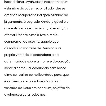
incondicional. Ayahuasca nos permite um 
vislumbre do poder reconciliador desse 
amor ao recuperar a indisponibilidade ao 
julgamento: O sagrado. O não julgável é o 
que está sempre nascendo, a revelação 
eterna. Reflete o mais livre e mais 
comprometido espírito: aquele que 
descobriu a vontade de Deus na sua 
própria vontade, a ascendência da 
autenticidade sobre a morte e do coração 
sobre a carne. Tal comunhão com nossa 
alma se realiza como liberdade pura, que 
é ao mesmo tempo observância da 
vontade de Deus em cada um, objetivo de 
ayahuasca para todos nós. 