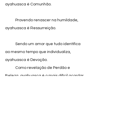
ayahuasca é Comunhão.
            Provendo renascer na humildade, 
ayahuasca é Ressurreição.
            Sendo um amor que tudo identifica 
ao mesmo tempo que individualiza, 
ayahuasca é Devoção.
            Como revelação de Perdão e 
Beleza, ayahuasca é o mais difícil acordar, 
substituindo controle por entrega, medo 
por temor, e cegueira por maravilhamento.
Música