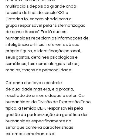
manteve características 
multiraciais depois da grande onda 
fascista do final do século XXI, a 
Catarina foi encaminhada para o 
grupo responsável pela “sistematização 
de consciências”. Era lá que os 
humanóides recebiam as informações de 
inteligência artificial referentes à sua 
própria figura, a identificação pessoal, 
seus gostos, detalhes psicológicos e 
somáticos, tais como alergias, fobias, 
manias, traços de personalidade. 
Catarina chefiava o controle 
de qualidade mas era, ela própria, 
resultado de um erro daquele setor. Os 
humanóides da Divisão de Expressão Feno
típica, a temida DEF, responsáveis pela 
gestão da padronização da genética dos 
humanoides especificamente no 
setor que conferia características 
externas semelhantes a 