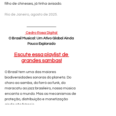
filho de chineses, já tinha avisado.
Rio de Janeiro, agosto de 2025.
Cedro Rosa Digital
O Brasil Musical: Um Ativo Global Ainda 
Pouco Explorado
Escute essa playlist de 
grandes sambas!
O Brasil tem uma das maiores 
biodiversidades sonoras do planeta. Do 
choro ao samba, do forró ao funk, do 
maracatu ao jazz brasileiro, nossa música 
encanta o mundo. Mas os mecanismos de 
proteção, distribuição e monetização 
ainda são frágeis. 
É nesse contexto que a
Cedro Rosa 