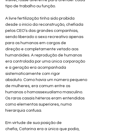
visível, fosse diferente para atender cada 
tipo de trabalho ou função. 
A livre fertilização tinha sido proibida 
desde o início da reconstrução, chefiada 
pelos CEO’s das grandes companhias, 
sendo liberado o sexo recreativo apenas 
para os humanos em cargos de 
direção e completamente vetado aos 
humanóides. A reprodução de humanos 
era controlada por uma única corporação 
e a geração era acompanhada 
sistematicamente com rigor 
absoluto. Como havia um número pequeno 
de mulheres, era comum entre os 
humanos o homossexualismo masculino. 
Os raros casais héteros eram entendidos 
como elementos superiores, numa 
hierarquia confusa. 
Em virtude de sua posição de 
chefia, Catarina era a única que podia, 