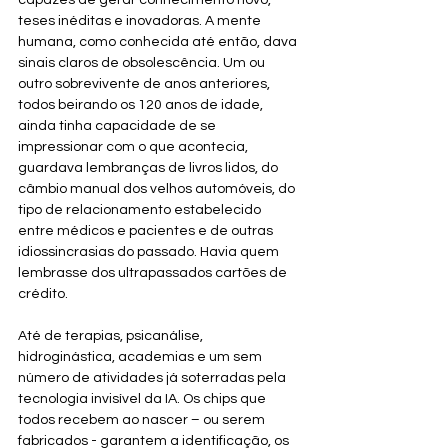
capazes de gerar conhecimento novo, 
teses inéditas e inovadoras. A mente 
humana, como conhecida até então, dava 
sinais claros de obsolescência. Um ou 
outro sobrevivente de anos anteriores, 
todos beirando os 120 anos de idade, 
ainda tinha capacidade de se 
impressionar com o que acontecia, 
guardava lembranças de livros lidos, do 
câmbio manual dos velhos automóveis, do 
tipo de relacionamento estabelecido 
entre médicos e pacientes e de outras 
idiossincrasias do passado. Havia quem 
lembrasse dos ultrapassados cartões de 
crédito. 
Até de terapias, psicanálise, 
hidroginástica, academias e um sem 
número de atividades já soterradas pela 
tecnologia invisível da IA. Os chips que 
todos recebem ao nascer – ou serem 
fabricados - garantem a identificação, os 