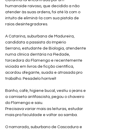
Catarina foi encontrada por um 
humanoide raivoso, que decidido a não 
atender às suas ordens, foi até lá com o 
intuito de eliminá-la com sua pistola de 
raios desintegradores.
A Catarina, suburbana de Madureira, 
candidata a passista do Império 
Serrano, estudante de Biologia, atendente 
numa clínica dentária na Piedade, 
torcedora do Flamengo e recentemente 
viciada em livros de ficção científica, 
acordou ofegante, suada e atrasada pro 
trabalho. Pesadelo horrível!
Banho, café, higiene bucal, vestiu o jeans e 
a camiseta antifascista, pegou o chaveiro 
do Flamengo e saiu.
Precisava variar mais as leituras, estudar 
mais pra faculdade e voltar ao samba. 
O namorado, suburbano de Cascadura e 