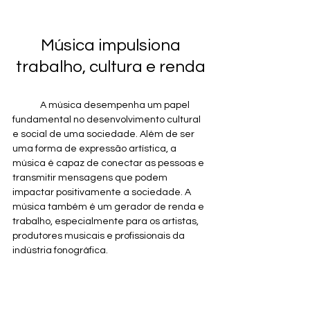
 Música impulsiona 
trabalho, cultura e renda
	A música desempenha um papel 
fundamental no desenvolvimento cultural 
e social de uma sociedade. Além de ser 
uma forma de expressão artística, a 
música é capaz de conectar as pessoas e 
transmitir mensagens que podem 
impactar positivamente a sociedade. A 
música também é um gerador de renda e 
trabalho, especialmente para os artistas, 
produtores musicais e profissionais da 
indústria fonográfica.
	Nesse contexto, a 
Cedro Rosa
 se 
destaca como uma empresa que certifica 
obras e gravações de compositores, 