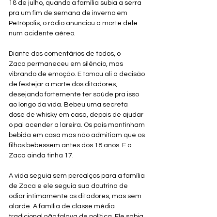
18 de julho, quando a família subia a serra 
pra um fim de semana de inverno em 
Petrópolis, o rádio anunciou a morte dele 
num acidente aéreo. 
Diante dos comentários de todos, o 
Zaca permaneceu em silêncio, mas 
vibrando de emoção. E tomou ali a decisão 
de festejar a morte dos ditadores, 
desejando fortemente ter saúde pra isso 
ao longo da vida. Bebeu uma secreta 
dose de whisky em casa, depois de ajudar 
o pai acender a lareira. Os pais mantinham 
bebida em casa mas não admitiam que os 
filhos bebessem antes dos 18 anos. E o 
Zaca ainda tinha 17.
A vida seguia sem percalços para a família 
de Zaca e ele seguia sua doutrina de 
odiar intimamente os ditadores, mas sem 
alarde. A família de classe média 
tradicional não falava de política. Ele sabia 