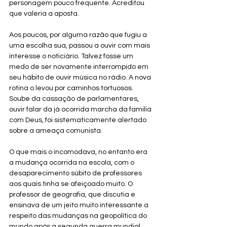
personagem pouco frequente. Acreditou 
que valeria a aposta. 
Aos poucos, por alguma razão que fugiu a 
uma escolha sua, passou a ouvir com mais 
interesse o noticiário. Talvez fosse um 
medo de ser novamente interrompido em 
seu hábito de ouvir música no rádio. A nova 
rotina o levou por caminhos tortuosos. 
Soube da cassação de parlamentares, 
ouvir falar da já ocorrida marcha da familia 
com Deus, foi sistematicamente alertado 
sobre a ameaça comunista. 
O que mais o incomodava, no entanto era 
a mudança ocorrida na escola, com o 
desaparecimento súbito de professores 
aos quais tinha se afeiçoado muito. O 
professor de geografia, que discutia e 
ensinava de um jeito muito interessante a 
respeito das mudanças na geopolítica do 
mundo após a segunda guerra mundial, 