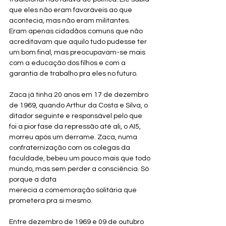
que eles não eram favoráveis ao que 
acontecia, mas não eram militantes. 
Eram apenas cidadãos comuns que não 
acreditavam que aquilo tudo pudesse ter 
um bom final, mas preocupavam-se mais 
com a educação dos filhos e com a 
garantia de trabalho pra eles no futuro.
Zaca já tinha 20 anos em 17 de dezembro 
de 1969, quando Arthur da Costa e Silva, o 
ditador seguinte e responsável pelo que 
foi a pior fase da repressão até ali, o AI5, 
morreu após um derrame. Zaca, numa 
confraternização com os colegas da 
faculdade, bebeu um pouco mais que todo 
mundo, mas sem perder a consciência. Só 
porque a data 
merecia a comemoração solitária que 
prometera pra si mesmo. 
Entre dezembro de 1969 e 09 de outubro 