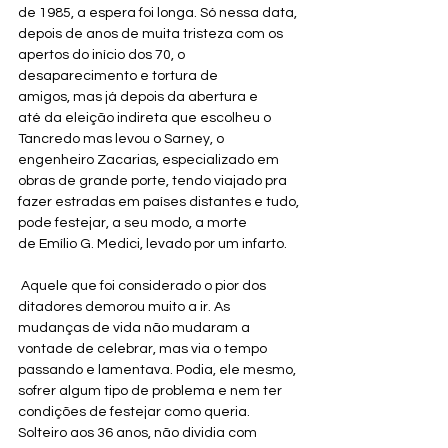
de 1985, a espera foi longa. Só nessa data, 
depois de anos de muita tristeza com os 
apertos do início dos 70, o 
desaparecimento e tortura de 
amigos, mas já depois da abertura e 
até da eleição indireta que escolheu o 
Tancredo mas levou o Sarney, o 
engenheiro Zacarias, especializado em 
obras de grande porte, tendo viajado pra 
fazer estradas em países distantes e tudo, 
pode festejar, a seu modo, a morte 
de Emílio G. Medici, levado por um infarto.
 Aquele que foi considerado o pior dos 
ditadores demorou muito a ir. As 
mudanças de vida não mudaram a 
vontade de celebrar, mas via o tempo 
passando e lamentava. Podia, ele mesmo, 
sofrer algum tipo de problema e nem ter 
condições de festejar como queria. 
Solteiro aos 36 anos, não dividia com 