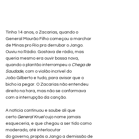
Tinha 14 anos, o Zacarias, quando o 
General Mourão Filho começou a marchar 
de Minas pro Rio pra derrubar o Jango. 
Ouviu no Rádio. Gostava de rádio, mas 
queria mesmo era ouvir bossa nova, 
quando o plantão interrompeu o 
Chega de 
Saudade, 
com o violão incrível do 
João Gilberto e tudo, para avisar que o 
bicho ia pegar. O Zacarias não entendeu 
direito na hora, mas não se conformava 
com a interrupção da canção. 
A notícia continuou e soube ali que 
certo 
General
Kruel
 cujo nome jamais 
esqueceria, e que chegou a ser tido como 
moderado, até interlocutor 
do governo, propôs a Jango a demissão de 