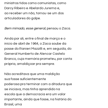
ministros tidos como comunistas, como 
Darcy Ribeiro e Abelardo Jurema e, 
ao receber um não, tornou-se um dos 
articuladores do golpe. 
Bem
mimado
, 
esse general
, pensou o Zaca.
Ainda por ali, entre o final de março e o 
início de abril de 1964, o Zaca soube da 
posse do Ranieri Mazzilli e, em seguida, do 
General Humberto de Alencar Castelo 
Branco, cuja memória prometeu, por conta 
própria, amaldiçoar pra sempre. 
Não acreditava que uma maldição 
sua fosse suficientemente 
poderosa pra terminar com a ditadura que 
se iniciava, mas tinha aprendido na 
escola que a democracia era um valor 
importante, ainda que fosse, na história do 
Brasil, uma 