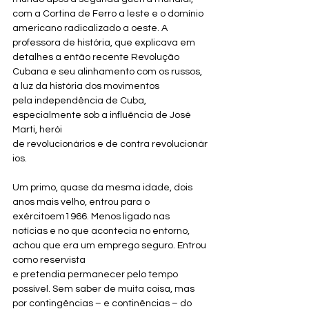
com a Cortina de Ferro a leste e o domínio 
americano radicalizado a oeste. A 
professora de história, que explicava em 
detalhes a então recente Revolução 
Cubana e seu alinhamento com os russos, 
à luz da história dos movimentos 
pela independência de Cuba, 
especialmente sob a influência de José 
Marti, herói 
de revolucionários e de contra revolucionár
ios. 
Um primo, quase da mesma idade, dois 
anos mais velho, entrou para o 
exércitoem1966. Menos ligado nas 
notícias e no que acontecia no entorno, 
achou que era um emprego seguro. Entrou 
como reservista 
e pretendia permanecer pelo tempo 
possível. Sem saber de muita coisa, mas 
por contingências – e continências – do 