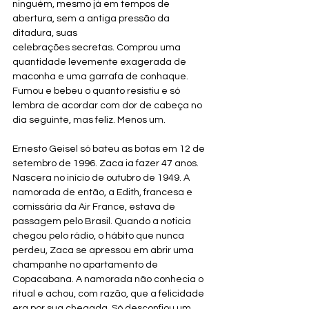
ninguém, mesmo já em tempos de 
abertura, sem a antiga pressão da 
ditadura, suas 
celebrações secretas. Comprou uma 
quantidade levemente exagerada de 
maconha e uma garrafa de conhaque. 
Fumou e bebeu o quanto resistiu e só 
lembra de acordar com dor de cabeça no 
dia seguinte, mas feliz. Menos um.
Ernesto Geisel só bateu as botas em 12 de 
setembro de 1996. Zaca ia fazer 47 anos. 
Nascera no início de outubro de 1949. A 
namorada de então, a Edith, francesa e 
comissária da Air France, estava de 
passagem pelo Brasil. Quando a noticia 
chegou pelo rádio, o hábito que nunca 
perdeu, Zaca se apressou em abrir uma 
champanhe no apartamento de 
Copacabana. A namorada não conhecia o 
ritual e achou, com razão, que a felicidade 
era por sua chegada. Só desconfiou um 