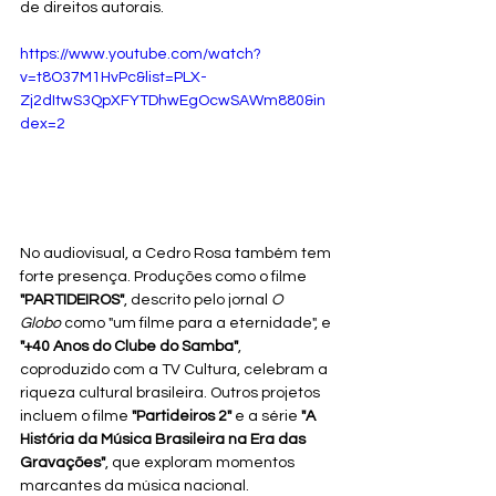
de direitos autorais.
https://www.youtube.com/watch?
v=t8O37M1HvPc&list=PLX-
Zj2dItwS3QpXFYTDhwEgOcwSAWm880&in
dex=2
No audiovisual, a Cedro Rosa também tem 
forte presença. Produções como o filme 
"PARTIDEIROS"
, descrito pelo jornal 
O 
Globo
 como "um filme para a eternidade", e 
"+40 Anos do Clube do Samba"
, 
coproduzido com a TV Cultura, celebram a 
riqueza cultural brasileira. Outros projetos 
incluem o filme 
"Partideiros 2"
 e a série 
"A 
História da Música Brasileira na Era das 
Gravações"
, que exploram momentos 
marcantes da música nacional.