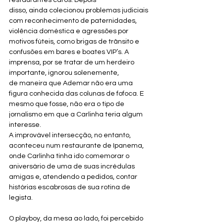
restaurantes caros. Depois 
disso, ainda colecionou problemas judiciais 
com reconhecimento de paternidades, 
violência doméstica e agressões por 
motivos fúteis, como brigas de trânsito e 
confusões em bares e boates VIP’s. A 
imprensa, por se tratar de um herdeiro 
importante, ignorou solenemente, 
de maneira que Ademar não era uma 
figura conhecida das colunas de fofoca. E 
mesmo que fosse, não era o tipo de 
jornalismo em que a Carlinha teria algum 
interesse.
A improvável intersecção, no entanto, 
aconteceu num restaurante de Ipanema, 
onde Carlinha tinha ido comemorar o 
aniversário de uma de suas incrédulas 
amigas e, atendendo a pedidos, contar 
histórias escabrosas de sua rotina de 
legista.
O playboy, da mesa ao lado, foi percebido 