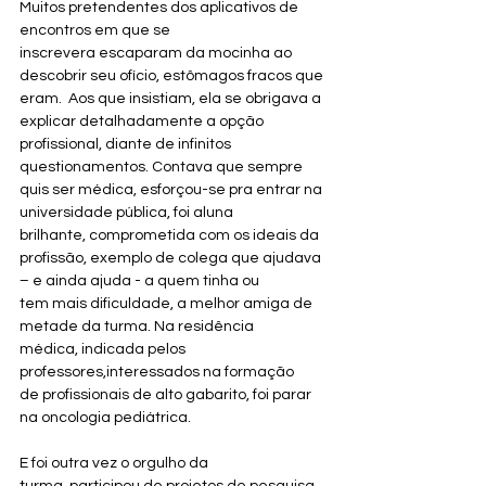
Muitos pretendentes dos aplicativos de 
encontros em que se 
inscrevera escaparam da mocinha ao 
descobrir seu ofício, estômagos fracos que 
eram.  Aos que insistiam, ela se obrigava a 
explicar detalhadamente a opção 
profissional, diante de infinitos 
questionamentos. Contava que sempre 
quis ser médica, esforçou-se pra entrar na 
universidade pública, foi aluna 
brilhante, comprometida com os ideais da 
profissão, exemplo de colega que ajudava 
– e ainda ajuda - a quem tinha ou 
tem mais dificuldade, a melhor amiga de 
metade da turma. Na residência 
médica, indicada pelos 
professores,interessados na formação 
de profissionais de alto gabarito, foi parar 
na oncologia pediátrica.
E foi outra vez o orgulho da 