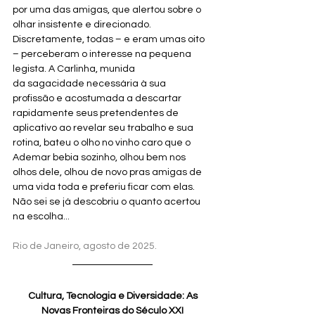
por uma das amigas, que alertou sobre o 
olhar insistente e direcionado. 
Discretamente, todas – e eram umas oito 
– perceberam o interesse na pequena 
legista. A Carlinha, munida 
da sagacidade necessária à sua 
profissão e acostumada a descartar 
rapidamente seus pretendentes de 
aplicativo ao revelar seu trabalho e sua 
rotina, bateu o olho no vinho caro que o 
Ademar bebia sozinho, olhou bem nos 
olhos dele, olhou de novo pras amigas de 
uma vida toda e preferiu ficar com elas.
Não sei se já descobriu o quanto acertou 
na escolha...
Rio de Janeiro, agosto de 2025.
Cultura, Tecnologia e Diversidade: As 
Novas Fronteiras do Século XXI