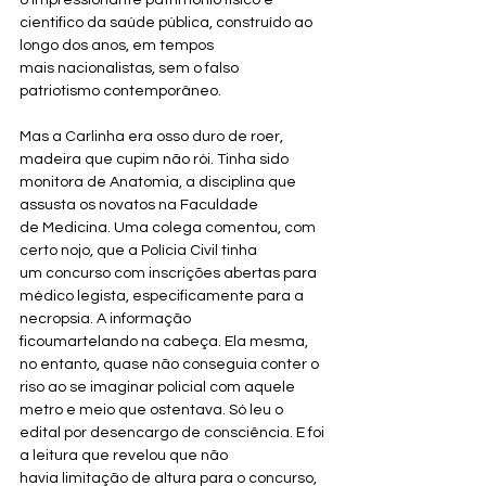
o impressionante patrimônio físico e 
cientifico da saúde pública, construído ao 
longo dos anos, em tempos 
mais nacionalistas, sem o falso 
patriotismo contemporâneo. 
Mas a Carlinha era osso duro de roer, 
madeira que cupim não rói. Tinha sido 
monitora de Anatomia, a disciplina que 
assusta os novatos na Faculdade 
de Medicina. Uma colega comentou, com 
certo nojo, que a Polícia Civil tinha 
um concurso com inscrições abertas para 
médico legista, especificamente para a 
necropsia. A informação 
ficoumartelando na cabeça. Ela mesma, 
no entanto, quase não conseguia conter o 
riso ao se imaginar policial com aquele 
metro e meio que ostentava. Só leu o 
edital por desencargo de consciência. E foi 
a leitura que revelou que não 
havia limitação de altura para o concurso, 