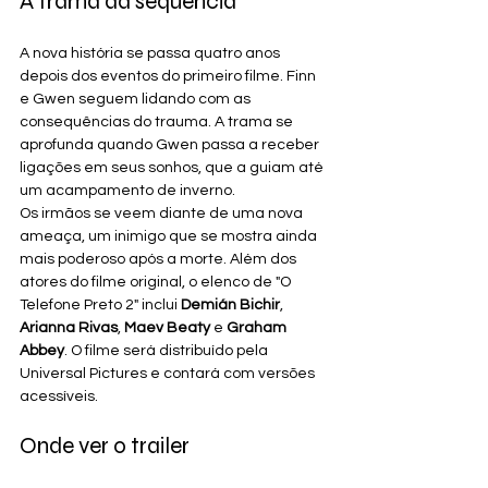
A trama da sequência
A nova história se passa quatro anos 
depois dos eventos do primeiro filme. Finn 
e Gwen seguem lidando com as 
consequências do trauma. A trama se 
aprofunda quando Gwen passa a receber 
ligações em seus sonhos, que a guiam até 
um acampamento de inverno.
Os irmãos se veem diante de uma nova 
ameaça, um inimigo que se mostra ainda 
mais poderoso após a morte. Além dos 
atores do filme original, o elenco de "O 
Telefone Preto 2" inclui 
Demián Bichir
, 
Arianna Rivas
, 
Maev Beaty
 e 
Graham 
Abbey
. O filme será distribuído pela 
Universal Pictures e contará com versões 
acessíveis.
Onde ver o trailer