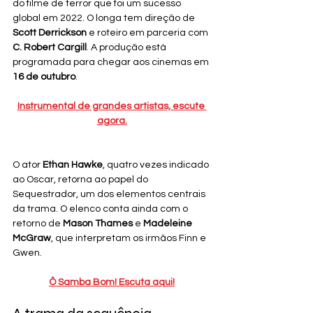
do filme de terror que foi um sucesso 
global em 2022. O longa tem direção de 
Scott Derrickson
 e roteiro em parceria com 
C. Robert Cargill
. A produção está 
programada para chegar aos cinemas em 
16 de outubro
.
Instrumental de grandes artistas, escute 
agora.
O ator 
Ethan Hawke
, quatro vezes indicado 
ao Oscar, retorna ao papel do 
Sequestrador, um dos elementos centrais 
da trama. O elenco conta ainda com o 
retorno de 
Mason Thames
 e 
Madeleine 
McGraw
, que interpretam os irmãos Finn e 
Gwen.
Ô Samba Bom! Escuta aqui!