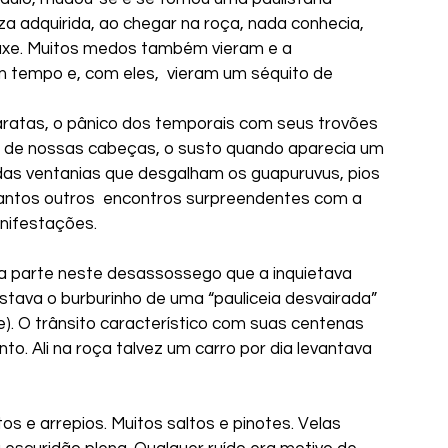
za adquirida, ao chegar na roça, nada conhecia, 
uxe. Muitos medos também vieram e a 
empo e, com eles,  vieram um séquito de 
aratas, o pânico dos temporais com seus trovões 
 de nossas cabeças, o susto quando aparecia um 
 das ventanias que desgalham os guapuruvus, pios 
antos outros  encontros surpreendentes com a 
nifestações.
tava o burburinho de uma “pauliceia desvairada” 
e). O trânsito característico com suas centenas 
o. Ali na roça talvez um carro por dia levantava 