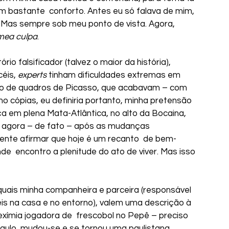
 bastante  conforto. Antes eu só falava de mim, 
. Mas sempre sob meu ponto de vista. Agora, 
mea culpa
.
éis, 
experts
 tinham dificuldades extremas em 
ão de quadros de Picasso, que acabavam – com 
 cópias, eu definiria portanto, minha pretensão 
 em plena Mata-Atlântica, no alto da Bocaina, 
 agora – de fato – após as mudanças 
nte afirmar que hoje é um recanto  de bem-
  encontro a plenitude do ato de viver. Mas isso 
is na casa e no entorno), valem uma descrição à 
exímia jogadora de  frescobol no Pepê – preciso 
aulo, mudou-se e se tornou uma paulistana 