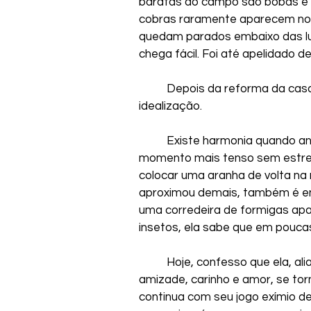
baratas do campo são bobas e 
cobras raramente aparecem no 
quedam parados embaixo das luz
chega fácil. Foi até apelidado de
	Depois da reforma da casa então, o convívio com a mata superou qualquer 
idealização. 
	Existe harmonia quando antes, para ela, havia medo. Hoje enfrenta qualquer 
momento mais tenso sem estre
colocar uma aranha de volta na
aproximou demais, também é en
uma corredeira de formigas apa
insetos, ela sabe que em poucas
	Hoje, confesso que ela, aliada e companheira, por quem nutro afeição, 
amizade, carinho e amor, se to
continua com seu jogo exímio d