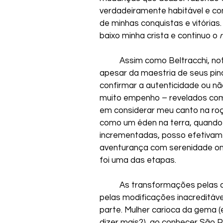
verdadeiramente habitável e com
de minhas conquistas e vitórias
baixo minha crista e continuo o 
	Assim como Beltracchi, notório falsificador (talvez o maior da história), 
apesar da maestria de seus pinc
confirmar a autenticidade ou n
muito empenho – revelados como
em considerar meu canto na roça
como um éden na terra, quando
incrementadas, posso efetivame
aventurança com serenidade onde
foi uma das etapas. 
	As transformações pelas quais minha companheira e parceira (responsável 
pelas modificações inacreditáve
parte. Mulher carioca da gema (
dizer mais?), ao conhecer São P