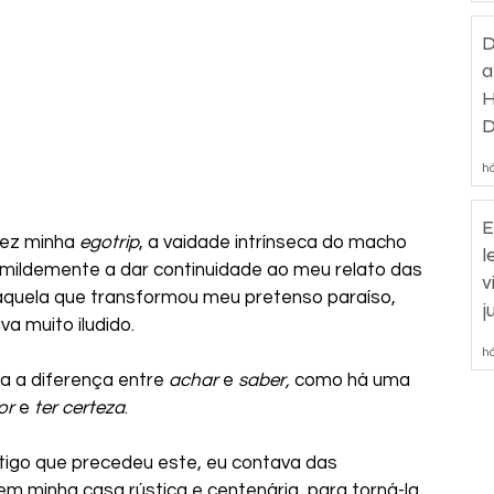
D
a
H
D
d
há
E
vez minha 
egotrip
, a vaidade intrínseca do macho 
l
humildemente a dar continuidade ao meu relato das 
v
quela que transformou meu pretenso paraíso, 
j
a muito iludido.
há
a a diferença entre 
achar
 e 
saber,
 como há uma 
or
 e 
ter certeza
.  
 minha casa rústica e centenária, para torná-la 