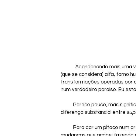
            Abandonando mais uma 
(que se considera) alfa, torno 
transformações operadas por a
num verdadeiro paraíso. Eu estav
	Parece pouco, mas signific
diferença substancial entre 
sup
	Para dar um pitaco num artigo que precedeu este, eu contava das 
mudanças que acabei fazendo em