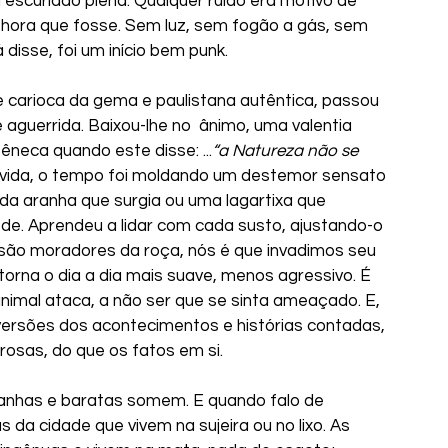
escuridão plena. Qualquer ruído era motivo de 
 hora que fosse. Sem luz, sem fogão a gás, sem 
á disse, foi um início bem punk.
aguerrida. Baixou-lhe no  ânimo, uma valentia 
êneca quando este disse: ...
“a Natureza não se 
úvida, o tempo foi moldando um destemor sensato 
da aranha que surgia ou uma lagartixa que 
e. Aprendeu a lidar com cada susto, ajustando-o 
 são moradores da roça, nós é que invadimos seu 
 torna o dia a dia mais suave, menos agressivo. É 
nimal ataca, a não ser que se sinta ameaçado. E, 
rsões dos acontecimentos e histórias contadas, 
rosas, do que os fatos em si.
 da cidade que vivem na sujeira ou no lixo. As 