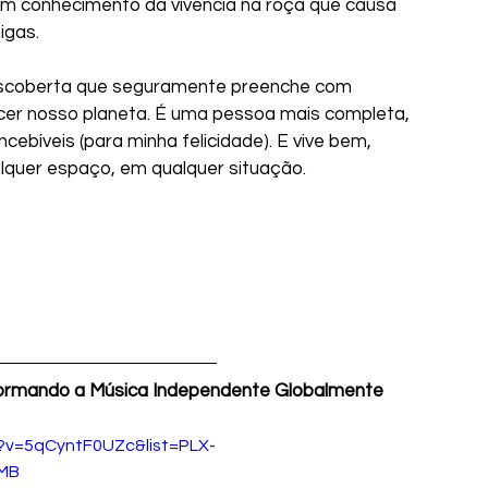
m conhecimento da vivência na roça que causa 
gas. 
ecer nosso planeta. É uma pessoa mais completa, 
ebíveis (para minha felicidade). E vive bem, 
quer espaço, em qualquer situação.
formando a Música Independente Globalmente
?v=5qCyntF0UZc&list=PLX-
xMB