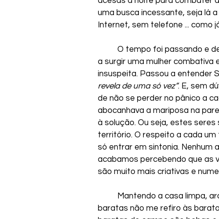
acesas à noite para combater a 
uma busca incessante, seja lá a
Internet, sem telefone ... como j
	O tempo foi passando e de carioca da gema e paulistana autêntica, passou 
a surgir uma mulher combativa e 
insuspeita. Passou a entender S
revela de uma só vez”
. E, sem d
de não se perder no pânico a ca
abocanhava a mariposa na pared
à solução. Ou seja, estes seres
território. O respeito a cada um
só entrar em sintonia. Nenhum a
acabamos percebendo que as ve
são muito mais criativas e nume
	Mantendo a casa limpa, aranhas e baratas somem. E quando falo de 
baratas não me refiro às baratas