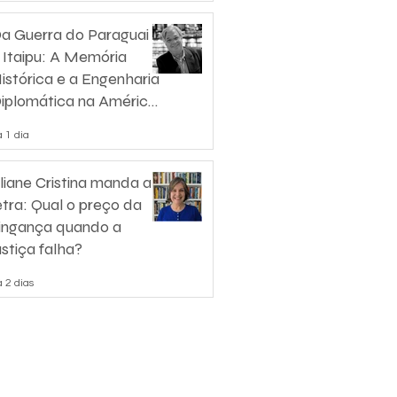
a Guerra do Paraguai
 Itaipu: A Memória
istórica e a Engenharia
iplomática na América
o Sul
 1 dia
liane Cristina manda a
etra: Qual o preço da
ingança quando a
ustiça falha?
 2 dias