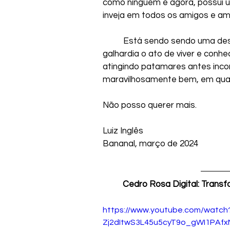
como ninguém e agora, possui u
inveja em todos os amigos e ami
	Está sendo sendo uma descoberta que seguramente preenche com 
galhardia o ato de viver e conh
atingindo patamares antes inconc
maravilhosamente bem, em qual
Não posso querer mais.
Luiz Inglês
Bananal, março de 2024
Cedro Rosa Digital: Trans
https://www.youtube.com/watch
Zj2dItwS3L45u5cyT9o_gWI1PAf