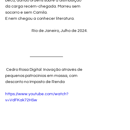
beco, dando ordens sobre a distribuição 
da carga recém-chegada. Morreu sem 
socorro e sem Camila.
E nem chegou a conhecer literatura.
Rio de Janeiro, Julho de 2024.
 Cedro Rosa Digital: Inovação através de 
pequenos patrocínios em massa, com 
desconto no Imposto de Renda
https://www.youtube.com/watch?
v=VdFKak72HSw