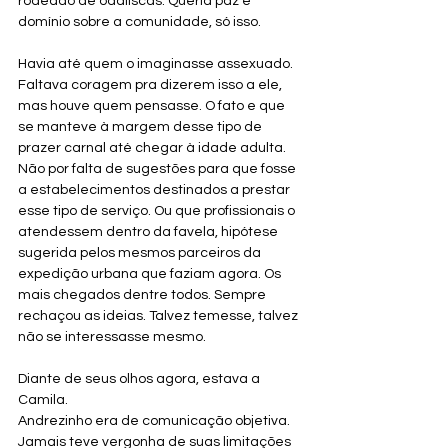
rodeado de odaliscas. Queria paz e 
domínio sobre a comunidade, só isso. 
Havia até quem o imaginasse assexuado. 
Faltava coragem pra dizerem isso a ele, 
mas houve quem pensasse. O fato e que 
se manteve à margem desse tipo de 
prazer carnal até chegar à idade adulta. 
Não por falta de sugestões para que fosse 
a estabelecimentos destinados a prestar 
esse tipo de serviço. Ou que profissionais o 
atendessem dentro da favela, hipótese 
sugerida pelos mesmos parceiros da 
expedição urbana que faziam agora. Os 
mais chegados dentre todos. Sempre 
rechaçou as ideias. Talvez temesse, talvez 
não se interessasse mesmo.
Diante de seus olhos agora, estava a 
Camila.
Andrezinho era de comunicação objetiva. 
Jamais teve vergonha de suas limitações 