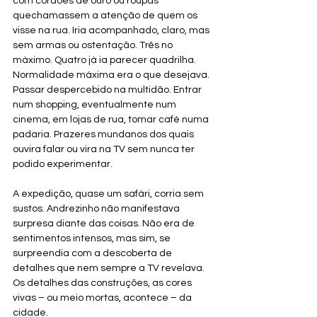
com cordões de ouro ou roupas 
quechamassem a atenção de quem os 
visse na rua. Iria acompanhado, claro, mas 
sem armas ou ostentação. Três no 
máximo. Quatro já ia parecer quadrilha. 
Normalidade máxima era o que desejava. 
Passar despercebido na multidão. Entrar 
num shopping, eventualmente num 
cinema, em lojas de rua, tomar café numa 
padaria. Prazeres mundanos dos quais 
ouvira falar ou vira na TV sem nunca ter 
podido experimentar.
A expedição, quase um safári, corria sem 
sustos. Andrezinho não manifestava 
surpresa diante das coisas. Não era de 
sentimentos intensos, mas sim, se 
surpreendia com a descoberta de 
detalhes que nem sempre a TV revelava. 
Os detalhes das construções, as cores 
vivas – ou meio mortas, acontece – da 
cidade.