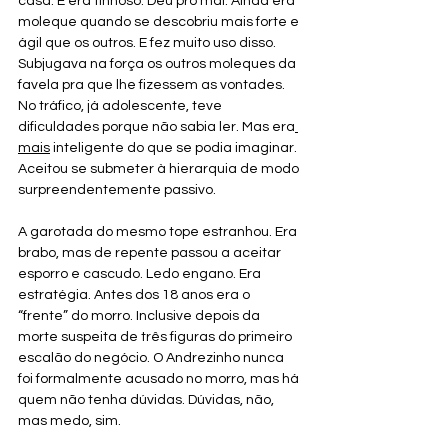
casa. E era tinhoso. Deu pro mal. Ainda era 
moleque quando se descobriu mais forte e 
ágil que os outros. E fez muito uso disso. 
Subjugava na força os outros moleques da 
favela pra que lhe fizessem as vontades. 
No tráfico, já adolescente, teve 
dificuldades porque não sabia ler. Mas era
mais
 inteligente do que se podia imaginar. 
Aceitou se submeter à hierarquia de modo 
surpreendentemente passivo. 
A garotada do mesmo tope estranhou. Era 
brabo, mas de repente passou a aceitar 
esporro e cascudo. Ledo engano. Era 
estratégia. Antes dos 18 anos era o 
“frente” do morro. Inclusive depois da 
morte suspeita de três figuras do primeiro 
escalão do negócio. O Andrezinho nunca 
foi formalmente acusado no morro, mas há 
quem não tenha dúvidas. Dúvidas, não, 
mas medo, sim.