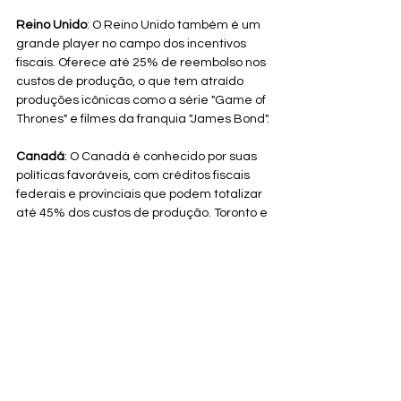
Reino Unido
: O Reino Unido também é um 
grande player no campo dos incentivos 
fiscais. Oferece até 25% de reembolso nos 
custos de produção, o que tem atraído 
produções icônicas como a série "Game of 
Thrones" e filmes da franquia "James Bond".
Canadá
: O Canadá é conhecido por suas 
políticas favoráveis, com créditos fiscais 
federais e provinciais que podem totalizar 
até 45% dos custos de produção. Toronto e 
Vancouver são destinos populares para 
produções americanas.
França
: A França oferece um crédito fiscal 
de 30% para produções estrangeiras, 
incentivando a filmagem de produções 
internacionais no país. Este incentivo tem 
sido um fator crucial na decisão de filmar 
grandes produções em cenários icônicos 
franceses.