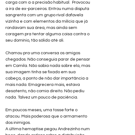
carga com a a precisão habitual.  Provocou 
a ira de ex-parceiros. Entrou numa disputa 
sangrenta com um grupo rival dafavela 
vizinha e com elementos da milícia que já 
rondavam sua área, mas ainda sem 
coragem pra tentar alguma coisa contra o 
seu domínio, tão sólido até ali.
Chamou pra uma conversa os amigos 
chegados. Não conseguia parar de pensar 
em Camila. Não sabia nada sobre ela, mas 
sua imagem tinha se fixado em sua 
cabeça, a ponto de não dar importância a 
mais nada. Emagrecera mais, estava 
desatento, não comia direito. Não pediu 
nada. Talvez um pouco de paciência.
Em poucos meses, uma tosse forte o 
atacou. Mais poderosa que o armamento 
dos inimigos.
A última hemoptise pegou Andrezinho num 