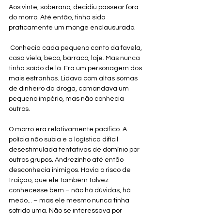
Aos vinte, soberano, decidiu passear fora 
do morro. Até então, tinha sido 
praticamente um monge enclausurado.
 Conhecia cada pequeno canto da favela, 
casa viela, beco, barraco, laje. Mas nunca 
tinha saído de lá. Era um personagem dos 
mais estranhos. Lidava com altas somas 
de dinheiro da droga, comandava um 
pequeno império, mas não conhecia 
outros. 
O morro era relativamente pacífico. A 
polícia não subia e a logística difícil 
desestimulada tentativas de domínio por 
outros grupos. Andrezinho até então 
desconhecia inimigos. Havia o risco de 
traição, que ele também talvez 
conhecesse bem – não há dúvidas, há 
medo... – mas ele mesmo nunca tinha 
sofrido uma. Não se interessava por 