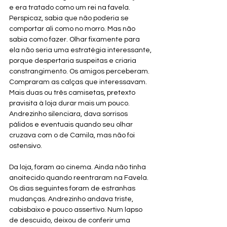
e era tratado como um rei na favela. 
Perspicaz, sabia que não poderia se 
comportar ali como no morro. Mas não 
sabia como fazer. Olhar fixamente para 
ela não seria uma estratégia interessante, 
porque despertaria suspeitas e criaria 
constrangimento. Os amigos perceberam. 
Compraram as calças que interessavam. 
Mais duas ou três camisetas, pretexto 
pravisita à loja durar mais um pouco. 
Andrezinho silenciara, dava sorrisos 
pálidos e eventuais quando seu olhar 
cruzava com o de Camila, mas não foi 
ostensivo.
Da loja, foram ao cinema. Ainda não tinha 
anoitecido quando reentraram na Favela.
Os dias seguintes foram de estranhas 
mudanças. Andrezinho andava triste, 
cabisbaixo e pouco assertivo. Num lapso 
de descuido, deixou de conferir uma 