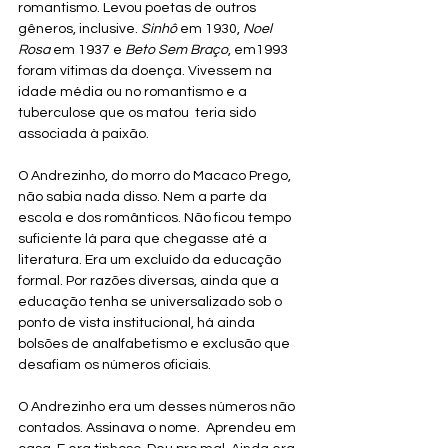
romantismo. Levou poetas de outros 
gêneros, inclusive. 
Sinhô
 em 1930, 
Noel 
Rosa
 em 1937 e 
Beto Sem Braço
, em1993 
foram vítimas da doença. Vivessem na 
idade média ou no romantismo e a 
tuberculose que os matou  teria sido 
associada à paixão.
O Andrezinho, do morro do Macaco Prego, 
não sabia nada disso. Nem a parte da 
escola e dos românticos. Não ficou tempo 
suficiente lá para que chegasse até a 
literatura. Era um excluído da educação 
formal. Por razões diversas, ainda que a 
educação tenha se universalizado sob o 
ponto de vista institucional, há ainda 
bolsões de analfabetismo e exclusão que 
desafiam os números oficiais. 
O Andrezinho era um desses números não 
contados. Assinava o nome.  Aprendeu em 