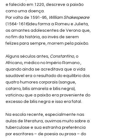
e falecido em 1220, descreve a paixão 
como uma doença.
Por volta de 1591-95, 
William Shakespeare
(1564-1616)deu forma a Romeu e Julieta, 
os amantes adolescentes de Verona que, 
no fim da história, ao invés de serem 
felizes para sempre, morrem pela paixão.
Alguns séculos antes, 
Constantino
, o 
Africano, médico no Império Romano , 
quando ainda se acreditava que a vida 
saudável era o resultado do equilíbrio dos 
quatro humores corporais (sangue, 
catarro, bílis amarela e bílis negra), 
vaticinou que a paixão era proveniente do 
excesso de bílis negra e isso era fatal.
Na escola recente, especialmente nas 
aulas de literatura, ouvimos muito sobre a 
tuberculose e sua estranha preferência 
por escritores – de poesia ou prosa – do 