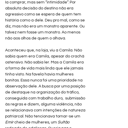
Ia comprar, mas sem “intimidade”. Por 
absoluta decisão do destino não era 
agressivo como se espera de quem tem 
história como a dele. Deu pro mal, como se 
diz, mas não era um monstro aparente. Ou 
talvez nem fosse um monstro. Ao menos 
não aos olhos de quem o olhava.
Aconteceu que, na loja, viu a Camila. Não 
sabia quem era Camila, apesar do crachá 
ostensivo. Não sabia ler. Mas a Camila era 
a forma de vida mais linda que ele jamais 
tinha visto. Na favela havia mulheres 
bonitas. Essa nunca foi uma prioridade na 
observação dele. A busca por uma posição 
de destaque na organização do tráfico, 
conseguida com trabalho duro,  submissão 
às regras e dizem, alguma violência, não 
se relacionava com intenções de natureza 
patriarcal. Não tencionava tornar-se um 
Emir
 cheio de mulheres, um 
Sultão