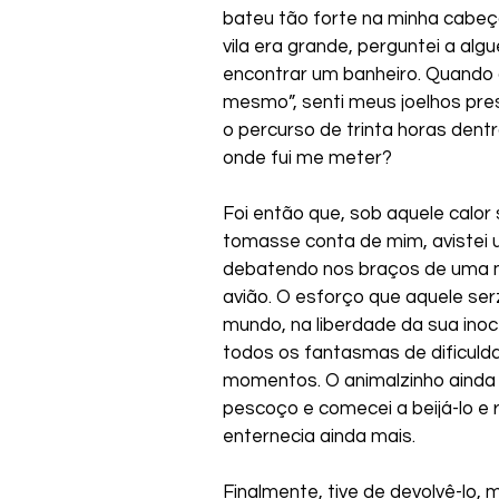
bateu tão forte na minha cabeç
vila era grande, perguntei a alg
encontrar um banheiro. Quando ou
mesmo”, senti meus joelhos pres
o percurso de trinta horas dent
onde fui me meter?
Foi então que, sob aquele calor
tomasse conta de mim, avistei um
debatendo nos braços de uma m
avião. O esforço que aquele serz
mundo, na liberdade da sua inocê
todos os fantasmas de dificulda
momentos. O animalzinho ainda 
pescoço e comecei a beijá-lo e 
enternecia ainda mais.
Finalmente, tive de devolvê-lo, 