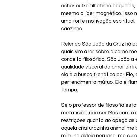
achar outro filhotinho daqueles
mesmo o líder magnético. Isso m
uma forte motivação espiritual, 
cãozinho.
Relendo São João da Cruz há pou
quais vim a ler sobre a carne m
conceito filosófico, São João a
qualidade visceral do amor entr
ela é a busca frenética por Ele
pertencimento mútuo. Ela é fla
tempo.
Se o professor de filosofia est
metafísica, não sei. Mas com o 
restrições quanto ao apego às c
aquela criaturazinha animal me
mim, na aldeia peruana, me cur