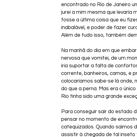
encontrado no Rio de Janeiro um 
jurei a mim mesma que levaria 
fosse a última coisa que eu fize
inabalável, e poder de fazer cur
Além de tudo isso, também demo
Na manhã do dia em que embarc
nervosa que vomitei, de um mo
iria suportar a falta de confort
corrente, banheiros, camas, e p
colocaríamos sabe-se lá onde, m
do que a perna. Mas era o único 
Rio tinha sido uma grande exceçã
Para conseguir sair do estado d
pensar no momento de encontrá-lo
catequizados. Quando saímos do 
assistir à chegada de tal inseto 