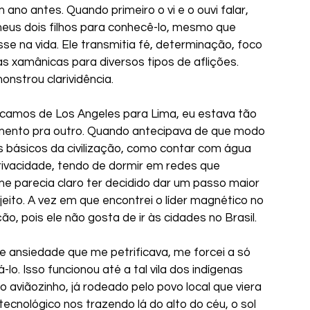
ano antes. Quando primeiro o vi e o ouvi falar, 
meus dois filhos para conhecê-lo, mesmo que 
sse na vida. Ele transmitia fé, determinação, foco 
as xamânicas para diversos tipos de aflições. 
nstrou clarividência.
amos de Los Angeles para Lima, eu estava tão 
mento pra outro. Quando antecipava de que modo 
os básicos da civilização, como contar com água 
rivacidade, tendo de dormir em redes que 
e parecia claro ter decidido dar um passo maior 
jeito. A vez em que encontrei o líder magnético no 
o, pois ele não gosta de ir às cidades no Brasil.
e ansiedade que me petrificava, me forcei a só 
. Isso funcionou até a tal vila dos indígenas 
aviãozinho, já rodeado pelo povo local que viera 
tecnológico nos trazendo lá do alto do céu, o sol 