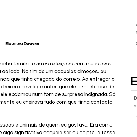
 Eleonora Duvivier
minha família fazia as refeições com meus avós 
ao lado. No fim de um daqueles almoços, eu 
cia que tinha chegado do correio. Ao entregar o 
cheirei o envelope antes que ele o recebesse de 
 ele exclamou num tom de surpresa indignada. Só 
B
lmente eu cheirava tudo com que tinha contacto 
n
h
ssoas e animais de quem eu gostava. Era como 
 algo significativo daquele ser ou objeto, e fosse 