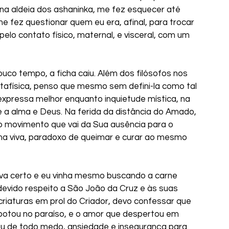
, na aldeia dos ashaninka, me fez esquecer até 
e fez questionar quem eu era, afinal, para trocar 
pelo contato físico, maternal, e visceral, com um 
co tempo, a ficha caiu. Além dos filósofos nos 
etafísica, penso que mesmo sem defini-la como tal 
 expressa melhor enquanto inquietude mística, na 
e a alma e Deus. Na ferida da distância do Amado, 
, o movimento que vai da Sua ausência para o 
ma viva, paradoxo de queimar e curar ao mesmo 
ava certo e eu vinha mesmo buscando a carne 
devido respeito a São João da Cruz e às suas 
riaturas em prol do Criador, devo confessar que 
 botou no paraíso, e o amor que despertou em 
ou de todo medo, ansiedade e insegurança para 