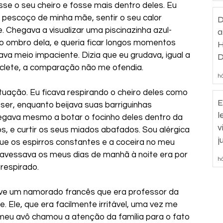
sse o seu cheiro e fosse mais dentro deles. Eu 
pescoço de minha mãe, sentir o seu calor 
D
 Chegava a visualizar uma piscinazinha azul-
a
o ombro dela, e queria ficar longos momentos 
H
cava meio impaciente. Dizia que eu grudava, igual a 
D
clete, a comparação não me ofendia.
d
há
ituação. Eu ficava respirando o cheiro deles como 
E
r, enquanto beijava suas barriguinhas 
l
gava mesmo a botar o focinho deles dentro da 
v
, e curtir os seus miados abafados. Sou alérgica 
j
ue os espirros constantes e a coceira no meu 
ravessava os meus dias de manhã à noite era por 
há
 respirado.
tive um namorado francês que era professor da 
Ele, que era facilmente irritável, uma vez me 
eu avô chamou a atenção da família para o fato 