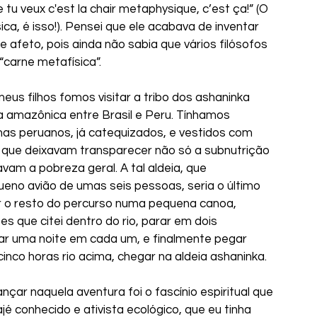
tu veux c'est la chair metaphysique, c’est ça!” (O 
ca, é isso!). Pensei que ele acabava de inventar 
 afeto, pois ainda não sabia que vários filósofos 
carne metafísica”.
us filhos fomos visitar a tribo dos ashaninka 
sta amazônica entre Brasil e Peru. Tínhamos 
nas peruanos, já catequizados, e vestidos com 
”, que deixavam transparecer não só a subnutrição 
vam a pobreza geral. A tal aldeia, que 
no avião de umas seis pessoas, seria o último 
 o resto do percurso numa pequena canoa, 
ses que citei dentro do rio, parar em dois 
sar uma noite em cada um, e finalmente pegar 
inco horas rio acima, chegar na aldeia ashaninka.
ar naquela aventura foi o fascínio espiritual que 
pajé conhecido e ativista ecológico, que eu tinha 