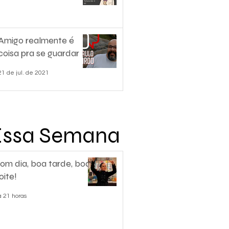
Amigo realmente é
coisa pra se guardar
21 de jul. de 2021
Essa Semana
om dia, boa tarde, boa
oite!
á 21 horas