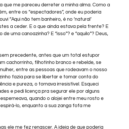
a que me pareceu derreter a minha alma. Como a 
uém, entre os “espectadores”, onde eu poderia 
vi “Aqui não tem banheiro, é no ‘natural’ 
tes a ceder. E o que ainda estava pela frente? E 
ro de uma canoazinha? E “isso”? e “aquilo”? Deus, 
 sem precedente, antes que um total estupor 
 cachorrinho, filhotinho branco e rebelde, se 
ulher, entre as pessoas que rodeavam o nosso 
inho fazia para se libertar e tomar conta do 
ncia e pureza, o tornava irresistível. Esqueci 
des e pedi licença pra segurar ele por alguns 
esperneava, quando o alojei entre meu rosto e 
respirá-lo, enquanto a sua zanga fofa me 
mas ele me fez renascer. A ideia de que poderia 