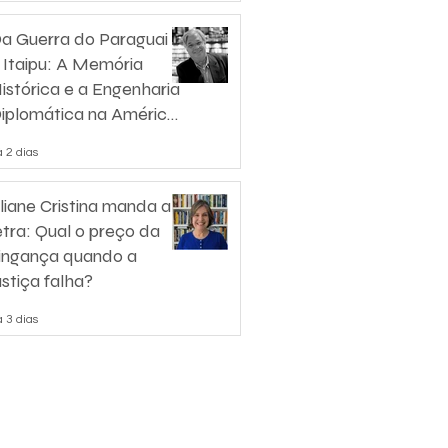
a Guerra do Paraguai
 Itaipu: A Memória
istórica e a Engenharia
iplomática na América
o Sul
 2 dias
liane Cristina manda a
etra: Qual o preço da
ingança quando a
ustiça falha?
 3 dias