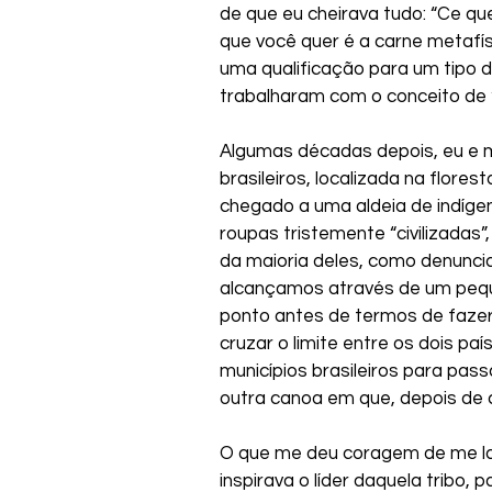
de que eu cheirava tudo: “Ce que 
que você quer é a carne metafísi
uma qualificação para um tipo de
trabalharam com o conceito de “
Algumas décadas depois, eu e me
brasileiros, localizada na flore
chegado a uma aldeia de indíge
roupas tristemente “civilizadas
da maioria deles, como denuncia
alcançamos através de um peque
ponto antes de termos de fazer
cruzar o limite entre os dois paí
municípios brasileiros para pas
outra canoa em que, depois de c
O que me deu coragem de me lanç
inspirava o líder daquela tribo, 