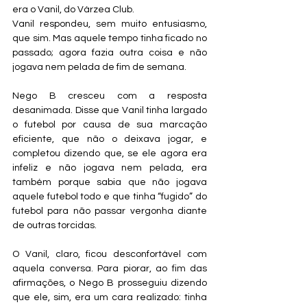
era o Vanil, do Várzea Club.
Vanil respondeu, sem muito entusiasmo, 
que sim. Mas aquele tempo tinha ficado no 
passado; agora fazia outra coisa e não 
jogava nem pelada de fim de semana.
Nego B cresceu com a resposta 
desanimada. Disse que Vanil tinha largado 
o futebol por causa de sua marcação 
eficiente, que não o deixava jogar, e 
completou dizendo que, se ele agora era 
infeliz e não jogava nem pelada, era 
também porque sabia que não jogava 
aquele futebol todo e que tinha “fugido” do 
futebol para não passar vergonha diante 
de outras torcidas.
O Vanil, claro, ficou desconfortável com 
aquela conversa. Para piorar, ao fim das 
afirmações, o Nego B prosseguiu dizendo 
que ele, sim, era um cara realizado: tinha 