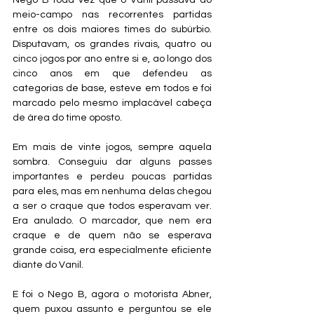
Nego B toda vez que o Vanil passava do 
meio-campo nas recorrentes partidas 
entre os dois maiores times do subúrbio. 
Disputavam, os grandes rivais, quatro ou 
cinco jogos por ano entre si e, ao longo dos 
cinco anos em que defendeu as 
categorias de base, esteve em todos e foi 
marcado pelo mesmo implacável cabeça 
de área do time oposto.
Em mais de vinte jogos, sempre aquela 
sombra. Conseguiu dar alguns passes 
importantes e perdeu poucas partidas 
para eles, mas em nenhuma delas chegou 
a ser o craque que todos esperavam ver. 
Era anulado. O marcador, que nem era 
craque e de quem não se esperava 
grande coisa, era especialmente eficiente 
diante do Vanil.
E foi o Nego B, agora o motorista Abner, 
quem puxou assunto e perguntou se ele 