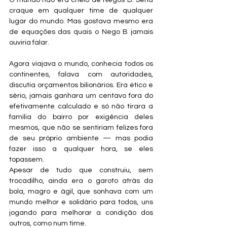
O mundo não era cheio de Negos B. Seria 
craque em qualquer time de qualquer 
lugar do mundo. Mas gostava mesmo era 
de equações das quais o Nego B jamais 
ouviria falar.
Agora viajava o mundo, conhecia todos os 
continentes, falava com autoridades, 
discutia orçamentos bilionários. Era ético e 
sério, jamais ganhara um centavo fora do 
efetivamente calculado e só não tirara a 
família do bairro por exigência deles 
mesmos, que não se sentiriam felizes fora 
de seu próprio ambiente — mas podia 
fazer isso a qualquer hora, se eles 
topassem.
Apesar de tudo que construiu, sem 
trocadilho, ainda era o garoto atrás da 
bola, magro e ágil, que sonhava com um 
mundo melhor e solidário para todos, uns 
jogando para melhorar a condição dos 
outros, como num time.