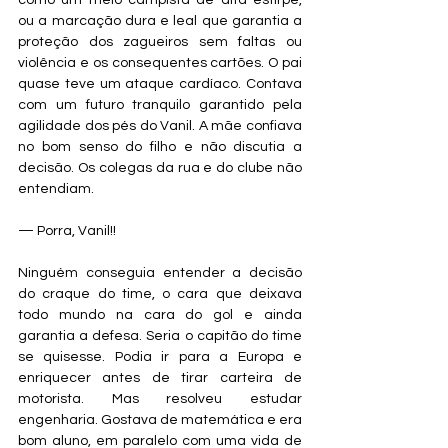
como um meio-campista de alta estirpe, 
ou a marcação dura e leal que garantia a 
proteção dos zagueiros sem faltas ou 
violência e os consequentes cartões. O pai 
quase teve um ataque cardíaco. Contava 
com um futuro tranquilo garantido pela 
agilidade dos pés do Vanil. A mãe confiava 
no bom senso do filho e não discutia a 
decisão. Os colegas da rua e do clube não 
entendiam.
— Porra, Vanil!!
Ninguém conseguia entender a decisão 
do craque do time, o cara que deixava 
todo mundo na cara do gol e ainda 
garantia a defesa. Seria o capitão do time 
se quisesse. Podia ir para a Europa e 
enriquecer antes de tirar carteira de 
motorista. Mas resolveu estudar 
engenharia. Gostava de matemática e era 
bom aluno, em paralelo com uma vida de 