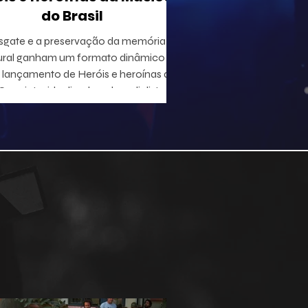
do Brasil
sgate e a preservação da memória
ural ganham um formato dinâmico
lançamento de Heróis e heroínas da
 projeto, idealizado pelo radialista e
utor Geraldo Leite — integrante do
 Rumo, nome central da Vanguarda
tana —, em parceria com o ilustrador
duardo Baptistão, propõe uma
egação interativa pela história da
música popular brasileira.