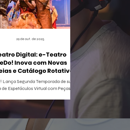
29 de out. de 2025
eatro Digital: e-Teatro
eDo! Inova com Novas
eias e Catálogo Rotativo
 Lança Segunda Temporada de sua
 de Espetáculos Virtual com Peças
ivas e Acesso Gratuito para Iniciantes
tretenimento acaba de apertar
lay em uma nova fase do e-Teatro
! , a primeira casa de espetáculos
al e gamificada do mundo. Esta nova