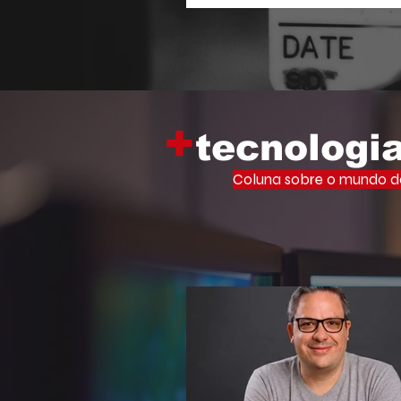
Memória Viva Ocupa Universid
iniciativa que leva o vasto ac
filosofia de um dos maiores inte
cultura brasileira para o centr
acadêmico.
+
tecnologi
Coluna sobre o mundo do