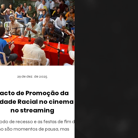
29 de dez. de 2025
acto de Promoção da
dade Racial no cinema e
no streaming
odo de recesso e as festas de fim de
no são momentos de pausa, mas
ém oferecem a brecha ideal para