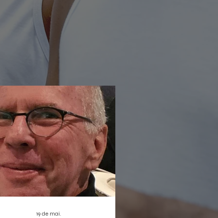
rada não só reforça a proposta de
ratização da cultura digital, como
bém estreia duas produções que
em dar o que falar: o musical infantil
leta Sem Asas e a homenagem
nortista
19 de mai.