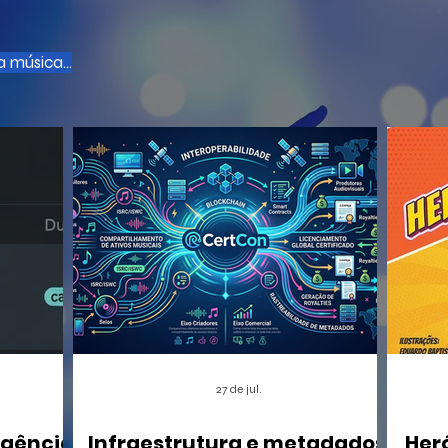
 música...
27 de jul.
igência
Infraestrutura e metadados:
Her