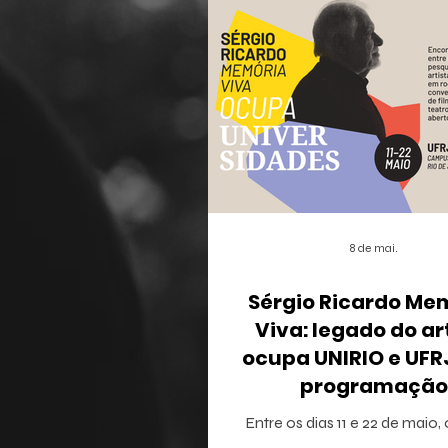
8 de mai.
Sérgio Ricardo Me
Viva: legado do ar
ocupa UNIRIO e UF
programação
multidisciplina
Entre os dias 11 e 22 de maio,
Janeiro recebe o projeto Sérg