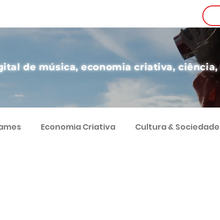
i
gital de música, economia criativa, ciência,
Games
Economia Criativa
Cultura & Sociedade
g
Teatro
Educação
Digital
Desenvol
Comunicação
Economia e Sociedade
Coluna