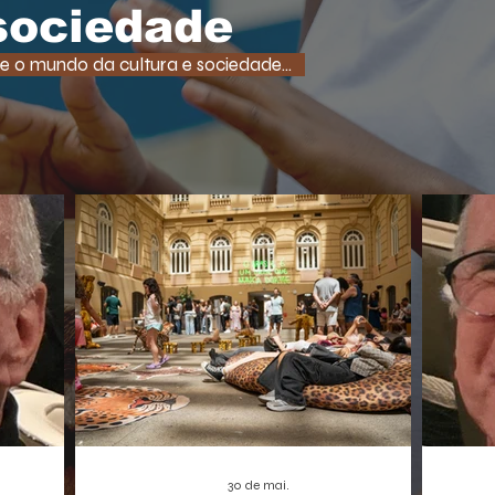
tempo
uma função super comum em RPGs e
 sociedade
democ
jogos de ação. A medida, que pode afetar o
tam
desenvolvimento de centenas de futuros
e o mundo da cultura e sociedade...
promet
títulos, é vista como um risco,
A Borbo
especialmente para os estúdios
independentes.
30 de mai.