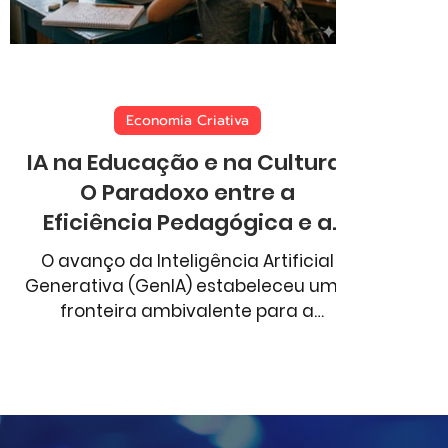
Aventura
Comportamento
Esportes
Economia Criativa
IA na Educação e na Cultura:
O Paradoxo entre a
Eficiência Pedagógica e a
Crise dos Direitos Autorais
O avanço da Inteligência Artificial
Generativa (GenIA) estabeleceu uma
fronteira ambivalente para a
economia criativa e o setor
educacional. Se, por um lado, dados
da Brookings Institution revelam um
potencial disruptivo na aceleração
do aprendizado, por outro, a indústria