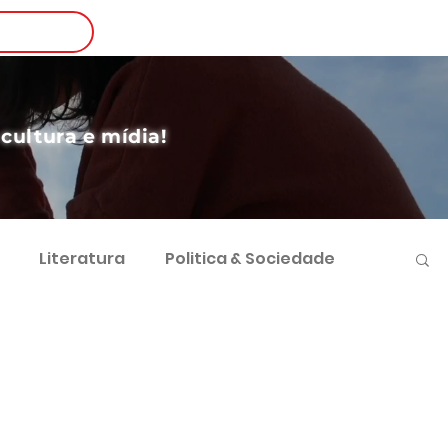
Login
nscreva-se
 cultura e mídia!
Literatura
Politica & Sociedade
vimento Sustentável
Futebol e Negócios
 Sociocultural
Direito e Sociedade