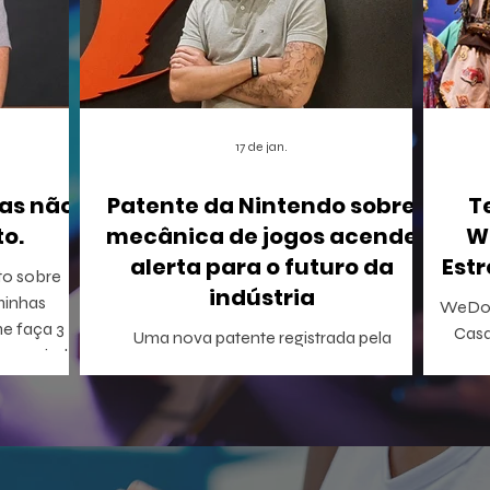
17 de jan.
as não
Patente da Nintendo sobre
T
o.
mecânica de jogos acende
W
alerta para o futuro da
Estr
to sobre
indústria
WeDo!
me faça 3
Casa
Uma nova patente registrada pela
onseguindo
Inclus
Nintendo nos Estados Unidos está
A WeDo! En
causando um rebuliço no mundo dos
o p
games. A empresa conseguiu o registro de
WeDo
uma mecânica de invocação de
virtu
personagens secundários durante o jogo,