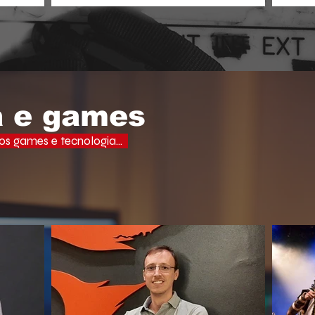
aprof
ades, uma
o espectador busca narrativas ágeis,
domi
ervo e a
dramáticas e estritamente verticais.
lectuais da
o do debate
a e games
s games e tecnologia...