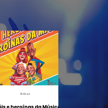
18 de jul.
óis e heroínas da Música