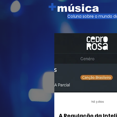
+
cultural enfrenta uma inundação de
música
ativos sem certificação que ameaça
a sustentabilidade de criadores e o
Coluna sobre o mundo da
ecossistema de streaming musical.
há 3 dias
A Regulação da Intel