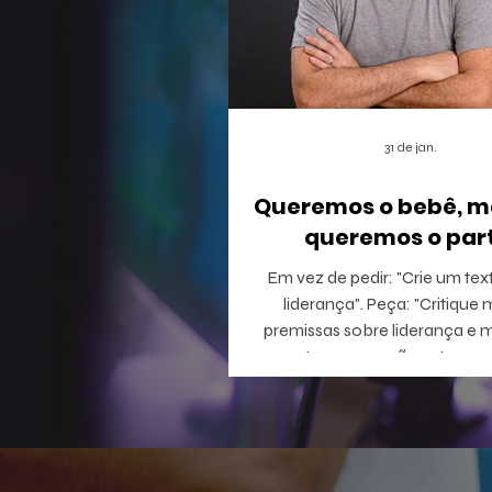
31 de jan.
Queremos o bebê, m
queremos o part
Em vez de pedir: "Crie um tex
liderança". Peça: "Critique minhas
premissas sobre liderança e 
perguntas que eu não estou c
responder".