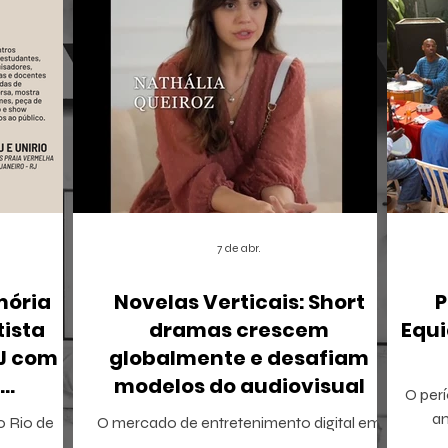
7 de abr.
mória
Novelas Verticais: Short
P
tista
dramas crescem
Equi
RJ com
globalmente e desafiam
modelos do audiovisual
O perí
r
a
 o Rio de
O mercado de entretenimento digital em
tamb
io Ricardo
2026 confirma uma tendência irreversível: