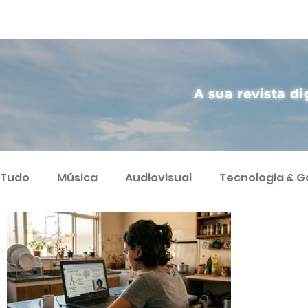
A sua revista di
Tudo
Música
Audiovisual
Tecnologia & 
Artes
Agricultura Sustentável
Streamin
Podcast
Varietà
Ciência
Humor