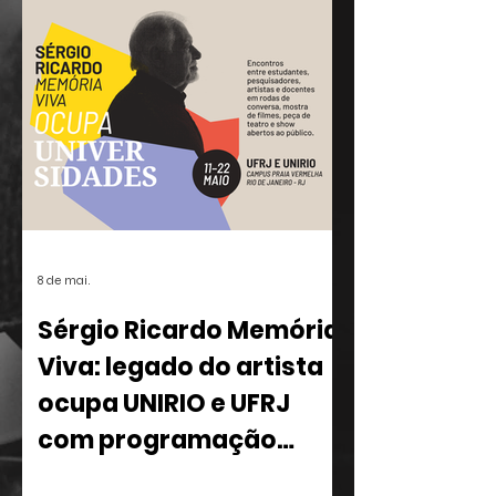
popular brasileira.
8 de mai.
Sérgio Ricardo Memória
Viva: legado do artista
ocupa UNIRIO e UFRJ
com programação
multidisciplinar
Entre os dias 11 e 22 de maio, o Rio de