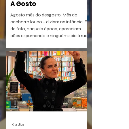
A Gosto
Agosto mês do desgosto. Mês do
cachorro louco – diziam na infância. E
de fato, naquela época, apareciam
cães espumando e ninguém saía à rua.
É a raiva – diziam. Coisa que dá em
homem e em bicho. Ou dava. Muitos
têm raiva, ódio, medo. Porém não
dependem do mês em curso.
há 2 dias