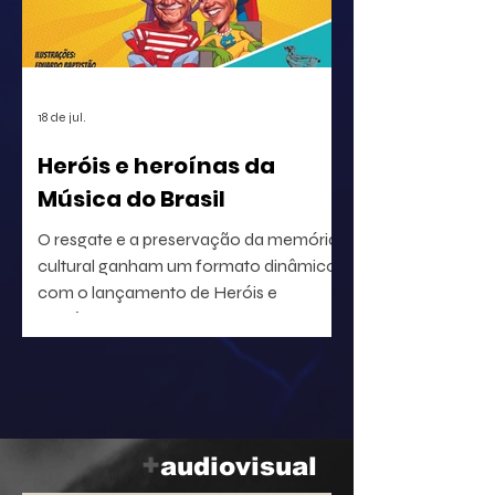
correta circulação de rendimentos e
para a segurança jurídica de quem
utiliza o repertório.
18 de jul.
Heróis e heroínas da
Música do Brasil
O resgate e a preservação da memória
cultural ganham um formato dinâmico
com o lançamento de Heróis e
heroínas da MPB. O projeto, idealizado
pelo radialista e produtor Geraldo Leite
— integrante do grupo Rumo, nome
central da Vanguarda Paulistana —, em
parceria com o ilustrador Eduardo
Baptistão, propõe uma navegação
+
audiovisual
interativa pela história da música