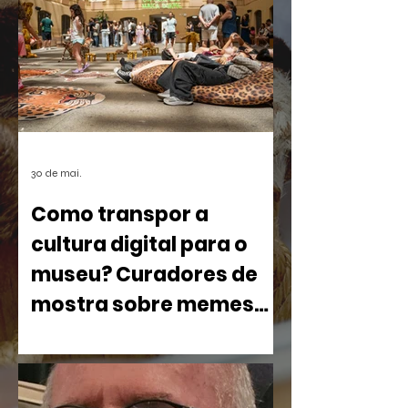
30 de mai.
Como transpor a
cultura digital para o
museu? Curadores de
mostra sobre memes
debatem processo
Com cerca de 800 obras ocupando o
criativo no CCBB BH
pátio e o terceiro andar da instituição, o
projeto desafia a lógica tradicional dos
espaços museológicos ao colocar em