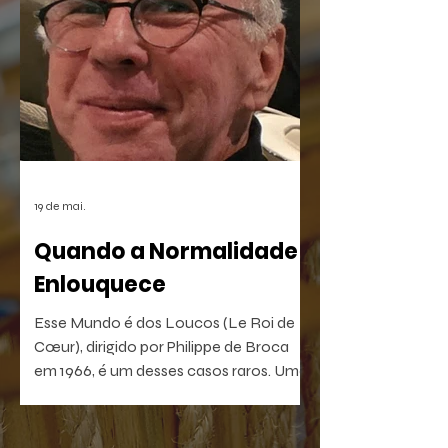
simbiose a chamada "alta cultura" e as
manifestações da cultura de massa
digital.
19 de mai.
Quando a Normalidade
Enlouquece
Esse Mundo é dos Loucos (Le Roi de
Cœur), dirigido por Philippe de Broca
em 1966, é um desses casos raros. Uma
comédia antibelicista, leve na forma e
devastadora no que sugere. Um filme
que, quanto mais distante fica no