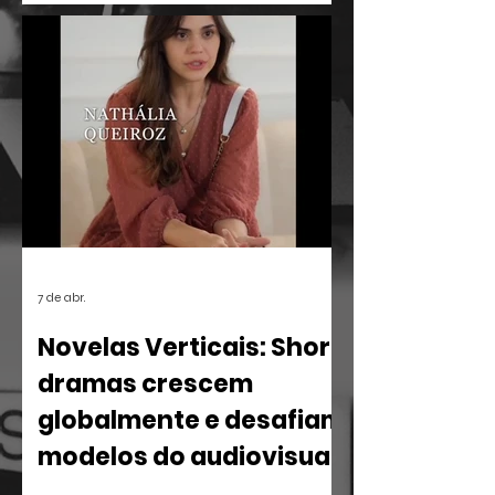
Janeiro recebe o projeto Sérgio
Ricardo Memória Viva Ocupa
Universidades, uma iniciativa que leva o
vasto acervo e a filosofia de um dos
maiores intelectuais da cultura brasileira
para o centro do debate acadêmico.
7 de abr.
Novelas Verticais: Short
dramas crescem
globalmente e desafiam
modelos do audiovisual