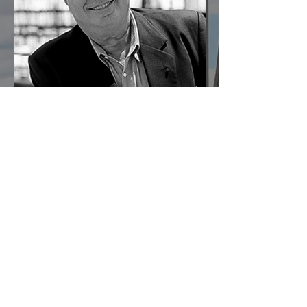
tempo histórica e lendária, travada
entre gregos e troianos por volta de
1200 a.C. A imagem atravessou mais de
três milênios porque certos
acontecimentos deixam marcas que
sobrevivem às gerações e moldam a
memória coletiva dos povos.
30 de jul.
Nada de Novo sob o Sol
Ao observarmos o mapa do mundo,
especialmente a região do Oriente
Médio, identificamos dois grandes
berços da civilização. A oeste, o Egito,
com sua antiga tradição agrícola e
política. A leste, sucedem-se sumérios,
assírios, partos e persas, impérios que
dominaram a região por milênios.