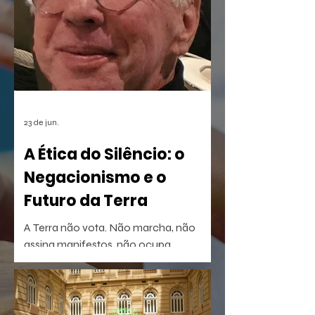
musical infantil A Borboleta Sem Asas e
a homenagem nortista
23 de jun.
A Ética do Silêncio: o
Negacionismo e o
Futuro da Terra
A Terra não vota. Não marcha, não
assina manifestos, não ocupa
palanques. Talvez por isso seja tão fácil
esquecê-la.