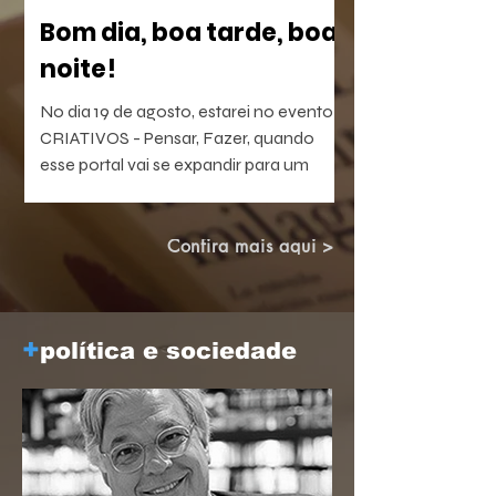
Bom dia, boa tarde, boa
noite!
No dia 19 de agosto, estarei no evento
CRIATIVOS - Pensar, Fazer, quando
esse portal vai se expandir para um
laboratório vivo de ideias e realizações.
O evento será híbrido, no Colégio
Brasileiro de Altos Estudos (CBAE /
Confira mais aqui >
UFRJ), das 15:30 às 18;00. Os links
estarão disponíveis em breve aqui e nas
redes.
+
política e sociedade