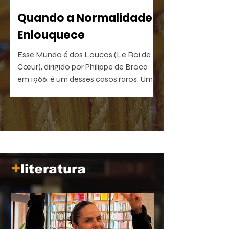
Quando a Normalidade
Enlouquece
Esse Mundo é dos Loucos (Le Roi de
Cœur), dirigido por Philippe de Broca
em 1966, é um desses casos raros. Uma
comédia antibelicista, leve na forma e
devastadora no que sugere. Um filme
que, quanto mais distante fica no
tempo, mais próximo parece de nós.
+
literatura