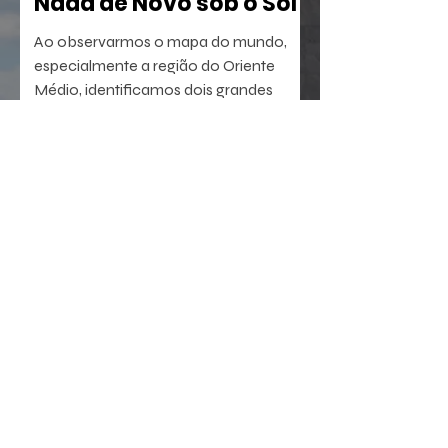
Nada de Novo sob o Sol
Ao observarmos o mapa do mundo,
especialmente a região do Oriente
Médio, identificamos dois grandes
berços da civilização. A oeste, o Egito,
com sua antiga tradição agrícola e
política. A leste, sucedem-se sumérios,
assírios, partos e persas, impérios que
dominaram a região por milênios.
23 de jul.