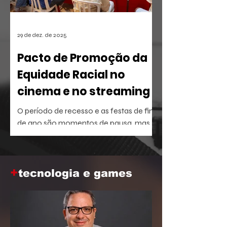
29 de dez. de 2025
Pacto de Promoção da
Equidade Racial no
cinema e no streaming
O período de recesso e as festas de fim
de ano são momentos de pausa, mas
também oferecem a brecha ideal para
aprofundar o repertório sobre temas
que dominam a agenda social e
+
corporativa.
tecnologia e games