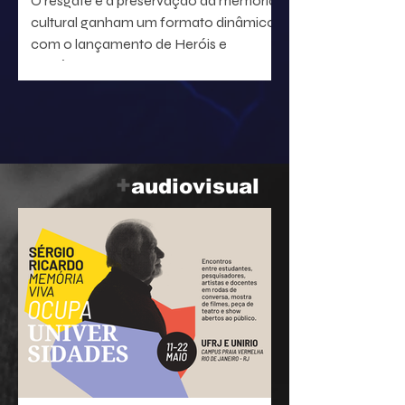
O resgate e a preservação da memória
cultural ganham um formato dinâmico
com o lançamento de Heróis e
heroínas da MPB. O projeto, idealizado
pelo radialista e produtor Geraldo Leite
— integrante do grupo Rumo, nome
central da Vanguarda Paulistana —, em
parceria com o ilustrador Eduardo
Baptistão, propõe uma navegação
+
audiovisual
interativa pela história da música
popular brasileira.