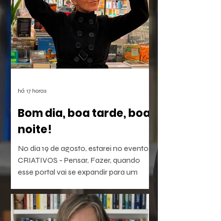
há 17 horas
Bom dia, boa tarde, boa
noite!
No dia 19 de agosto, estarei no evento
CRIATIVOS - Pensar, Fazer, quando
esse portal vai se expandir para um
laboratório vivo de ideias e realizações.
O evento será híbrido, no Colégio
Brasileiro de Altos Estudos (CBAE /
UFRJ), das 15:30 às 18;00. Os links