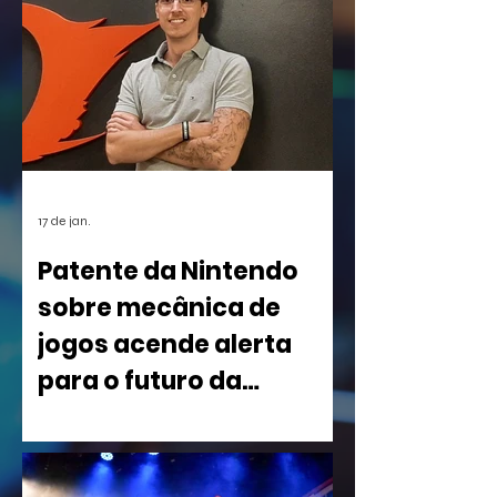
17 de jan.
Patente da Nintendo
sobre mecânica de
jogos acende alerta
para o futuro da
indústria
Uma nova patente registrada pela
Nintendo nos Estados Unidos está
causando um rebuliço no mundo dos