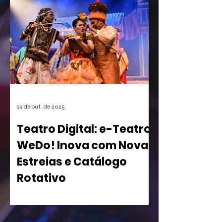
games. A empresa conseguiu o registro
de uma mecânica de invocação de
personagens secundários durante o
jogo, uma função super comum em
RPGs e jogos de ação. A medida, que
pode afetar o desenvolvimento de
centenas de futuros títulos, é vista
como um risco, especialmente para os
estúdios independentes.
29 de out. de 2025
Teatro Digital: e-Teatro
WeDo! Inova com Novas
Estreias e Catálogo
Rotativo
WeDo! Lança Segunda Temporada de
sua Casa de Espetáculos Virtual com
Peças Inclusivas e Acesso Gratuito para