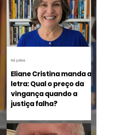
estarão disponíveis em breve aqui e nas
redes.
há 3 dias
Eliane Cristina manda a
letra: Qual o preço da
vingança quando a
justiça falha?
No livro Olho por Olho: ecos do
imperdoável, Eliane Cristina, mostra
como a violência silencia uma família à