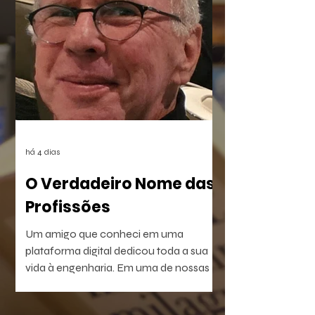
beira do Rio dos Sinos. O crime,
combinado à censura das vítimas e ao
apagamento das provas, deixou uma
lacuna preenchida pelo rancor. O
sentimento reverbera por anos até ser
posto à prova com a execução de um
plano vingativo, movido pela espera de
uma reparação nunca feita.
há 4 dias
O Verdadeiro Nome das
Profissões
Um amigo que conheci em uma
plataforma digital dedicou toda a sua
vida à engenharia. Em uma de nossas
conversas, escreveu uma frase que não
consegui esquecer: — Passei a vida