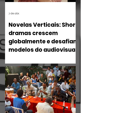
7 de abr.
Novelas Verticais: Short
dramas crescem
globalmente e desafiam
modelos do audiovisual
O mercado de entretenimento digital
em 2026 confirma uma tendência
irreversível: o espectador busca
narrativas ágeis, dramáticas e
estritamente verticais.