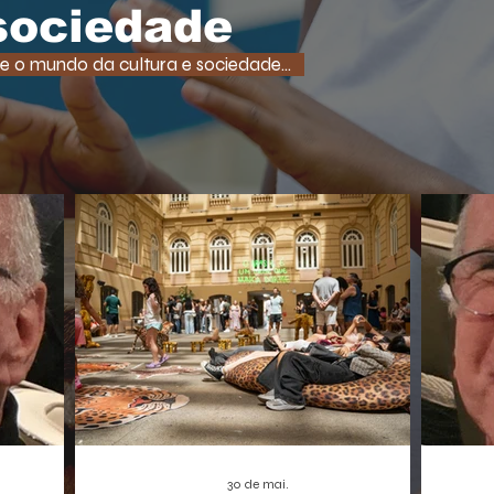
tempo
uma função super comum em RPGs e
 sociedade
democ
jogos de ação. A medida, que pode afetar o
tam
desenvolvimento de centenas de futuros
e o mundo da cultura e sociedade...
promet
títulos, é vista como um risco,
A Borbo
especialmente para os estúdios
independentes.
30 de mai.