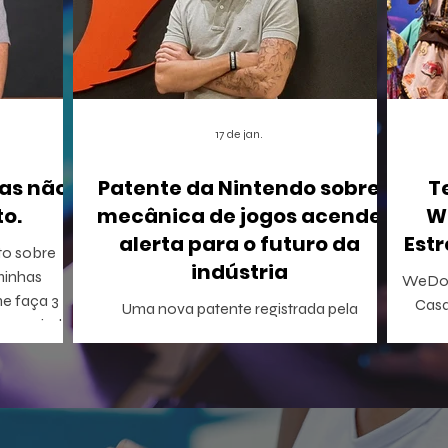
17 de jan.
as não
Patente da Nintendo sobre
T
o.
mecânica de jogos acende
W
alerta para o futuro da
Estr
to sobre
indústria
WeDo!
me faça 3
Casa
Uma nova patente registrada pela
onseguindo
Inclus
Nintendo nos Estados Unidos está
A WeDo! En
causando um rebuliço no mundo dos
o p
games. A empresa conseguiu o registro de
WeDo
uma mecânica de invocação de
virtu
personagens secundários durante o jogo,