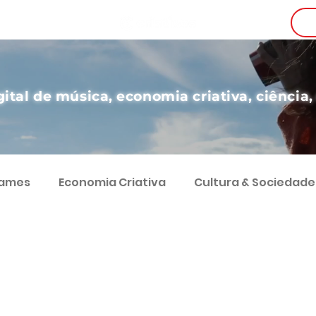
i
gital de música, economia criativa, ciência,
Games
Economia Criativa
Cultura & Sociedade
g
Teatro
Educação
Digital
Desenvol
Comunicação
Economia e Sociedade
Coluna