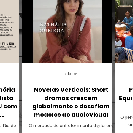
7 de abr.
mória
Novelas Verticais: Short
P
tista
dramas crescem
Equi
RJ com
globalmente e desafiam
modelos do audiovisual
O perí
r
a
 o Rio de
O mercado de entretenimento digital em
tamb
io Ricardo
2026 confirma uma tendência irreversível: