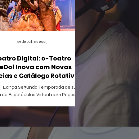
29 de out. de 2025
eatro Digital: e-Teatro
eDo! Inova com Novas
eias e Catálogo Rotativo
 Lança Segunda Temporada de sua
 de Espetáculos Virtual com Peças
ivas e Acesso Gratuito para Iniciantes
tretenimento acaba de apertar
lay em uma nova fase do e-Teatro
! , a primeira casa de espetáculos
al e gamificada do mundo. Esta nova