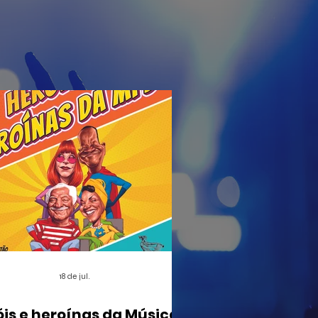
18 de jul.
óis e heroínas da Música