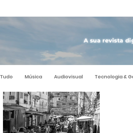
A sua revista di
Tudo
Música
Audiovisual
Tecnologia & 
Artes
Agricultura Sustentável
Streamin
Podcast
Varietà
Ciência
Humor