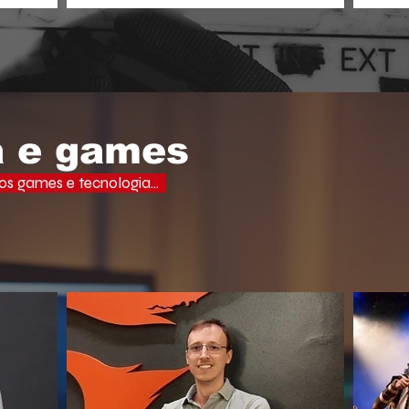
aprof
ades, uma
o espectador busca narrativas ágeis,
domi
ervo e a
dramáticas e estritamente verticais.
lectuais da
o do debate
a e games
s games e tecnologia...