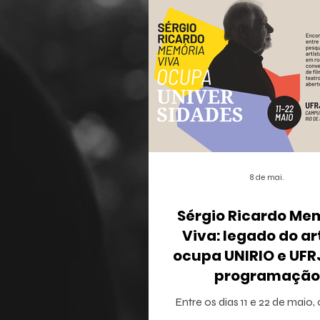
8 de mai.
Sérgio Ricardo Me
Viva: legado do ar
ocupa UNIRIO e UF
programação
multidisciplina
Entre os dias 11 e 22 de maio,
Janeiro recebe o projeto Sérg