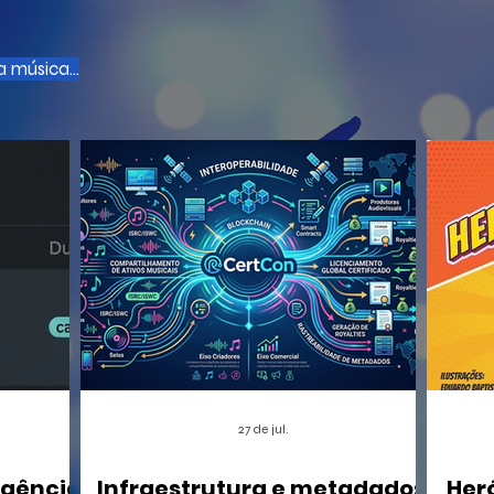
 música...
27 de jul.
igência
Infraestrutura e metadados:
Her