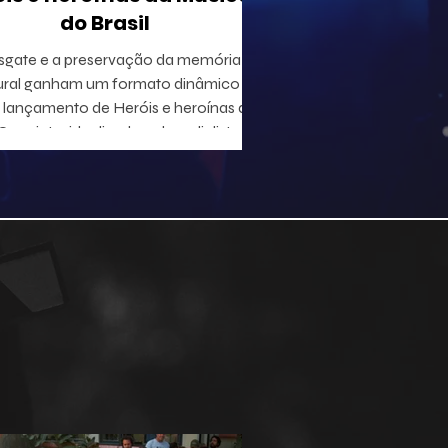
do Brasil
sgate e a preservação da memória
ural ganham um formato dinâmico
lançamento de Heróis e heroínas da
 projeto, idealizado pelo radialista e
utor Geraldo Leite — integrante do
 Rumo, nome central da Vanguarda
tana —, em parceria com o ilustrador
duardo Baptistão, propõe uma
egação interativa pela história da
música popular brasileira.