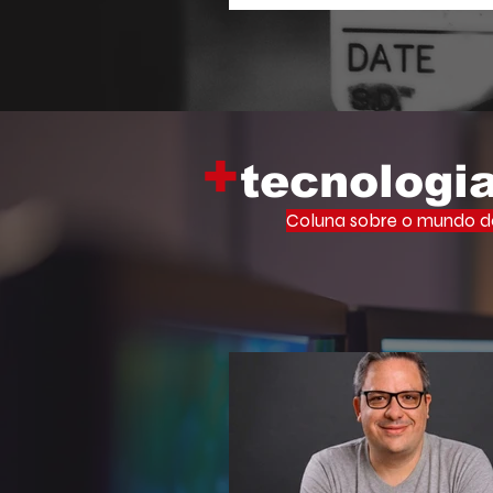
Memória Viva Ocupa Universid
iniciativa que leva o vasto ac
filosofia de um dos maiores inte
cultura brasileira para o centr
acadêmico.
+
tecnologi
Coluna sobre o mundo do