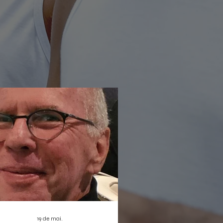
rada não só reforça a proposta de
ratização da cultura digital, como
bém estreia duas produções que
em dar o que falar: o musical infantil
leta Sem Asas e a homenagem
nortista
19 de mai.