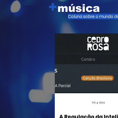
+
música
Coluna sobre o mundo da
há 4 dias
A Regulação da Intel