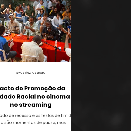
29 de dez. de 2025
acto de Promoção da
dade Racial no cinema e
no streaming
odo de recesso e as festas de fim de
no são momentos de pausa, mas
ém oferecem a brecha ideal para