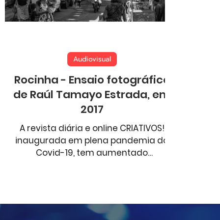
Aventura
Comportamento
Esportes
Audiovisual
Rocinha - Ensaio fotográfico
de Raúl Tamayo Estrada, em
2017
A revista diária e online CRIATIVOS!
inaugurada em plena pandemia do
Covid-19, tem aumentado
substancialmente sua leitura graças
ao...