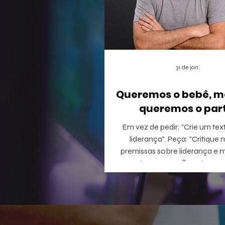
31 de jan.
Queremos o bebê, m
queremos o part
Em vez de pedir: "Crie um tex
liderança". Peça: "Critique minhas
premissas sobre liderança e 
perguntas que eu não estou c
responder".