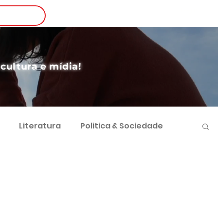
Login
nscreva-se
 cultura e mídia!
Literatura
Politica & Sociedade
vimento Sustentável
Futebol e Negócios
 Sociocultural
Direito e Sociedade