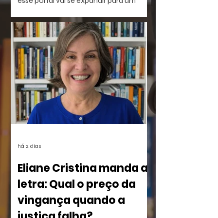
esse portal vai se expandir para um
laboratório vivo de ideias e realizações.
O evento será híbrido, no Colégio
Brasileiro de Altos Estudos (CBAE /
UFRJ), das 15:30 às 18;00. Os links
estarão disponíveis em breve aqui e nas
redes.
há 2 dias
Eliane Cristina manda a
letra: Qual o preço da
vingança quando a
justiça falha?