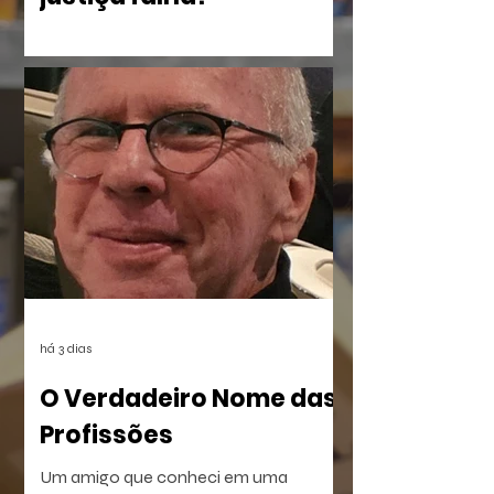
No livro Olho por Olho: ecos do
imperdoável, Eliane Cristina, mostra
como a violência silencia uma família à
beira do Rio dos Sinos. O crime,
combinado à censura das vítimas e ao
apagamento das provas, deixou uma
lacuna preenchida pelo rancor. O
sentimento reverbera por anos até ser
posto à prova com a execução de um
plano vingativo, movido pela espera de
uma reparação nunca feita.
há 3 dias
O Verdadeiro Nome das
Profissões
Um amigo que conheci em uma