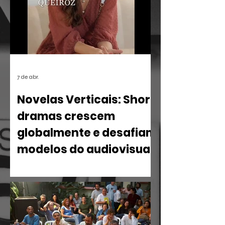
para o centro do debate acadêmico.
7 de abr.
Novelas Verticais: Short
dramas crescem
globalmente e desafiam
modelos do audiovisual
O mercado de entretenimento digital
em 2026 confirma uma tendência
irreversível: o espectador busca
narrativas ágeis, dramáticas e
estritamente verticais.