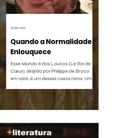
19 de mai.
Quando a Normalidade
Enlouquece
Esse Mundo é dos Loucos (Le Roi de
Cœur), dirigido por Philippe de Broca
em 1966, é um desses casos raros. Uma
comédia antibelicista, leve na forma e
devastadora no que sugere. Um filme
que, quanto mais distante fica no
tempo, mais próximo parece de nós.
+
literatura