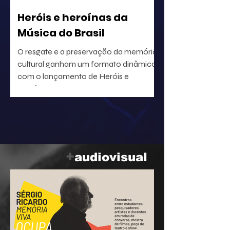
Heróis e heroínas da
Música do Brasil
O resgate e a preservação da memória
cultural ganham um formato dinâmico
com o lançamento de Heróis e
heroínas da MPB. O projeto, idealizado
pelo radialista e produtor Geraldo Leite
— integrante do grupo Rumo, nome
central da Vanguarda Paulistana —, em
parceria com o ilustrador Eduardo
Baptistão, propõe uma navegação
+
audiovisual
interativa pela história da música
popular brasileira.