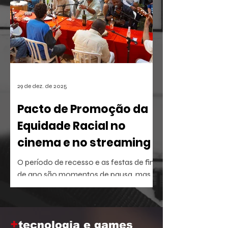
29 de dez. de 2025
Pacto de Promoção da
Equidade Racial no
cinema e no streaming
O período de recesso e as festas de fim
de ano são momentos de pausa, mas
também oferecem a brecha ideal para
aprofundar o repertório sobre temas
que dominam a agenda social e
+
corporativa.
tecnologia e games