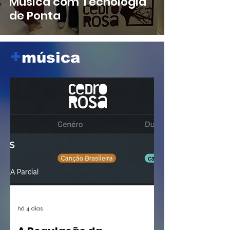
Música com Tecnologia
de Ponta
+
música
há 4 dias