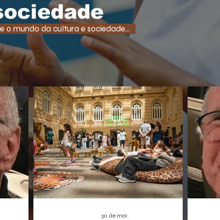
tempo
uma função super comum em RPGs e
 sociedade
democ
jogos de ação. A medida, que pode afetar o
tam
desenvolvimento de centenas de futuros
e o mundo da cultura e sociedade...
promet
títulos, é vista como um risco,
A Borbo
especialmente para os estúdios
independentes.
30 de mai.