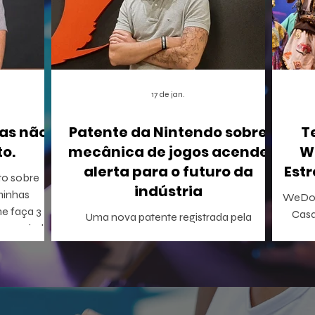
17 de jan.
as não
Patente da Nintendo sobre
T
o.
mecânica de jogos acende
W
alerta para o futuro da
Estr
to sobre
indústria
WeDo!
me faça 3
Casa
Uma nova patente registrada pela
onseguindo
Inclus
Nintendo nos Estados Unidos está
A WeDo! En
causando um rebuliço no mundo dos
o p
games. A empresa conseguiu o registro de
WeDo
uma mecânica de invocação de
virtu
personagens secundários durante o jogo,