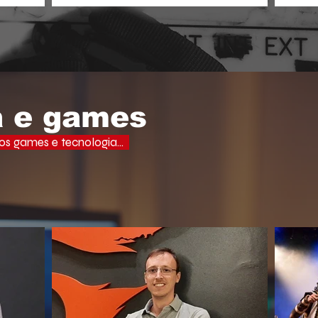
aprof
ades, uma
o espectador busca narrativas ágeis,
domi
ervo e a
dramáticas e estritamente verticais.
lectuais da
o do debate
a e games
s games e tecnologia...