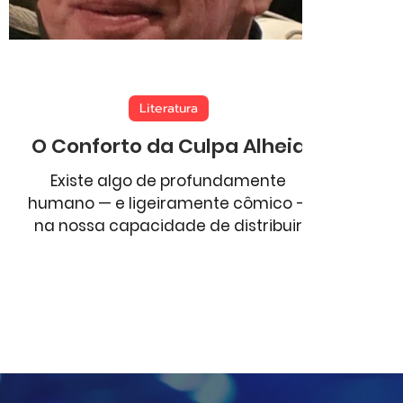
Aventura
Comportamento
Esportes
Literatura
O Conforto da Culpa Alheia
Existe algo de profundamente
humano — e ligeiramente cômico —
na nossa capacidade de distribuir
culpas com a mesma leveza com
que se espalha confete ao vento. A
culpa sempre encontra um
destinatário. E é incrível como
raramente esse destinatário atende
pelo nome que aparece no nosso
documento de identidade.