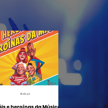
18 de jul.
óis e heroínas da Música