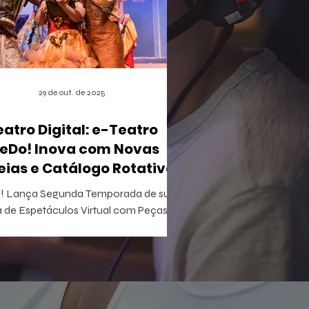
29 de out. de 2025
eatro Digital: e-Teatro
eDo! Inova com Novas
eias e Catálogo Rotativo
 Lança Segunda Temporada de sua
 de Espetáculos Virtual com Peças
ivas e Acesso Gratuito para Iniciantes
tretenimento acaba de apertar
lay em uma nova fase do e-Teatro
! , a primeira casa de espetáculos
al e gamificada do mundo. Esta nova