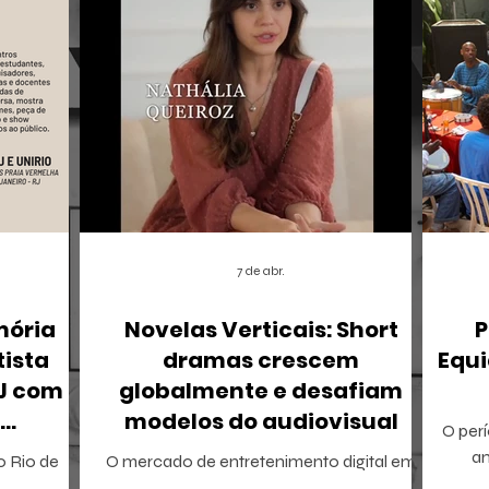
7 de abr.
mória
Novelas Verticais: Short
P
tista
dramas crescem
Equi
RJ com
globalmente e desafiam
modelos do audiovisual
O perí
r
a
 o Rio de
O mercado de entretenimento digital em
tamb
io Ricardo
2026 confirma uma tendência irreversível: