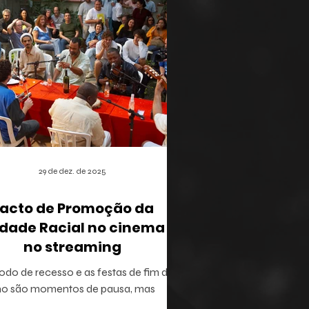
29 de dez. de 2025
acto de Promoção da
dade Racial no cinema e
no streaming
odo de recesso e as festas de fim de
no são momentos de pausa, mas
ém oferecem a brecha ideal para