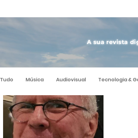
A sua revista di
Tudo
Música
Audiovisual
Tecnologia & 
Artes
Agricultura Sustentável
Streamin
Podcast
Varietà
Ciência
Humor