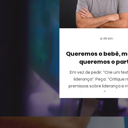
31 de jan.
Queremos o bebê, m
queremos o part
Em vez de pedir: "Crie um tex
liderança". Peça: "Critique minhas
premissas sobre liderança e 
perguntas que eu não estou c
responder".