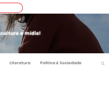
Login
nscreva-se
 cultura e mídia!
Literatura
Politica & Sociedade
vimento Sustentável
Futebol e Negócios
 Sociocultural
Direito e Sociedade