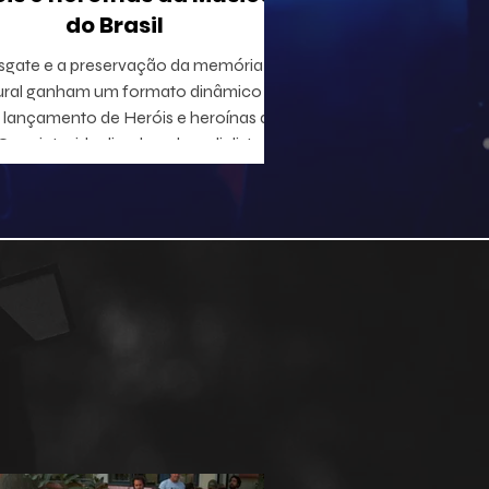
do Brasil
sgate e a preservação da memória
ural ganham um formato dinâmico
lançamento de Heróis e heroínas da
 projeto, idealizado pelo radialista e
utor Geraldo Leite — integrante do
 Rumo, nome central da Vanguarda
tana —, em parceria com o ilustrador
duardo Baptistão, propõe uma
egação interativa pela história da
música popular brasileira.