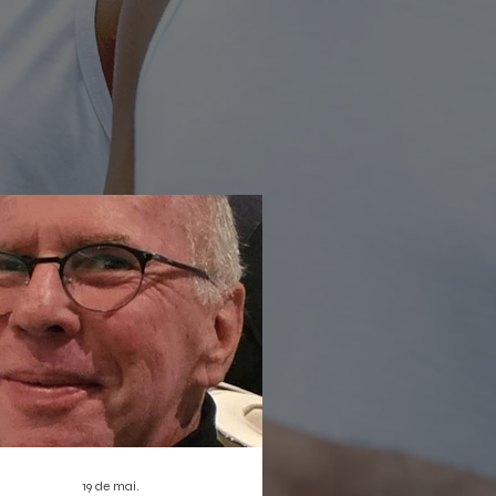
rada não só reforça a proposta de
ratização da cultura digital, como
bém estreia duas produções que
em dar o que falar: o musical infantil
leta Sem Asas e a homenagem
nortista
19 de mai.