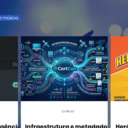
 música...
27 de jul.
igência
Infraestrutura e metadados:
Her