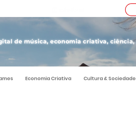
i
gital de música, economia criativa, ciência,
Games
Economia Criativa
Cultura & Sociedade
g
Teatro
Educação
Digital
Desenvol
Comunicação
Economia e Sociedade
Coluna