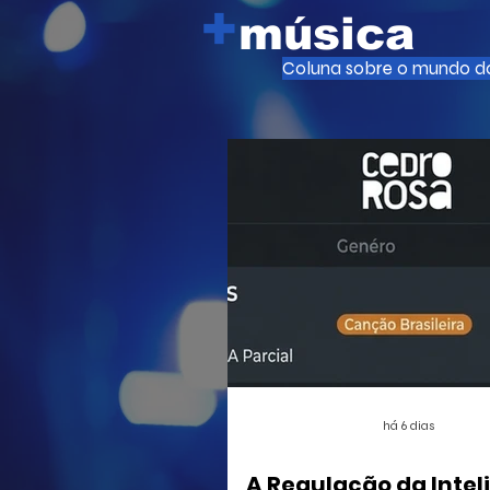
+
música
Coluna sobre o mundo da
há 6 dias
A Regulação da Intel