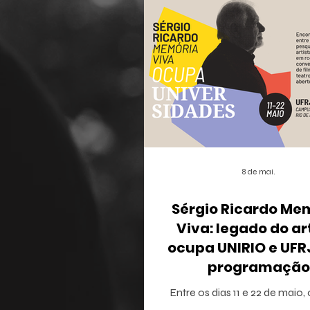
8 de mai.
Sérgio Ricardo Me
Viva: legado do ar
ocupa UNIRIO e UF
programação
multidisciplina
Entre os dias 11 e 22 de maio,
Janeiro recebe o projeto Sérg