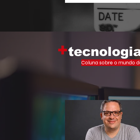
Memória Viva Ocupa Universid
iniciativa que leva o vasto ac
filosofia de um dos maiores inte
cultura brasileira para o centr
acadêmico.
+
tecnologi
Coluna sobre o mundo do