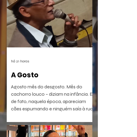
há 21 horas
A Gosto
Agosto mês do desgosto. Mês do
cachorro louco – diziam na infância. E
de fato, naquela época, apareciam
cães espumando e ninguém saía à rua.
É a raiva – diziam. Coisa que dá em
homem e em bicho. Ou dava. Muitos
têm raiva, ódio, medo. Porém não