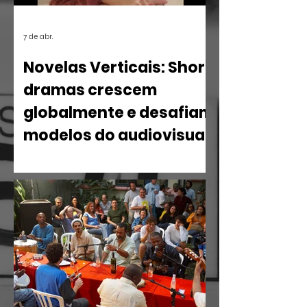
7 de abr.
Novelas Verticais: Short
dramas crescem
globalmente e desafiam
modelos do audiovisual
O mercado de entretenimento digital
em 2026 confirma uma tendência
irreversível: o espectador busca
narrativas ágeis, dramáticas e
estritamente verticais.