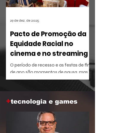
29 de dez. de 2025
Pacto de Promoção da
Equidade Racial no
cinema e no streaming
O período de recesso e as festas de fim
de ano são momentos de pausa, mas
também oferecem a brecha ideal para
aprofundar o repertório sobre temas
que dominam a agenda social e
+
corporativa.
tecnologia e games