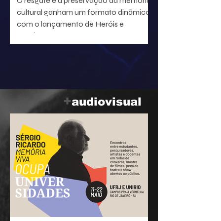
O resgate e a preservação da memória
cultural ganham um formato dinâmico
com o lançamento de Heróis e
heroínas da MPB. O projeto, idealizado
pelo radialista e produtor Geraldo Leite
— integrante do grupo Rumo, nome
central da Vanguarda Paulistana —, em
parceria com o ilustrador Eduardo
Baptistão, propõe uma navegação
+
audiovisual
interativa pela história da música
popular brasileira.