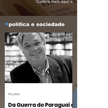
Brasileiro de Altos Estudos (CBAE /
Confira mais aqui >
UFRJ), das 15:30 às 18;00. Os links
estarão disponíveis em breve aqui e nas
redes.
+
política e sociedade
há 3 dias
Da Guerra do Paraguai a