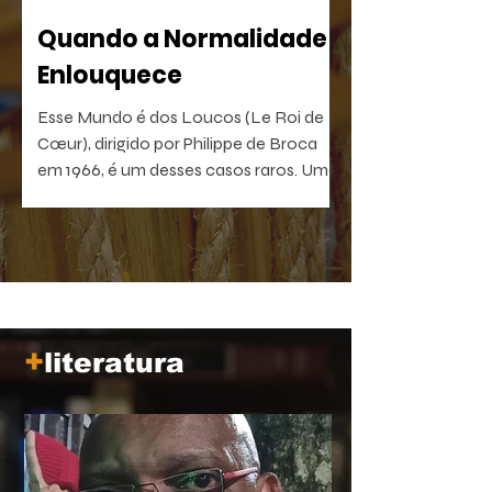
Quando a Normalidade
Enlouquece
Esse Mundo é dos Loucos (Le Roi de
Cœur), dirigido por Philippe de Broca
em 1966, é um desses casos raros. Uma
comédia antibelicista, leve na forma e
devastadora no que sugere. Um filme
que, quanto mais distante fica no
tempo, mais próximo parece de nós.
+
literatura