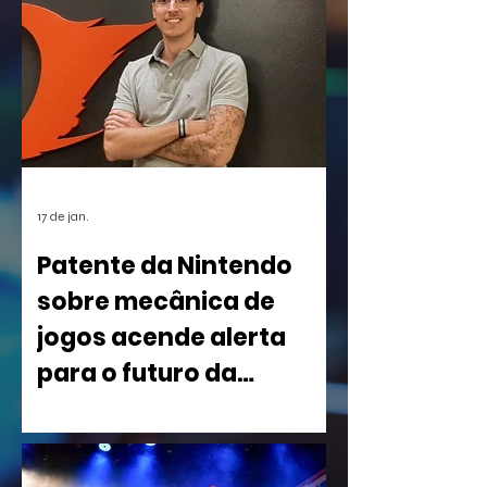
17 de jan.
Patente da Nintendo
sobre mecânica de
jogos acende alerta
para o futuro da
indústria
Uma nova patente registrada pela
Nintendo nos Estados Unidos está
causando um rebuliço no mundo dos