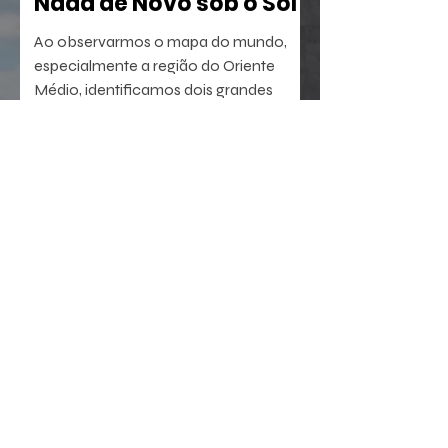
Nada de Novo sob o Sol
Ao observarmos o mapa do mundo,
especialmente a região do Oriente
Médio, identificamos dois grandes
berços da civilização. A oeste, o Egito,
com sua antiga tradição agrícola e
política. A leste, sucedem-se sumérios,
assírios, partos e persas, impérios que
dominaram a região por milênios.
23 de jul.