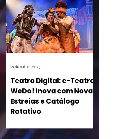
games. A empresa conseguiu o registro
de uma mecânica de invocação de
personagens secundários durante o
jogo, uma função super comum em
RPGs e jogos de ação. A medida, que
pode afetar o desenvolvimento de
centenas de futuros títulos, é vista
como um risco, especialmente para os
estúdios independentes.
29 de out. de 2025
Teatro Digital: e-Teatro
WeDo! Inova com Novas
Estreias e Catálogo
Rotativo
WeDo! Lança Segunda Temporada de
sua Casa de Espetáculos Virtual com
Peças Inclusivas e Acesso Gratuito para