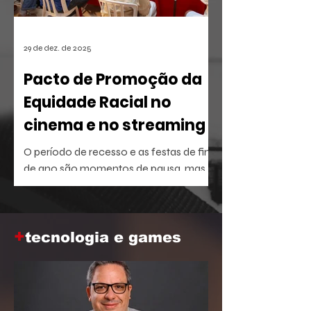
29 de dez. de 2025
Pacto de Promoção da
Equidade Racial no
cinema e no streaming
O período de recesso e as festas de fim
de ano são momentos de pausa, mas
também oferecem a brecha ideal para
aprofundar o repertório sobre temas
que dominam a agenda social e
+
corporativa.
tecnologia e games