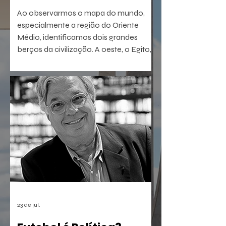
Ao observarmos o mapa do mundo,
especialmente a região do Oriente
Médio, identificamos dois grandes
berços da civilização. A oeste, o Egito,
com sua antiga tradição agrícola e
política. A leste, sucedem-se sumérios,
assírios, partos e persas, impérios que
dominaram a região por milênios.
23 de jul.