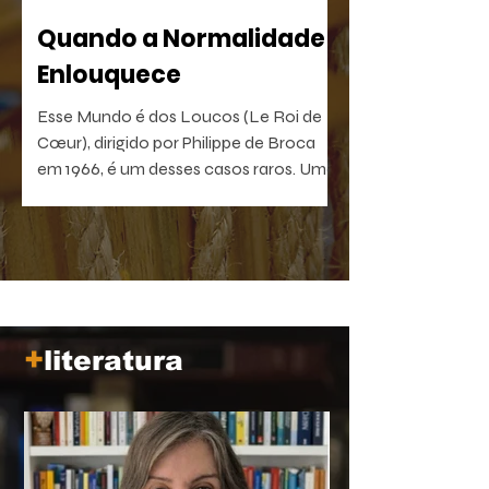
Quando a Normalidade
Enlouquece
Esse Mundo é dos Loucos (Le Roi de
Cœur), dirigido por Philippe de Broca
em 1966, é um desses casos raros. Uma
comédia antibelicista, leve na forma e
devastadora no que sugere. Um filme
que, quanto mais distante fica no
tempo, mais próximo parece de nós.
+
literatura