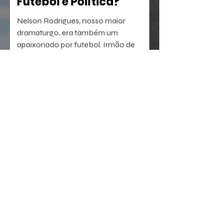
Futebol é Política?
Nelson Rodrigues, nosso maior
dramaturgo, era também um
apaixonado por futebol. Irmão de
Mário Filho, jornalista que deu nome ao
Maracanã, escrevia uma célebre
coluna em O Globo.
16 de jul.