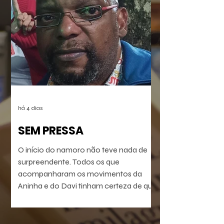
há 4 dias
SEM PRESSA
O início do namoro não teve nada de
surpreendente. Todos os que
acompanharam os movimentos da
Aninha e do Davi tinham certeza de que
o match ia acabar acontecendo. Só
não se sabia a forma como o processo
ia terminar. Ambos eram confusos. Ela