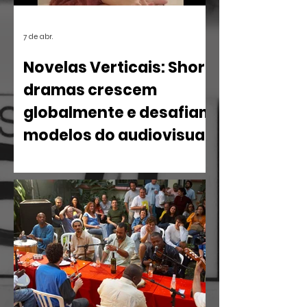
7 de abr.
Novelas Verticais: Short
dramas crescem
globalmente e desafiam
modelos do audiovisual
O mercado de entretenimento digital
em 2026 confirma uma tendência
irreversível: o espectador busca
narrativas ágeis, dramáticas e
estritamente verticais.