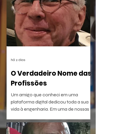
combinado à censura das vítimas e ao
apagamento das provas, deixou uma
lacuna preenchida pelo rancor. O
sentimento reverbera por anos até ser
posto à prova com a execução de um
plano vingativo, movido pela espera de
uma reparação nunca feita.
há 2 dias
O Verdadeiro Nome das
Profissões
Um amigo que conheci em uma
plataforma digital dedicou toda a sua
vida à engenharia. Em uma de nossas
conversas, escreveu uma frase que não
consegui esquecer: — Passei a vida
construindo pontes.