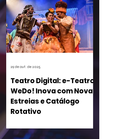
games. A empresa conseguiu o registro
de uma mecânica de invocação de
personagens secundários durante o
jogo, uma função super comum em
RPGs e jogos de ação. A medida, que
pode afetar o desenvolvimento de
centenas de futuros títulos, é vista
como um risco, especialmente para os
estúdios independentes.
29 de out. de 2025
Teatro Digital: e-Teatro
WeDo! Inova com Novas
Estreias e Catálogo
Rotativo
WeDo! Lança Segunda Temporada de
sua Casa de Espetáculos Virtual com
Peças Inclusivas e Acesso Gratuito para