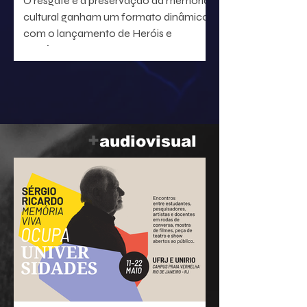
O resgate e a preservação da memória
cultural ganham um formato dinâmico
com o lançamento de Heróis e
heroínas da MPB. O projeto, idealizado
pelo radialista e produtor Geraldo Leite
— integrante do grupo Rumo, nome
central da Vanguarda Paulistana —, em
parceria com o ilustrador Eduardo
Baptistão, propõe uma navegação
+
audiovisual
interativa pela história da música
popular brasileira.