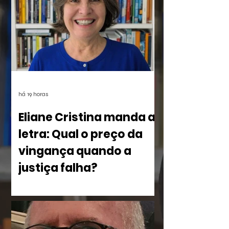
há 19 horas
Eliane Cristina manda a
letra: Qual o preço da
vingança quando a
justiça falha?
No livro Olho por Olho: ecos do
imperdoável, Eliane Cristina, mostra
como a violência silencia uma família à
beira do Rio dos Sinos. O crime,