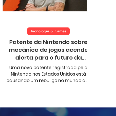
Aventura
Comportamento
Esportes
Tecnologia & Games
Patente da Nintendo sobre
mecânica de jogos acende
alerta para o futuro da
indústria
Uma nova patente registrada pela
Nintendo nos Estados Unidos está
causando um rebuliço no mundo dos
games. A empresa conseguiu o
registro de uma mecânica de
invocação de personagens
secundários durante o jogo, uma
função super comum em RPGs e