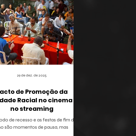
29 de dez. de 2025
acto de Promoção da
dade Racial no cinema e
no streaming
odo de recesso e as festas de fim de
no são momentos de pausa, mas
ém oferecem a brecha ideal para