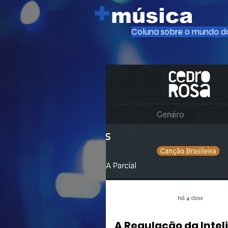
+
jogos de ação. A medida, que pode
música
afetar o desenvolvimento de
centenas de futuros títulos, é vista
Coluna sobre o mundo da
como um risco, especialmente para
os estúdios independentes.
há 4 dias
A Regulação da Intel