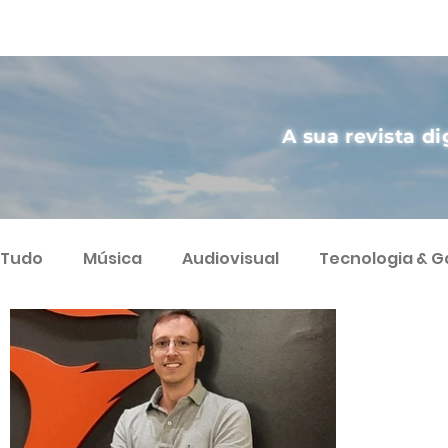
A sua revista di
Tudo
Música
Audiovisual
Tecnologia & 
Artes
Agricultura Sustentável
Streamin
Podcast
Varietà
Ciência
Humor