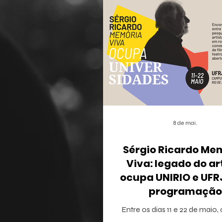
8 de mai.
Sérgio Ricardo Me
Viva: legado do ar
ocupa UNIRIO e UF
programação
multidisciplina
Entre os dias 11 e 22 de maio,
Janeiro recebe o projeto Sérg