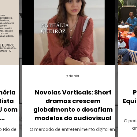
7 de abr.
mória
Novelas Verticais: Short
P
tista
dramas crescem
Equi
RJ com
globalmente e desafiam
modelos do audiovisual
O perí
r
a
 o Rio de
O mercado de entretenimento digital em
tamb
io Ricardo
2026 confirma uma tendência irreversível: