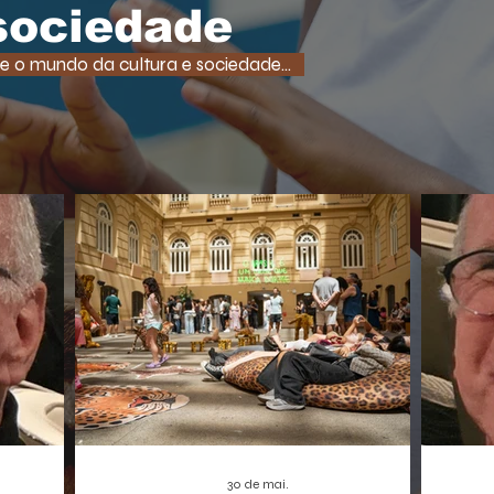
tempo
uma função super comum em RPGs e
 sociedade
democ
jogos de ação. A medida, que pode afetar o
tam
desenvolvimento de centenas de futuros
e o mundo da cultura e sociedade...
promet
títulos, é vista como um risco,
A Borbo
especialmente para os estúdios
independentes.
30 de mai.