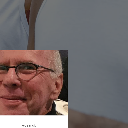
rada não só reforça a proposta de
ratização da cultura digital, como
bém estreia duas produções que
em dar o que falar: o musical infantil
leta Sem Asas e a homenagem
nortista
19 de mai.