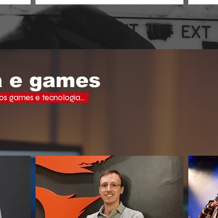
aprof
ades, uma
o espectador busca narrativas ágeis,
domi
ervo e a
dramáticas e estritamente verticais.
lectuais da
o do debate
a e games
s games e tecnologia...