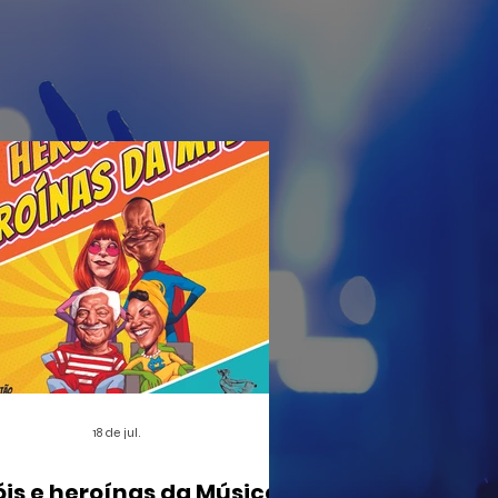
18 de jul.
óis e heroínas da Música