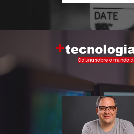
Memória Viva Ocupa Universid
iniciativa que leva o vasto ac
filosofia de um dos maiores inte
cultura brasileira para o centr
acadêmico.
+
tecnologi
Coluna sobre o mundo do