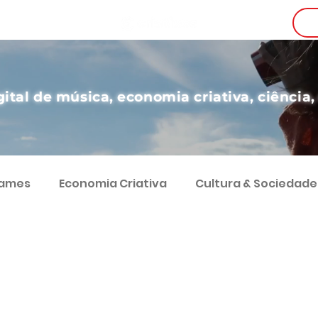
i
gital de música, economia criativa, ciência,
Games
Economia Criativa
Cultura & Sociedade
g
Teatro
Educação
Digital
Desenvol
Comunicação
Economia e Sociedade
Coluna