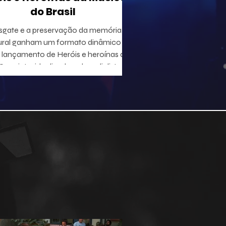
do Brasil
sgate e a preservação da memória
ural ganham um formato dinâmico
lançamento de Heróis e heroínas da
 projeto, idealizado pelo radialista e
utor Geraldo Leite — integrante do
 Rumo, nome central da Vanguarda
tana —, em parceria com o ilustrador
duardo Baptistão, propõe uma
egação interativa pela história da
música popular brasileira.