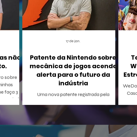
17 de jan.
as não
Patente da Nintendo sobre
T
o.
mecânica de jogos acende
W
alerta para o futuro da
Estr
to sobre
indústria
WeDo!
me faça 3
Casa
Uma nova patente registrada pela
onseguindo
Inclus
Nintendo nos Estados Unidos está
A WeDo! En
causando um rebuliço no mundo dos
o p
games. A empresa conseguiu o registro de
WeDo
uma mecânica de invocação de
virtu
personagens secundários durante o jogo,