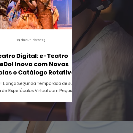
29 de out. de 2025
eatro Digital: e-Teatro
eDo! Inova com Novas
eias e Catálogo Rotativo
 Lança Segunda Temporada de sua
 de Espetáculos Virtual com Peças
ivas e Acesso Gratuito para Iniciantes
tretenimento acaba de apertar
lay em uma nova fase do e-Teatro
! , a primeira casa de espetáculos
al e gamificada do mundo. Esta nova