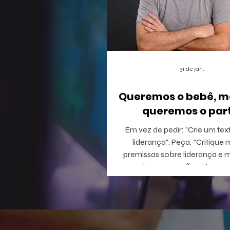
31 de jan.
Queremos o bebê, m
queremos o part
Em vez de pedir: "Crie um tex
liderança". Peça: "Critique minhas
premissas sobre liderança e 
perguntas que eu não estou c
responder".