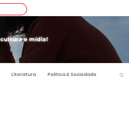
Login
nscreva-se
 cultura e mídia!
Literatura
Politica & Sociedade
vimento Sustentável
Futebol e Negócios
 Sociocultural
Direito e Sociedade