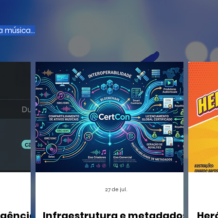
 música...
27 de jul.
igência
Infraestrutura e metadados:
Her