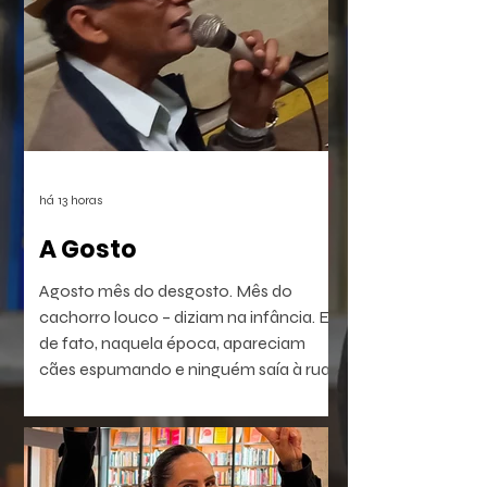
há 13 horas
A Gosto
Agosto mês do desgosto. Mês do
cachorro louco – diziam na infância. E
de fato, naquela época, apareciam
cães espumando e ninguém saía à rua.
É a raiva – diziam. Coisa que dá em
homem e em bicho. Ou dava. Muitos
têm raiva, ódio, medo. Porém não
dependem do mês em curso.