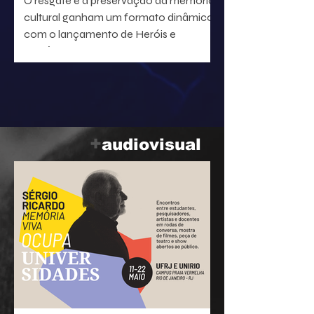
O resgate e a preservação da memória
cultural ganham um formato dinâmico
com o lançamento de Heróis e
heroínas da MPB. O projeto, idealizado
pelo radialista e produtor Geraldo Leite
— integrante do grupo Rumo, nome
central da Vanguarda Paulistana —, em
parceria com o ilustrador Eduardo
Baptistão, propõe uma navegação
+
audiovisual
interativa pela história da música
popular brasileira.