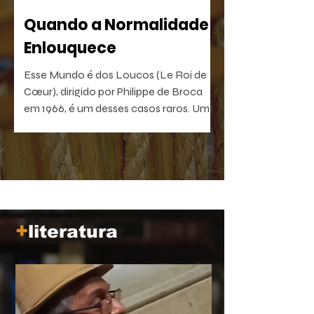
Quando a Normalidade
Enlouquece
Esse Mundo é dos Loucos (Le Roi de
Cœur), dirigido por Philippe de Broca
em 1966, é um desses casos raros. Uma
comédia antibelicista, leve na forma e
devastadora no que sugere. Um filme
que, quanto mais distante fica no
tempo, mais próximo parece de nós.
+
literatura