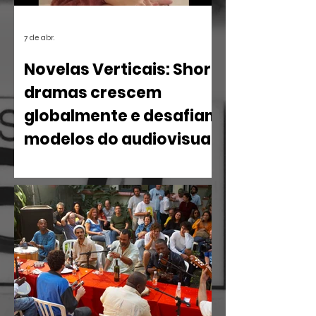
7 de abr.
Novelas Verticais: Short
dramas crescem
globalmente e desafiam
modelos do audiovisual
O mercado de entretenimento digital
em 2026 confirma uma tendência
irreversível: o espectador busca
narrativas ágeis, dramáticas e
estritamente verticais.