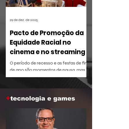
29 de dez. de 2025
Pacto de Promoção da
Equidade Racial no
cinema e no streaming
O período de recesso e as festas de fim
de ano são momentos de pausa, mas
também oferecem a brecha ideal para
aprofundar o repertório sobre temas
que dominam a agenda social e
+
corporativa.
tecnologia e games