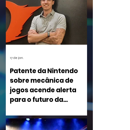
17 de jan.
Patente da Nintendo
sobre mecânica de
jogos acende alerta
para o futuro da
indústria
Uma nova patente registrada pela
Nintendo nos Estados Unidos está
causando um rebuliço no mundo dos