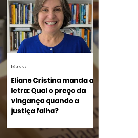
UFRJ), das 15:30 às 18;00. Os links
estarão disponíveis em breve aqui e nas
redes.
há 4 dias
Eliane Cristina manda a
letra: Qual o preço da
vingança quando a
justiça falha?
No livro Olho por Olho: ecos do
imperdoável, Eliane Cristina, mostra
como a violência silencia uma família à