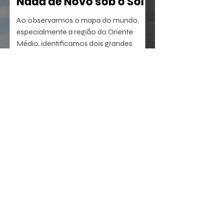
Nada de Novo sob o Sol
Ao observarmos o mapa do mundo,
especialmente a região do Oriente
Médio, identificamos dois grandes
berços da civilização. A oeste, o Egito,
com sua antiga tradição agrícola e
política. A leste, sucedem-se sumérios,
assírios, partos e persas, impérios que
dominaram a região por milênios.
23 de jul.