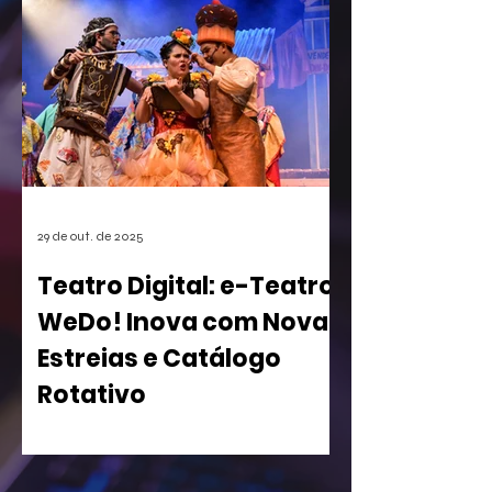
games. A empresa conseguiu o registro
de uma mecânica de invocação de
personagens secundários durante o
jogo, uma função super comum em
RPGs e jogos de ação. A medida, que
pode afetar o desenvolvimento de
centenas de futuros títulos, é vista
como um risco, especialmente para os
estúdios independentes.
29 de out. de 2025
Teatro Digital: e-Teatro
WeDo! Inova com Novas
Estreias e Catálogo
Rotativo
WeDo! Lança Segunda Temporada de
sua Casa de Espetáculos Virtual com
Peças Inclusivas e Acesso Gratuito para