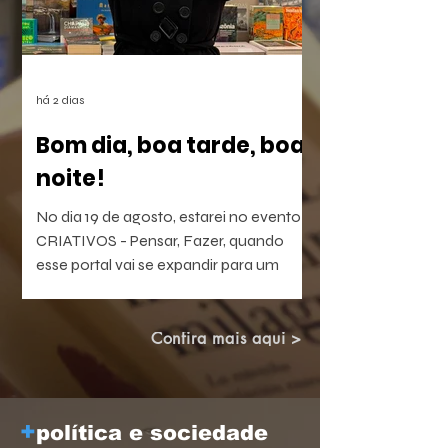
há 2 dias
Bom dia, boa tarde, boa
noite!
No dia 19 de agosto, estarei no evento
CRIATIVOS - Pensar, Fazer, quando
esse portal vai se expandir para um
laboratório vivo de ideias e realizações.
O evento será híbrido, no Colégio
Brasileiro de Altos Estudos (CBAE /
Confira mais aqui >
UFRJ), das 15:30 às 18;00. Os links
estarão disponíveis em breve aqui e nas
redes.
+
política e sociedade