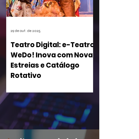
pode afetar o desenvolvimento de
centenas de futuros títulos, é vista
como um risco, especialmente para os
estúdios independentes.
29 de out. de 2025
Teatro Digital: e-Teatro
WeDo! Inova com Novas
Estreias e Catálogo
Rotativo
WeDo! Lança Segunda Temporada de
sua Casa de Espetáculos Virtual com
Peças Inclusivas e Acesso Gratuito para
Iniciantes A WeDo! Entretenimento
acaba de apertar o play em uma nova
fase do e-Teatro WeDo! , a primeira
casa de espetáculos virtual e