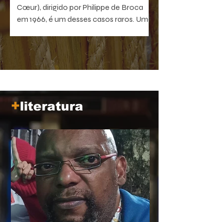
Cœur), dirigido por Philippe de Broca
em 1966, é um desses casos raros. Uma
comédia antibelicista, leve na forma e
devastadora no que sugere. Um filme
que, quanto mais distante fica no
tempo, mais próximo parece de nós.
+
literatura