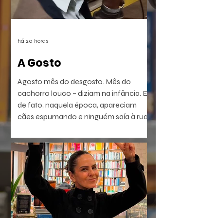
há 20 horas
A Gosto
Agosto mês do desgosto. Mês do
cachorro louco – diziam na infância. E
de fato, naquela época, apareciam
cães espumando e ninguém saía à rua.
É a raiva – diziam. Coisa que dá em
homem e em bicho. Ou dava. Muitos
têm raiva, ódio, medo. Porém não
dependem do mês em curso.