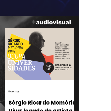
— integrante do grupo Rumo, nome
central da Vanguarda Paulistana —, em
parceria com o ilustrador Eduardo
Baptistão, propõe uma navegação
+
audiovisual
interativa pela história da música
popular brasileira.
8 de mai.
Sérgio Ricardo Memória
Viva: legado do artista