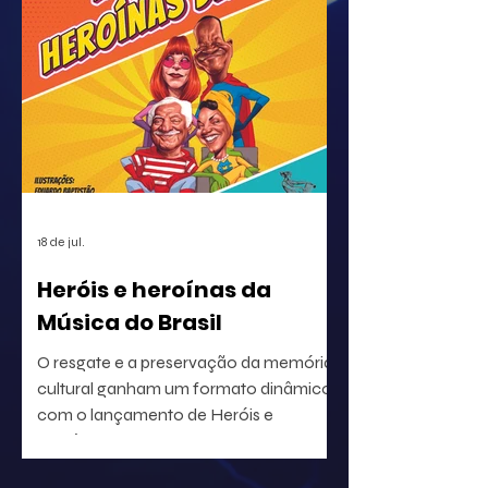
um desafio central de tecnologia e
dados. Com a aceleração da produção
e a distribuição em escala global, a
identificação precisa de ativos musicais
tornou-se a premissa básica para a
correta circulação de rendimentos e
para a segurança jurídica de quem
utiliza o repertório.
18 de jul.
Heróis e heroínas da
Música do Brasil
O resgate e a preservação da memória
cultural ganham um formato dinâmico
com o lançamento de Heróis e
heroínas da MPB. O projeto, idealizado
pelo radialista e produtor Geraldo Leite