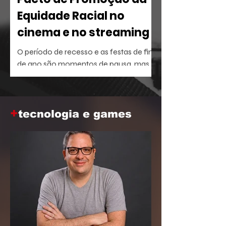
Equidade Racial no
cinema e no streaming
O período de recesso e as festas de fim
de ano são momentos de pausa, mas
também oferecem a brecha ideal para
aprofundar o repertório sobre temas
que dominam a agenda social e
+
corporativa.
tecnologia e games