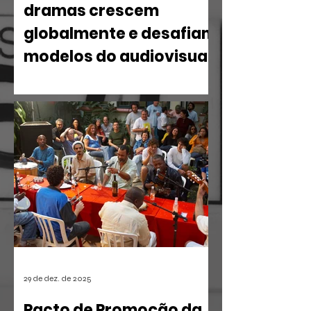
dramas crescem
globalmente e desafiam
modelos do audiovisual
O mercado de entretenimento digital
em 2026 confirma uma tendência
irreversível: o espectador busca
narrativas ágeis, dramáticas e
estritamente verticais.
29 de dez. de 2025
Pacto de Promoção da