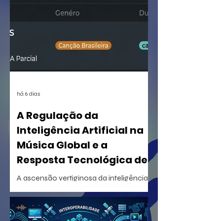
há 6 dias
A Regulação da
Inteligência Artificial na
Música Global e a
Resposta Tecnológica de
Certificação
A ascensão vertiginosa da inteligência
artificial generativa na criação musical
desencadeou uma reorganização
estrutural sem precedentes na indústria