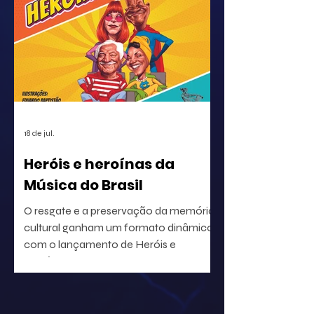
e a distribuição em escala global, a
identificação precisa de ativos musicais
tornou-se a premissa básica para a
correta circulação de rendimentos e
para a segurança jurídica de quem
utiliza o repertório.
18 de jul.
Heróis e heroínas da
Música do Brasil
O resgate e a preservação da memória
cultural ganham um formato dinâmico
com o lançamento de Heróis e
heroínas da MPB. O projeto, idealizado
pelo radialista e produtor Geraldo Leite
— integrante do grupo Rumo, nome
central da Vanguarda Paulistana —, em