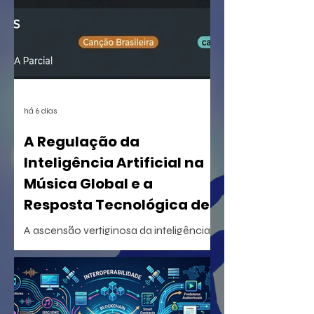
há 6 dias
A Regulação da
Inteligência Artificial na
Música Global e a
Resposta Tecnológica de
Certificação
A ascensão vertiginosa da inteligência
artificial generativa na criação musical
desencadeou uma reorganização
estrutural sem precedentes na indústria
fonográfica mundial. Em um