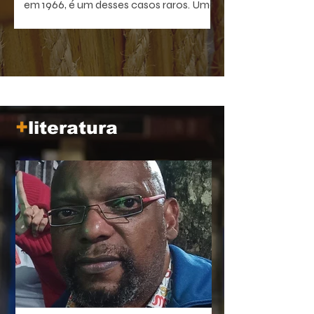
em 1966, é um desses casos raros. Uma
comédia antibelicista, leve na forma e
devastadora no que sugere. Um filme
que, quanto mais distante fica no
tempo, mais próximo parece de nós.
+
literatura