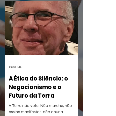
de democratização da cultura digital,
como também estreia duas produções
que prometem dar o que falar: o
musical infantil A Borboleta Sem Asas e
a homenagem nortista
23 de jun.
A Ética do Silêncio: o
Negacionismo e o
Futuro da Terra
A Terra não vota. Não marcha, não
assina manifestos, não ocupa