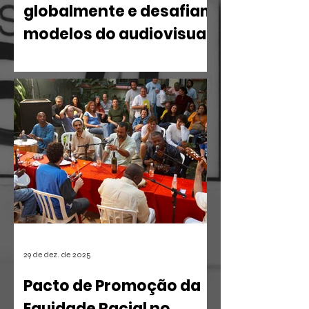
globalmente e desafiam
modelos do audiovisual
O mercado de entretenimento digital
em 2026 confirma uma tendência
irreversível: o espectador busca
narrativas ágeis, dramáticas e
estritamente verticais.
29 de dez. de 2025
Pacto de Promoção da
Equidade Racial no