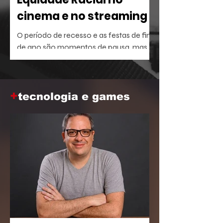
cinema e no streaming
O período de recesso e as festas de fim
de ano são momentos de pausa, mas
também oferecem a brecha ideal para
aprofundar o repertório sobre temas
que dominam a agenda social e
+
corporativa.
tecnologia e games