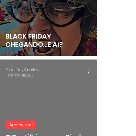
BLACK FRIDAY
CHEGANDO...E Aí?
Redação / Criativos!
11 de nov. de 2021
 video
Audiovisual