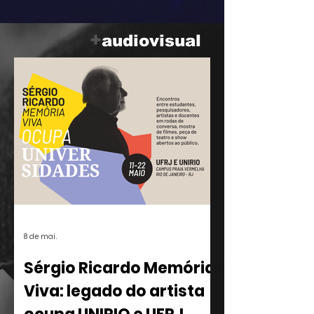
parceria com o ilustrador Eduardo
Baptistão, propõe uma navegação
+
audiovisual
interativa pela história da música
popular brasileira.
8 de mai.
Sérgio Ricardo Memória
Viva: legado do artista