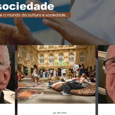
tempo
uma função super comum em RPGs e
 sociedade
democ
jogos de ação. A medida, que pode afetar o
tam
desenvolvimento de centenas de futuros
e o mundo da cultura e sociedade...
promet
títulos, é vista como um risco,
A Borbo
especialmente para os estúdios
independentes.
30 de mai.