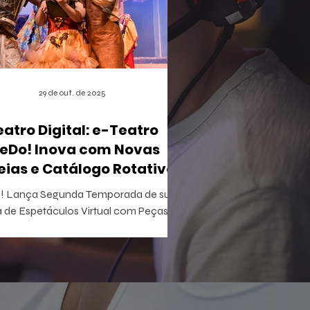
29 de out. de 2025
eatro Digital: e-Teatro
eDo! Inova com Novas
eias e Catálogo Rotativo
 Lança Segunda Temporada de sua
 de Espetáculos Virtual com Peças
ivas e Acesso Gratuito para Iniciantes
tretenimento acaba de apertar
lay em uma nova fase do e-Teatro
! , a primeira casa de espetáculos
al e gamificada do mundo. Esta nova