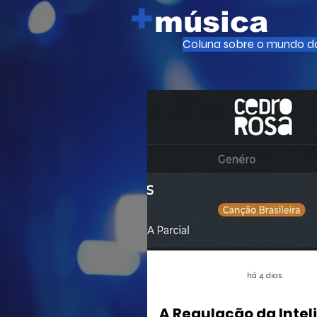
+
orquestra paraguaia H2O Sonidos de
música
La Tierra , conhecida por utilizar
instrumentos que produzem som a
Coluna sobre o mundo da
partir da água. A performance cria
uma conexão direta com o ambiente
natural e o volume das quedas
d'água do
há 4 dias
A Regulação da Intel