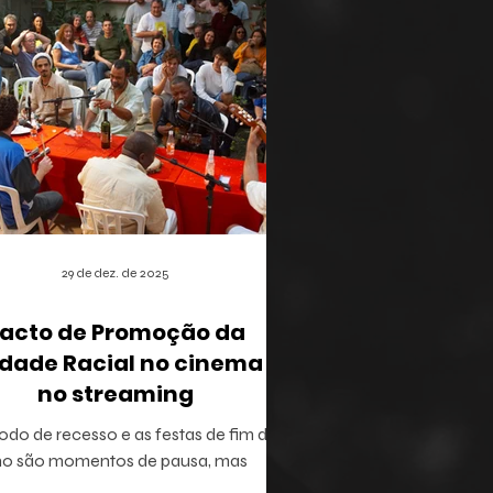
29 de dez. de 2025
acto de Promoção da
dade Racial no cinema e
no streaming
odo de recesso e as festas de fim de
no são momentos de pausa, mas
ém oferecem a brecha ideal para