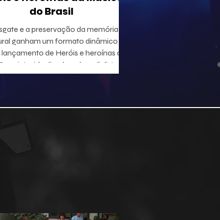
do Brasil
sgate e a preservação da memória
ural ganham um formato dinâmico
lançamento de Heróis e heroínas da
 projeto, idealizado pelo radialista e
utor Geraldo Leite — integrante do
 Rumo, nome central da Vanguarda
tana —, em parceria com o ilustrador
duardo Baptistão, propõe uma
egação interativa pela história da
música popular brasileira.