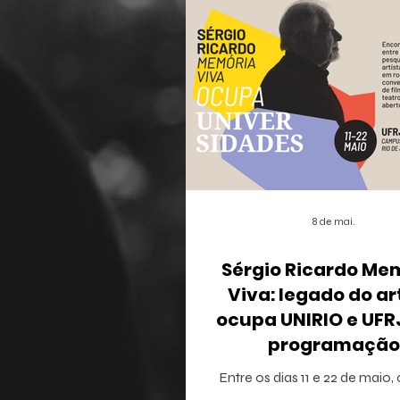
8 de mai.
Sérgio Ricardo Me
Viva: legado do ar
ocupa UNIRIO e UF
programação
multidisciplina
Entre os dias 11 e 22 de maio,
Janeiro recebe o projeto Sérg