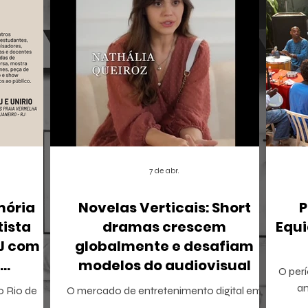
7 de abr.
mória
Novelas Verticais: Short
P
tista
dramas crescem
Equi
RJ com
globalmente e desafiam
modelos do audiovisual
O perí
r
a
 o Rio de
O mercado de entretenimento digital em
tamb
io Ricardo
2026 confirma uma tendência irreversível: