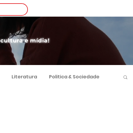
Login
nscreva-se
 cultura e mídia!
Literatura
Politica & Sociedade
vimento Sustentável
Futebol e Negócios
 Sociocultural
Direito e Sociedade