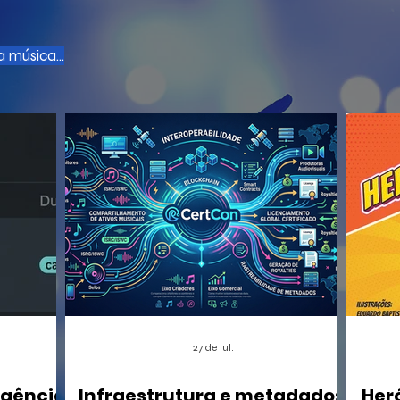
 música...
27 de jul.
igência
Infraestrutura e metadados:
Her