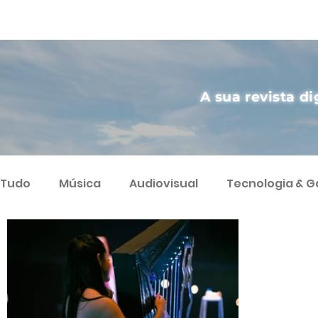
A sua revista di
Tudo
Música
Audiovisual
Tecnologia & 
Artes
Agricultura Sustentável
Streamin
Podcast
Varietà
Ciência
Humor