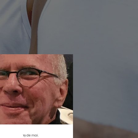
rada não só reforça a proposta de
ratização da cultura digital, como
bém estreia duas produções que
em dar o que falar: o musical infantil
leta Sem Asas e a homenagem
nortista
19 de mai.