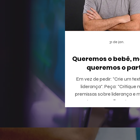
31 de jan.
Queremos o bebê, m
queremos o part
Em vez de pedir: "Crie um tex
liderança". Peça: "Critique minhas
premissas sobre liderança e 
perguntas que eu não estou c
responder".