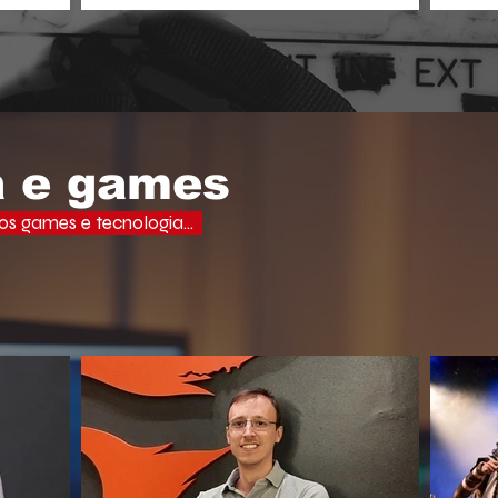
aprof
ades, uma
o espectador busca narrativas ágeis,
domi
ervo e a
dramáticas e estritamente verticais.
lectuais da
o do debate
a e games
s games e tecnologia...