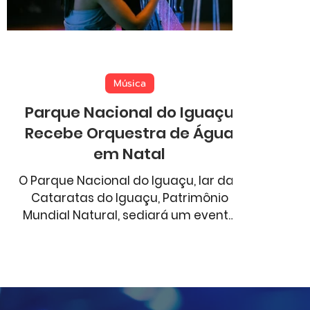
Aventura
Comportamento
Esportes
Música
Parque Nacional do Iguaçu
Recebe Orquestra de Água
em Natal
O Parque Nacional do Iguaçu, lar das
Cataratas do Iguaçu, Patrimônio
Mundial Natural, sediará um evento
de Natal que une música e água: o
Cataratas de Natal — O Canto das
Águas . O projeto, da
Urbia+Cataratas, ocorrerá entre 4 e 7
de dezembro . A principal atração é a