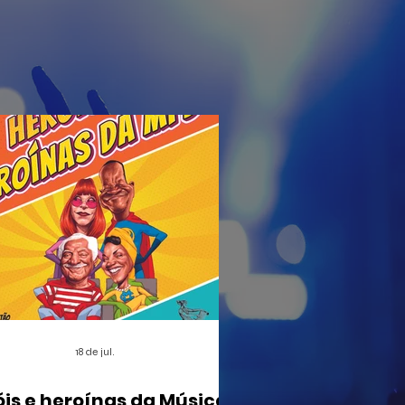
18 de jul.
óis e heroínas da Música