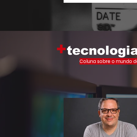
Memória Viva Ocupa Universid
iniciativa que leva o vasto ac
filosofia de um dos maiores inte
cultura brasileira para o centr
acadêmico.
+
tecnologi
Coluna sobre o mundo do