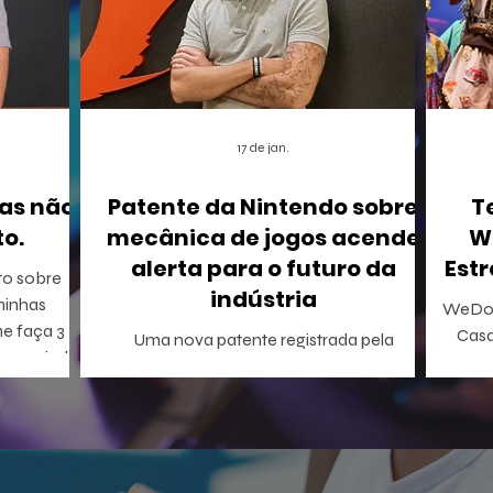
17 de jan.
as não
Patente da Nintendo sobre
T
o.
mecânica de jogos acende
W
alerta para o futuro da
Estr
to sobre
indústria
WeDo!
me faça 3
Casa
Uma nova patente registrada pela
onseguindo
Inclus
Nintendo nos Estados Unidos está
A WeDo! En
causando um rebuliço no mundo dos
o p
games. A empresa conseguiu o registro de
WeDo
uma mecânica de invocação de
virtu
personagens secundários durante o jogo,