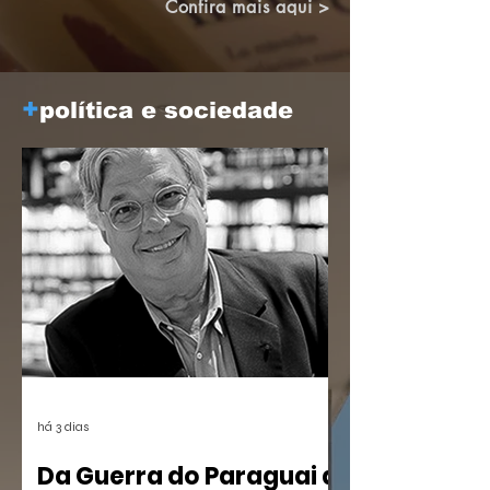
Brasileiro de Altos Estudos (CBAE /
Confira mais aqui >
UFRJ), das 15:30 às 18;00. Os links
estarão disponíveis em breve aqui e nas
redes.
+
política e sociedade
há 3 dias
Da Guerra do Paraguai a