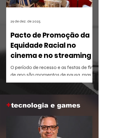
29 de dez. de 2025
Pacto de Promoção da
Equidade Racial no
cinema e no streaming
O período de recesso e as festas de fim
de ano são momentos de pausa, mas
também oferecem a brecha ideal para
aprofundar o repertório sobre temas
que dominam a agenda social e
+
corporativa.
tecnologia e games