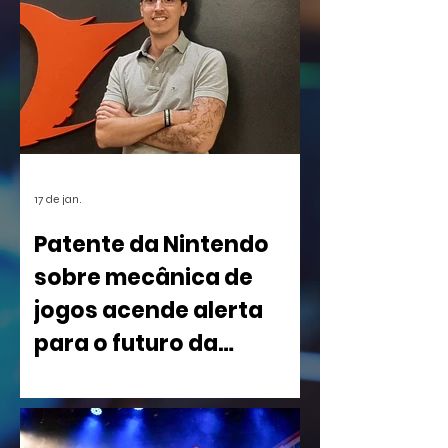
17 de jan.
Patente da Nintendo
sobre mecânica de
jogos acende alerta
para o futuro da
indústria
Uma nova patente registrada pela
Nintendo nos Estados Unidos está
causando um rebuliço no mundo dos