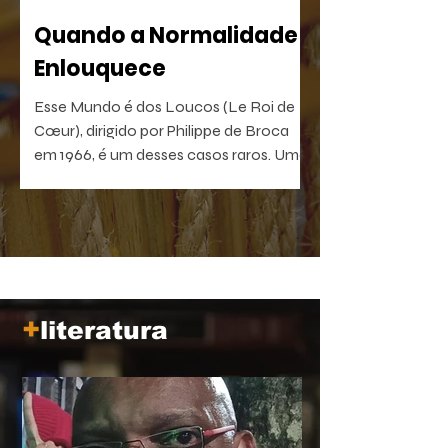
Quando a Normalidade
Enlouquece
Esse Mundo é dos Loucos (Le Roi de
Cœur), dirigido por Philippe de Broca
em 1966, é um desses casos raros. Uma
comédia antibelicista, leve na forma e
devastadora no que sugere. Um filme
que, quanto mais distante fica no
tempo, mais próximo parece de nós.
+
literatura