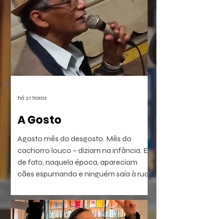
há 21 horas
A Gosto
Agosto mês do desgosto. Mês do
cachorro louco – diziam na infância. E
de fato, naquela época, apareciam
cães espumando e ninguém saía à rua.
É a raiva – diziam. Coisa que dá em
homem e em bicho. Ou dava. Muitos
têm raiva, ódio, medo. Porém não