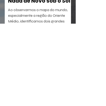
Nada de Novo sob o Sol
Ao observarmos o mapa do mundo,
especialmente a região do Oriente
Médio, identificamos dois grandes
berços da civilização. A oeste, o Egito,
com sua antiga tradição agrícola e
política. A leste, sucedem-se sumérios,
assírios, partos e persas, impérios que
dominaram a região por milênios.
23 de jul.