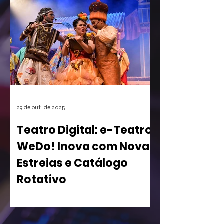
games. A empresa conseguiu o registro
de uma mecânica de invocação de
personagens secundários durante o
jogo, uma função super comum em
RPGs e jogos de ação. A medida, que
pode afetar o desenvolvimento de
centenas de futuros títulos, é vista
como um risco, especialmente para os
estúdios independentes.
29 de out. de 2025
Teatro Digital: e-Teatro
WeDo! Inova com Novas
Estreias e Catálogo
Rotativo
WeDo! Lança Segunda Temporada de
sua Casa de Espetáculos Virtual com
Peças Inclusivas e Acesso Gratuito para