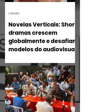
7 de abr.
Novelas Verticais: Short
dramas crescem
globalmente e desafiam
modelos do audiovisual
O mercado de entretenimento digital
em 2026 confirma uma tendência
irreversível: o espectador busca
narrativas ágeis, dramáticas e
estritamente verticais.