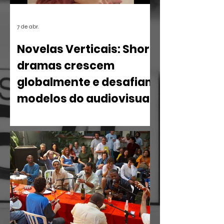
7 de abr.
Novelas Verticais: Short
dramas crescem
globalmente e desafiam
modelos do audiovisual
O mercado de entretenimento digital
em 2026 confirma uma tendência
irreversível: o espectador busca
narrativas ágeis, dramáticas e
estritamente verticais.