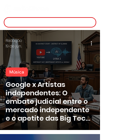
inscreva-se
Redação
19 de jun.
Música
Google x Artistas
independentes: O
embate judicial entre o
mercado independente
e o apetite das Big Techs
por dados