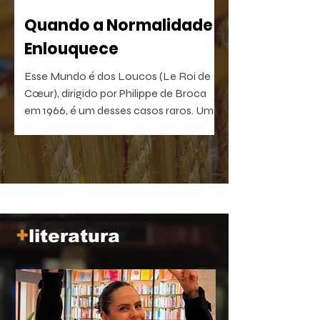
Quando a Normalidade
Enlouquece
Esse Mundo é dos Loucos (Le Roi de
Cœur), dirigido por Philippe de Broca
em 1966, é um desses casos raros. Uma
comédia antibelicista, leve na forma e
devastadora no que sugere. Um filme
que, quanto mais distante fica no
tempo, mais próximo parece de nós.
+
literatura