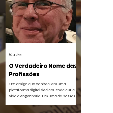
beira do Rio dos Sinos. O crime,
combinado à censura das vítimas e ao
apagamento das provas, deixou uma
lacuna preenchida pelo rancor. O
sentimento reverbera por anos até ser
posto à prova com a execução de um
plano vingativo, movido pela espera de
uma reparação nunca feita.
há 4 dias
O Verdadeiro Nome das
Profissões
Um amigo que conheci em uma
plataforma digital dedicou toda a sua
vida à engenharia. Em uma de nossas
conversas, escreveu uma frase que não
consegui esquecer: — Passei a vida