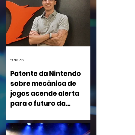
17 de jan.
Patente da Nintendo
sobre mecânica de
jogos acende alerta
para o futuro da
indústria
Uma nova patente registrada pela
Nintendo nos Estados Unidos está
causando um rebuliço no mundo dos