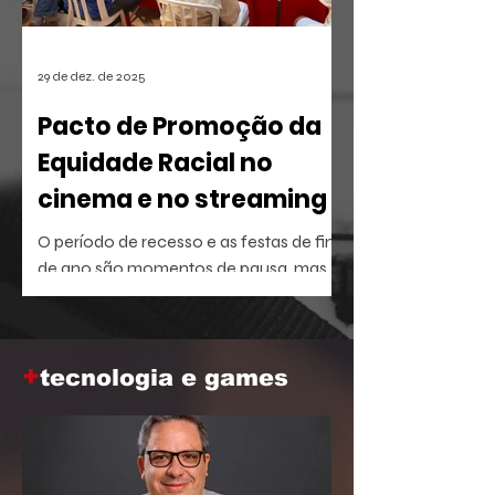
29 de dez. de 2025
Pacto de Promoção da
Equidade Racial no
cinema e no streaming
O período de recesso e as festas de fim
de ano são momentos de pausa, mas
também oferecem a brecha ideal para
aprofundar o repertório sobre temas
que dominam a agenda social e
+
corporativa.
tecnologia e games