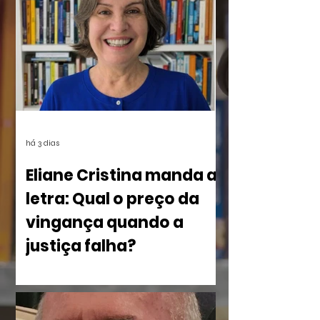
estarão disponíveis em breve aqui e nas
redes.
há 3 dias
Eliane Cristina manda a
letra: Qual o preço da
vingança quando a
justiça falha?
No livro Olho por Olho: ecos do
imperdoável, Eliane Cristina, mostra
como a violência silencia uma família à