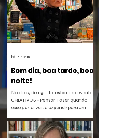
há 14 horas
Bom dia, boa tarde, boa
noite!
No dia 19 de agosto, estarei no evento
CRIATIVOS - Pensar, Fazer, quando
esse portal vai se expandir para um
laboratório vivo de ideias e realizações.
O evento será híbrido, no Colégio
Brasileiro de Altos Estudos (CBAE /
UFRJ), das 15:30 às 18;00. Os links