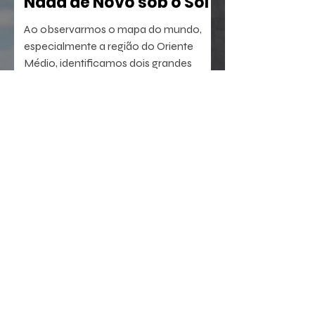
Nada de Novo sob o Sol
Ao observarmos o mapa do mundo,
especialmente a região do Oriente
Médio, identificamos dois grandes
berços da civilização. A oeste, o Egito,
com sua antiga tradição agrícola e
política. A leste, sucedem-se sumérios,
assírios, partos e persas, impérios que
dominaram a região por milênios.
23 de jul.