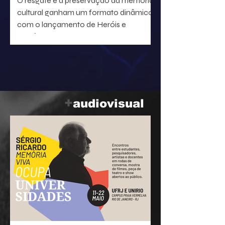
O resgate e a preservação da memória
cultural ganham um formato dinâmico
com o lançamento de Heróis e
heroínas da MPB. O projeto, idealizado
pelo radialista e produtor Geraldo Leite
— integrante do grupo Rumo, nome
central da Vanguarda Paulistana —, em
parceria com o ilustrador Eduardo
Baptistão, propõe uma navegação
+
audiovisual
interativa pela história da música
popular brasileira.