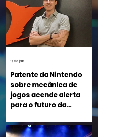
17 de jan.
Patente da Nintendo
sobre mecânica de
jogos acende alerta
para o futuro da
indústria
Uma nova patente registrada pela
Nintendo nos Estados Unidos está
causando um rebuliço no mundo dos