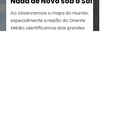
Nada de Novo sob o Sol
Ao observarmos o mapa do mundo,
especialmente a região do Oriente
Médio, identificamos dois grandes
berços da civilização. A oeste, o Egito,
com sua antiga tradição agrícola e
política. A leste, sucedem-se sumérios,
assírios, partos e persas, impérios que
dominaram a região por milênios.
23 de jul.