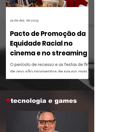
29 de dez. de 2025
Pacto de Promoção da
Equidade Racial no
cinema e no streaming
O período de recesso e as festas de fim
de ano são momentos de pausa, mas
também oferecem a brecha ideal para
aprofundar o repertório sobre temas
que dominam a agenda social e
+
corporativa.
tecnologia e games