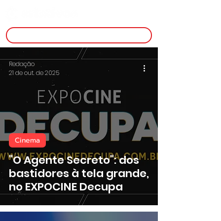
inscreva-se
Redação
21 de out. de 2025
Cinema
"O Agente Secreto": dos
bastidores à tela grande,
no EXPOCINE Decupa