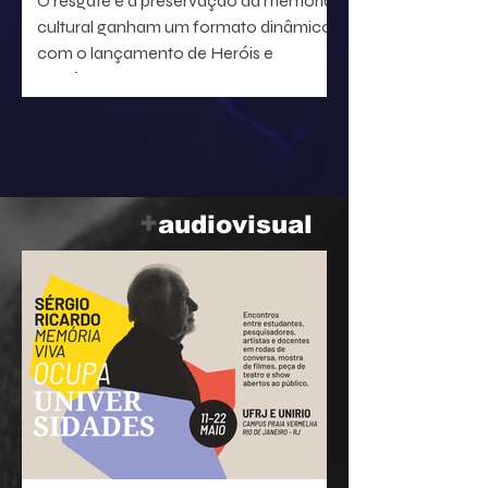
O resgate e a preservação da memória
cultural ganham um formato dinâmico
com o lançamento de Heróis e
heroínas da MPB. O projeto, idealizado
pelo radialista e produtor Geraldo Leite
— integrante do grupo Rumo, nome
central da Vanguarda Paulistana —, em
parceria com o ilustrador Eduardo
Baptistão, propõe uma navegação
+
audiovisual
interativa pela história da música
popular brasileira.