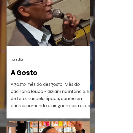
há 1 dia
A Gosto
Agosto mês do desgosto. Mês do
cachorro louco – diziam na infância. E
de fato, naquela época, apareciam
cães espumando e ninguém saía à rua.
É a raiva – diziam. Coisa que dá em
homem e em bicho. Ou dava. Muitos
têm raiva, ódio, medo. Porém não