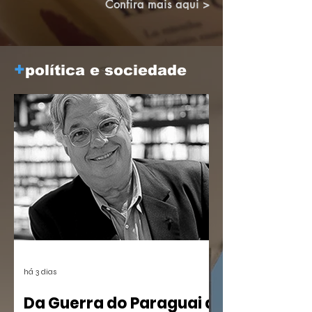
Brasileiro de Altos Estudos (CBAE /
Confira mais aqui >
UFRJ), das 15:30 às 18;00. Os links
estarão disponíveis em breve aqui e nas
redes.
+
política e sociedade
há 3 dias
Da Guerra do Paraguai a