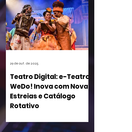
games. A empresa conseguiu o registro
de uma mecânica de invocação de
personagens secundários durante o
jogo, uma função super comum em
RPGs e jogos de ação. A medida, que
pode afetar o desenvolvimento de
centenas de futuros títulos, é vista
como um risco, especialmente para os
estúdios independentes.
29 de out. de 2025
Teatro Digital: e-Teatro
WeDo! Inova com Novas
Estreias e Catálogo
Rotativo
WeDo! Lança Segunda Temporada de
sua Casa de Espetáculos Virtual com
Peças Inclusivas e Acesso Gratuito para