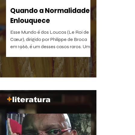
Quando a Normalidade
Enlouquece
Esse Mundo é dos Loucos (Le Roi de
Cœur), dirigido por Philippe de Broca
em 1966, é um desses casos raros. Uma
comédia antibelicista, leve na forma e
devastadora no que sugere. Um filme
que, quanto mais distante fica no
tempo, mais próximo parece de nós.
+
literatura