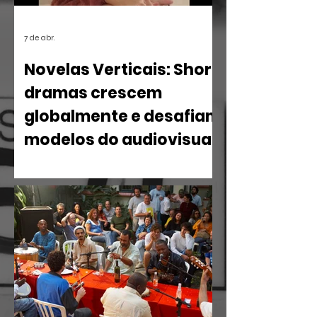
7 de abr.
Novelas Verticais: Short
dramas crescem
globalmente e desafiam
modelos do audiovisual
O mercado de entretenimento digital
em 2026 confirma uma tendência
irreversível: o espectador busca
narrativas ágeis, dramáticas e
estritamente verticais.