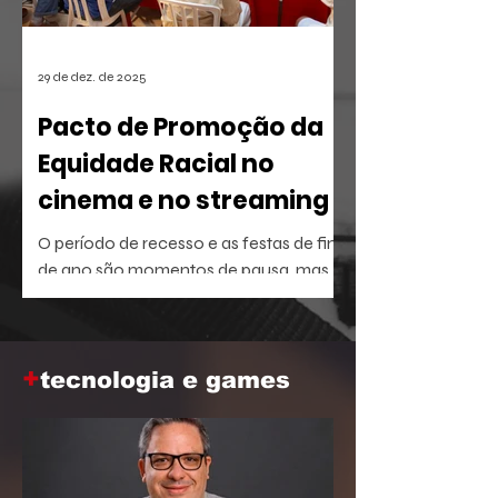
29 de dez. de 2025
Pacto de Promoção da
Equidade Racial no
cinema e no streaming
O período de recesso e as festas de fim
de ano são momentos de pausa, mas
também oferecem a brecha ideal para
aprofundar o repertório sobre temas
que dominam a agenda social e
+
corporativa.
tecnologia e games