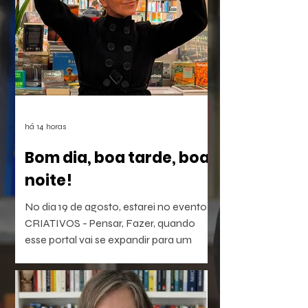
há 14 horas
Bom dia, boa tarde, boa
noite!
No dia 19 de agosto, estarei no evento
CRIATIVOS - Pensar, Fazer, quando
esse portal vai se expandir para um
laboratório vivo de ideias e realizações.
O evento será híbrido, no Colégio
Brasileiro de Altos Estudos (CBAE /
UFRJ), das 15:30 às 18;00. Os links