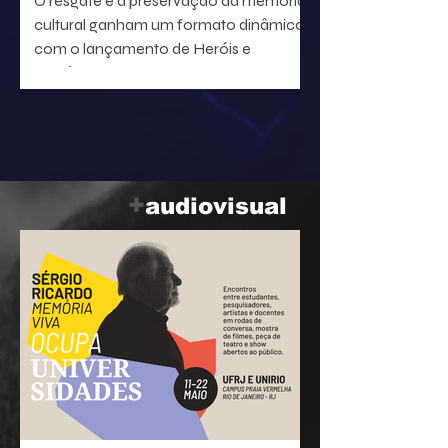
O resgate e a preservação da memória
cultural ganham um formato dinâmico
com o lançamento de Heróis e
heroínas da MPB. O projeto, idealizado
pelo radialista e produtor Geraldo Leite
— integrante do grupo Rumo, nome
central da Vanguarda Paulistana —, em
parceria com o ilustrador Eduardo
Baptistão, propõe uma navegação
+
audiovisual
interativa pela história da música
popular brasileira.