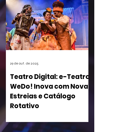
games. A empresa conseguiu o registro
de uma mecânica de invocação de
personagens secundários durante o
jogo, uma função super comum em
RPGs e jogos de ação. A medida, que
pode afetar o desenvolvimento de
centenas de futuros títulos, é vista
como um risco, especialmente para os
estúdios independentes.
29 de out. de 2025
Teatro Digital: e-Teatro
WeDo! Inova com Novas
Estreias e Catálogo
Rotativo
WeDo! Lança Segunda Temporada de
sua Casa de Espetáculos Virtual com
Peças Inclusivas e Acesso Gratuito para