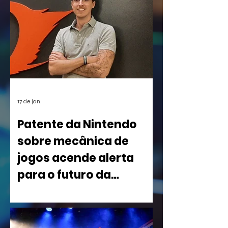
17 de jan.
Patente da Nintendo
sobre mecânica de
jogos acende alerta
para o futuro da
indústria
Uma nova patente registrada pela
Nintendo nos Estados Unidos está
causando um rebuliço no mundo dos