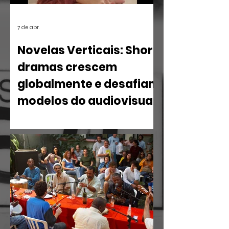
7 de abr.
Novelas Verticais: Short
dramas crescem
globalmente e desafiam
modelos do audiovisual
O mercado de entretenimento digital
em 2026 confirma uma tendência
irreversível: o espectador busca
narrativas ágeis, dramáticas e
estritamente verticais.