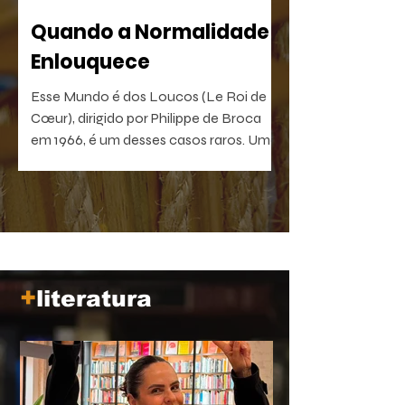
Quando a Normalidade
Enlouquece
Esse Mundo é dos Loucos (Le Roi de
Cœur), dirigido por Philippe de Broca
em 1966, é um desses casos raros. Uma
comédia antibelicista, leve na forma e
devastadora no que sugere. Um filme
que, quanto mais distante fica no
tempo, mais próximo parece de nós.
+
literatura