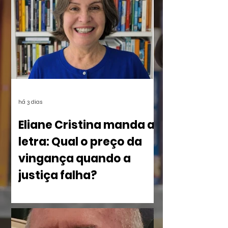
estarão disponíveis em breve aqui e nas
redes.
há 3 dias
Eliane Cristina manda a
letra: Qual o preço da
vingança quando a
justiça falha?
No livro Olho por Olho: ecos do
imperdoável, Eliane Cristina, mostra
como a violência silencia uma família à