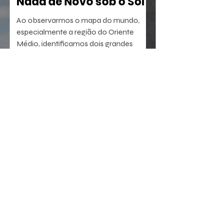
Nada de Novo sob o Sol
Ao observarmos o mapa do mundo,
especialmente a região do Oriente
Médio, identificamos dois grandes
berços da civilização. A oeste, o Egito,
com sua antiga tradição agrícola e
política. A leste, sucedem-se sumérios,
assírios, partos e persas, impérios que
dominaram a região por milênios.
23 de jul.