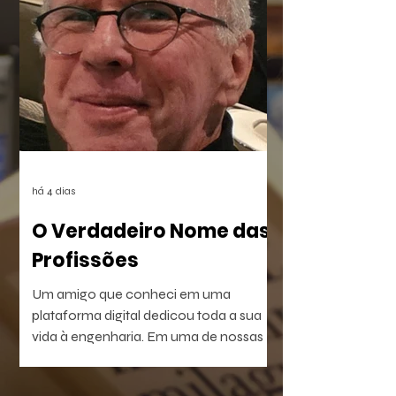
beira do Rio dos Sinos. O crime,
combinado à censura das vítimas e ao
apagamento das provas, deixou uma
lacuna preenchida pelo rancor. O
sentimento reverbera por anos até ser
posto à prova com a execução de um
plano vingativo, movido pela espera de
uma reparação nunca feita.
há 4 dias
O Verdadeiro Nome das
Profissões
Um amigo que conheci em uma
plataforma digital dedicou toda a sua
vida à engenharia. Em uma de nossas
conversas, escreveu uma frase que não
consegui esquecer: — Passei a vida