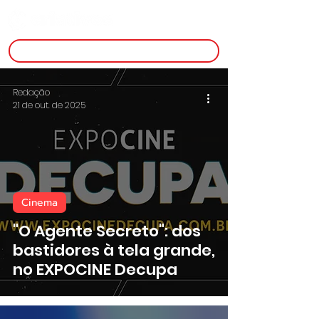
inscreva-se
Redação
21 de out. de 2025
Cinema
"O Agente Secreto": dos
bastidores à tela grande,
no EXPOCINE Decupa