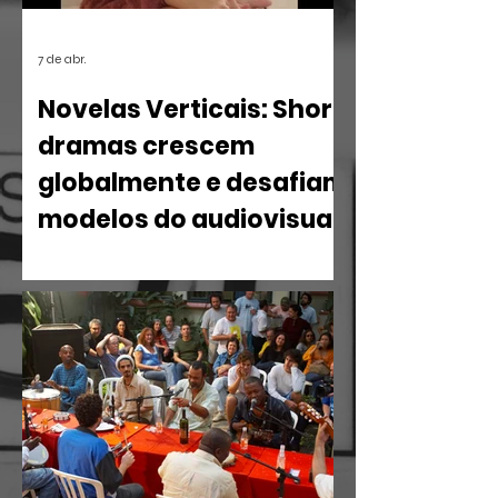
7 de abr.
Novelas Verticais: Short
dramas crescem
globalmente e desafiam
modelos do audiovisual
O mercado de entretenimento digital
em 2026 confirma uma tendência
irreversível: o espectador busca
narrativas ágeis, dramáticas e
estritamente verticais.