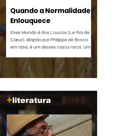
Quando a Normalidade
Enlouquece
Esse Mundo é dos Loucos (Le Roi de
Cœur), dirigido por Philippe de Broca
em 1966, é um desses casos raros. Uma
comédia antibelicista, leve na forma e
devastadora no que sugere. Um filme
que, quanto mais distante fica no
tempo, mais próximo parece de nós.
+
literatura