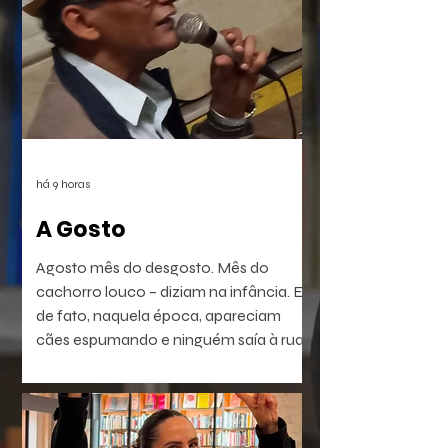
há 9 horas
A Gosto
Agosto mês do desgosto. Mês do
cachorro louco – diziam na infância. E
de fato, naquela época, apareciam
cães espumando e ninguém saía à rua.
É a raiva – diziam. Coisa que dá em
homem e em bicho. Ou dava. Muitos
têm raiva, ódio, medo. Porém não
dependem do mês em curso.