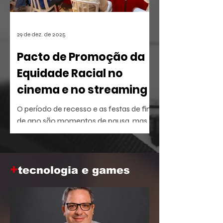
29 de dez. de 2025
Pacto de Promoção da
Equidade Racial no
cinema e no streaming
O período de recesso e as festas de fim
de ano são momentos de pausa, mas
também oferecem a brecha ideal para
aprofundar o repertório sobre temas
que dominam a agenda social e
+
corporativa.
tecnologia e games