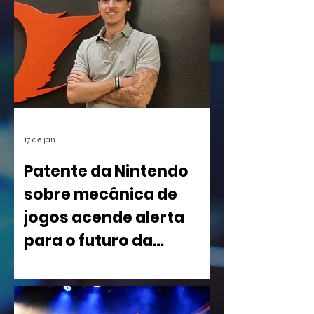
17 de jan.
Patente da Nintendo
sobre mecânica de
jogos acende alerta
para o futuro da
indústria
Uma nova patente registrada pela
Nintendo nos Estados Unidos está
causando um rebuliço no mundo dos