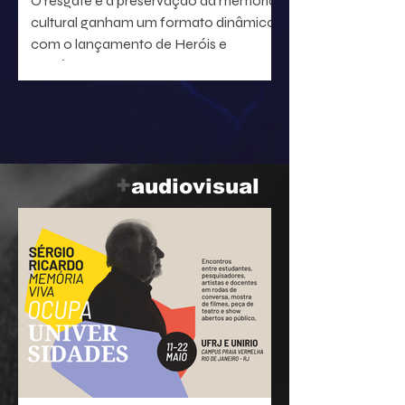
O resgate e a preservação da memória
cultural ganham um formato dinâmico
com o lançamento de Heróis e
heroínas da MPB. O projeto, idealizado
pelo radialista e produtor Geraldo Leite
— integrante do grupo Rumo, nome
central da Vanguarda Paulistana —, em
parceria com o ilustrador Eduardo
Baptistão, propõe uma navegação
+
audiovisual
interativa pela história da música
popular brasileira.