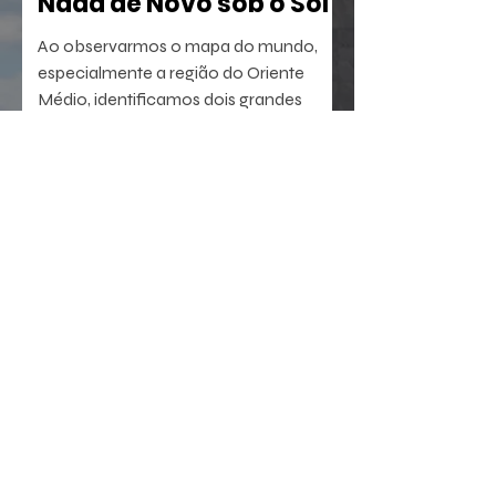
Nada de Novo sob o Sol
Ao observarmos o mapa do mundo,
especialmente a região do Oriente
Médio, identificamos dois grandes
berços da civilização. A oeste, o Egito,
com sua antiga tradição agrícola e
política. A leste, sucedem-se sumérios,
assírios, partos e persas, impérios que
dominaram a região por milênios.
23 de jul.