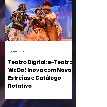
games. A empresa conseguiu o registro
de uma mecânica de invocação de
personagens secundários durante o
jogo, uma função super comum em
RPGs e jogos de ação. A medida, que
pode afetar o desenvolvimento de
centenas de futuros títulos, é vista
como um risco, especialmente para os
estúdios independentes.
29 de out. de 2025
Teatro Digital: e-Teatro
WeDo! Inova com Novas
Estreias e Catálogo
Rotativo
WeDo! Lança Segunda Temporada de
sua Casa de Espetáculos Virtual com
Peças Inclusivas e Acesso Gratuito para