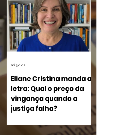
UFRJ), das 15:30 às 18;00. Os links
estarão disponíveis em breve aqui e nas
redes.
há 3 dias
Eliane Cristina manda a
letra: Qual o preço da
vingança quando a
justiça falha?
No livro Olho por Olho: ecos do
imperdoável, Eliane Cristina, mostra
como a violência silencia uma família à