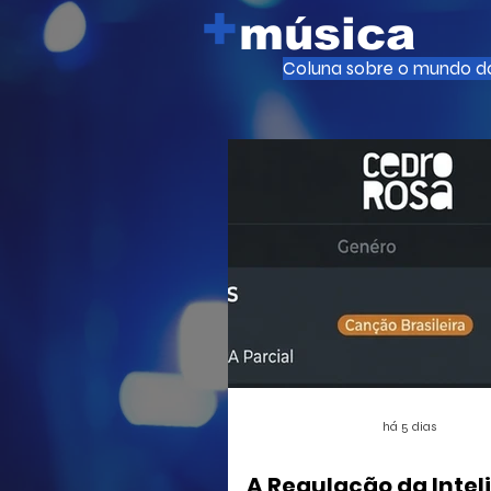
+
música
Coluna sobre o mundo da
há 5 dias
A Regulação da Intel