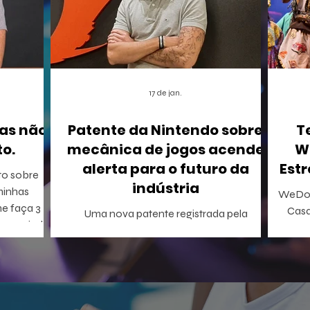
17 de jan.
as não
Patente da Nintendo sobre
T
o.
mecânica de jogos acende
W
alerta para o futuro da
Estr
to sobre
indústria
WeDo!
me faça 3
Casa
Uma nova patente registrada pela
onseguindo
Inclus
Nintendo nos Estados Unidos está
A WeDo! En
causando um rebuliço no mundo dos
o p
games. A empresa conseguiu o registro de
WeDo
uma mecânica de invocação de
virtu
personagens secundários durante o jogo,