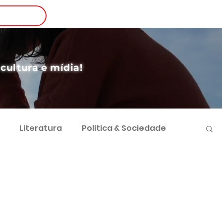
Login
nscreva-se
 cultura e mídia!
Literatura
Politica & Sociedade
vimento Sustentável
Futebol e Negócios
 Sociocultural
Direito e Sociedade