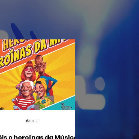
18 de jul.
óis e heroínas da Música