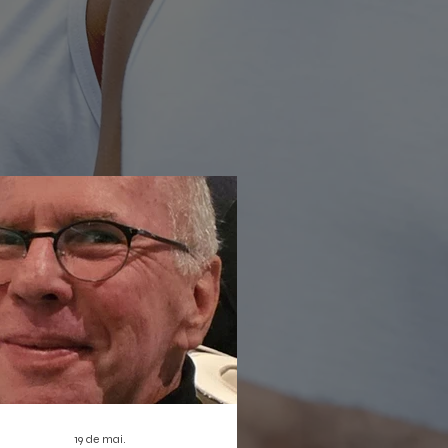
rada não só reforça a proposta de
ratização da cultura digital, como
bém estreia duas produções que
em dar o que falar: o musical infantil
leta Sem Asas e a homenagem
nortista
19 de mai.