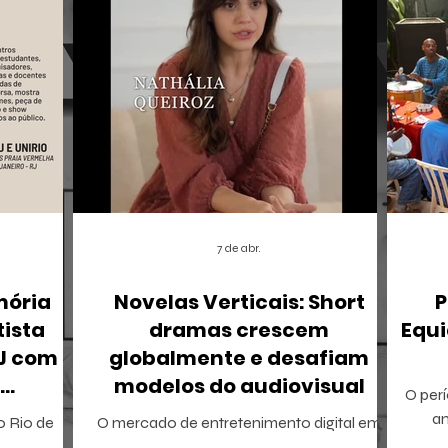
7 de abr.
mória
Novelas Verticais: Short
P
tista
dramas crescem
Equi
RJ com
globalmente e desafiam
modelos do audiovisual
O perí
r
a
 o Rio de
O mercado de entretenimento digital em
tamb
io Ricardo
2026 confirma uma tendência irreversível: