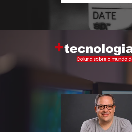
Memória Viva Ocupa Universid
iniciativa que leva o vasto ac
filosofia de um dos maiores inte
cultura brasileira para o centr
acadêmico.
+
tecnologi
Coluna sobre o mundo do