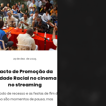
29 de dez. de 2025
acto de Promoção da
dade Racial no cinema e
no streaming
odo de recesso e as festas de fim de
no são momentos de pausa, mas
ém oferecem a brecha ideal para