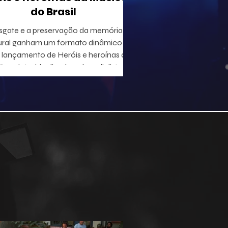
do Brasil
sgate e a preservação da memória
ural ganham um formato dinâmico
lançamento de Heróis e heroínas da
 projeto, idealizado pelo radialista e
utor Geraldo Leite — integrante do
 Rumo, nome central da Vanguarda
tana —, em parceria com o ilustrador
duardo Baptistão, propõe uma
egação interativa pela história da
música popular brasileira.