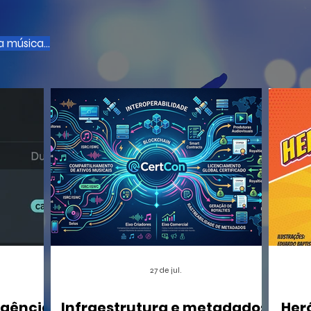
 música...
27 de jul.
igência
Infraestrutura e metadados:
Her