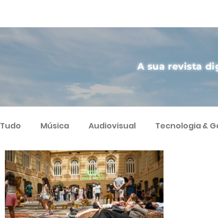
A sua revista di
Tudo
Música
Audiovisual
Tecnologia & 
Artes
Agricultura Sustentável
Streamin
Podcast
Varietà
Ciência
Humor