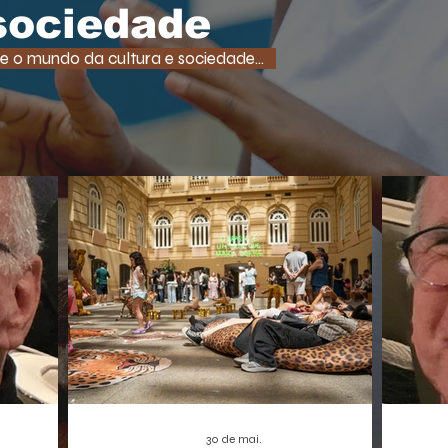
tempo
uma função super comum em RPGs e
 sociedade
democ
jogos de ação. A medida, que pode afetar o
tam
desenvolvimento de centenas de futuros
e o mundo da cultura e sociedade...
promet
títulos, é vista como um risco,
A Borbo
especialmente para os estúdios
independentes.
30 de mai.