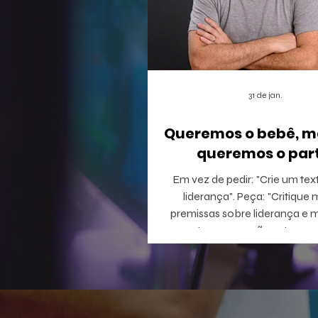
31 de jan.
Queremos o bebê, m
queremos o part
Em vez de pedir: "Crie um tex
liderança". Peça: "Critique minhas
premissas sobre liderança e 
perguntas que eu não estou c
responder".