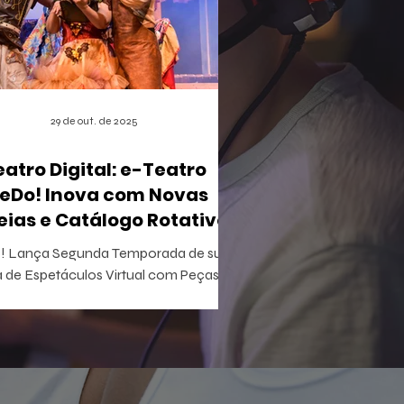
29 de out. de 2025
eatro Digital: e-Teatro
eDo! Inova com Novas
eias e Catálogo Rotativo
 Lança Segunda Temporada de sua
 de Espetáculos Virtual com Peças
ivas e Acesso Gratuito para Iniciantes
tretenimento acaba de apertar
lay em uma nova fase do e-Teatro
! , a primeira casa de espetáculos
al e gamificada do mundo. Esta nova