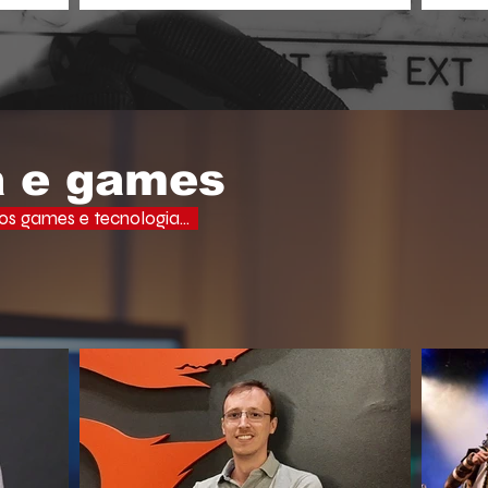
aprof
ades, uma
o espectador busca narrativas ágeis,
domi
ervo e a
dramáticas e estritamente verticais.
lectuais da
o do debate
a e games
s games e tecnologia...