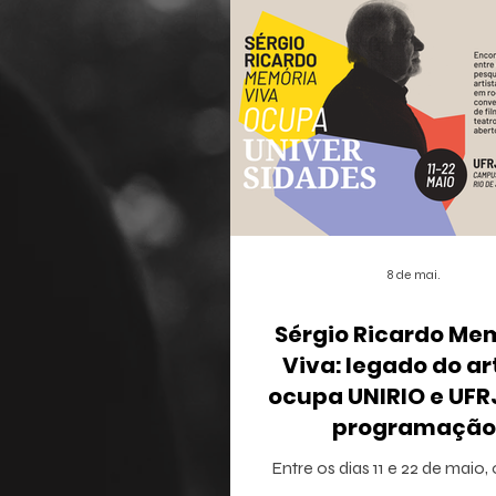
8 de mai.
Sérgio Ricardo Me
Viva: legado do ar
ocupa UNIRIO e UF
programação
multidisciplina
Entre os dias 11 e 22 de maio,
Janeiro recebe o projeto Sérg