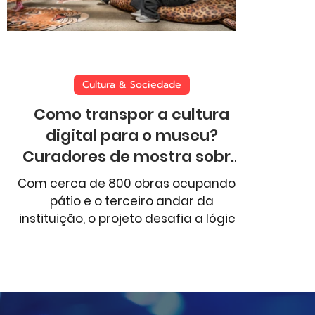
Aventura
Comportamento
Esportes
Cultura & Sociedade
Como transpor a cultura
digital para o museu?
Curadores de mostra sobre
memes debatem processo
Com cerca de 800 obras ocupando o
criativo no CCBB BH
pátio e o terceiro andar da
instituição, o projeto desafia a lógica
tradicional dos espaços
museológicos ao colocar em
simbiose a chamada "alta cultura" e
as manifestações da cultura de
massa digital.