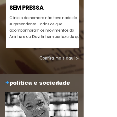
SEM PRESSA
O início do namoro não teve nada de
surpreendente. Todos os que
acompanharam os movimentos da
Aninha e do Davi tinham certeza de que
o match ia acabar acontecendo. Só
não se sabia a forma como o processo
ia terminar. Ambos eram confusos. Ela
Confira mais aqui >
era médica plantonista com absoluta
preferência pela noite. Nunca
escondeu de ninguém que o que a
estimulava eram as surpresas da
+
política e sociedade
emergência noturna.