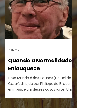
simbiose a chamada "alta cultura" e as
manifestações da cultura de massa
digital.
19 de mai.
Quando a Normalidade
Enlouquece
Esse Mundo é dos Loucos (Le Roi de
Cœur), dirigido por Philippe de Broca
em 1966, é um desses casos raros. Uma
comédia antibelicista, leve na forma e
devastadora no que sugere. Um filme
que, quanto mais distante fica no