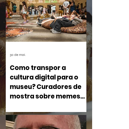
30 de mai.
Como transpor a
cultura digital para o
museu? Curadores de
mostra sobre memes
debatem processo
Com cerca de 800 obras ocupando o
criativo no CCBB BH
pátio e o terceiro andar da instituição, o
projeto desafia a lógica tradicional dos
espaços museológicos ao colocar em