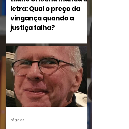
letra: Qual o preço da
vingança quando a
justiça falha?
No livro Olho por Olho: ecos do
imperdoável, Eliane Cristina, mostra
como a violência silencia uma família à
beira do Rio dos Sinos. O crime,
combinado à censura das vítimas e ao
apagamento das provas, deixou uma
lacuna preenchida pelo rancor. O
sentimento reverbera por anos até ser
posto à prova com a execução de um
plano vingativo, movido pela espera de
uma reparação nunca feita.
há 3 dias