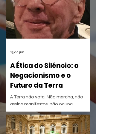
musical infantil A Borboleta Sem Asas e
a homenagem nortista
23 de jun.
A Ética do Silêncio: o
Negacionismo e o
Futuro da Terra
A Terra não vota. Não marcha, não
assina manifestos, não ocupa
palanques. Talvez por isso seja tão fácil
esquecê-la.