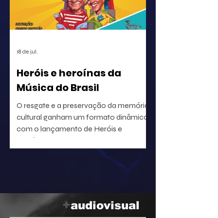
correta circulação de rendimentos e
para a segurança jurídica de quem
utiliza o repertório.
18 de jul.
Heróis e heroínas da
Música do Brasil
O resgate e a preservação da memória
cultural ganham um formato dinâmico
com o lançamento de Heróis e
heroínas da MPB. O projeto, idealizado
pelo radialista e produtor Geraldo Leite
— integrante do grupo Rumo, nome
central da Vanguarda Paulistana —, em
parceria com o ilustrador Eduardo
Baptistão, propõe uma navegação
+
audiovisual
interativa pela história da música