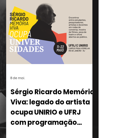
popular brasileira.
8 de mai.
Sérgio Ricardo Memória
Viva: legado do artista
ocupa UNIRIO e UFRJ
com programação
multidisciplinar
Entre os dias 11 e 22 de maio, o Rio de