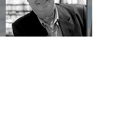
tempo histórica e lendária, travada
entre gregos e troianos por volta de
1200 a.C. A imagem atravessou mais de
três milênios porque certos
acontecimentos deixam marcas que
sobrevivem às gerações e moldam a
memória coletiva dos povos.
30 de jul.
Nada de Novo sob o Sol
Ao observarmos o mapa do mundo,
especialmente a região do Oriente
Médio, identificamos dois grandes
berços da civilização. A oeste, o Egito,
com sua antiga tradição agrícola e
política. A leste, sucedem-se sumérios,
assírios, partos e persas, impérios que
dominaram a região por milênios.