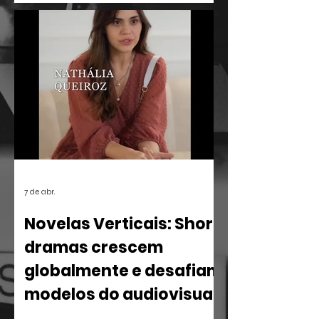
Janeiro recebe o projeto Sérgio
Ricardo Memória Viva Ocupa
Universidades, uma iniciativa que leva o
vasto acervo e a filosofia de um dos
maiores intelectuais da cultura brasileira
para o centro do debate acadêmico.
7 de abr.
Novelas Verticais: Short
dramas crescem
globalmente e desafiam
modelos do audiovisual