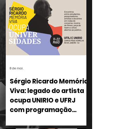
8 de mai.
Sérgio Ricardo Memória
Viva: legado do artista
ocupa UNIRIO e UFRJ
com programação
multidisciplinar
Entre os dias 11 e 22 de maio, o Rio de
Janeiro recebe o projeto Sérgio