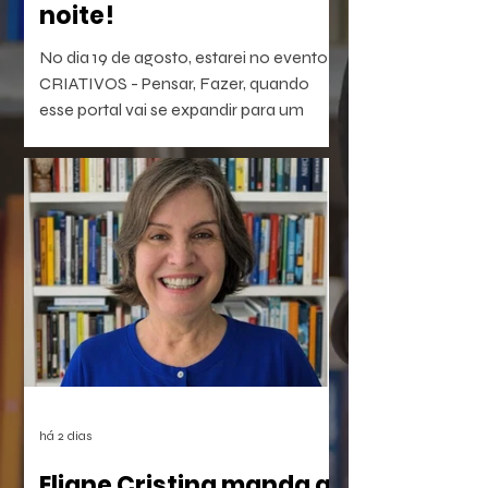
noite!
No dia 19 de agosto, estarei no evento
CRIATIVOS - Pensar, Fazer, quando
esse portal vai se expandir para um
laboratório vivo de ideias e realizações.
O evento será híbrido, no Colégio
Brasileiro de Altos Estudos (CBAE /
UFRJ), das 15:30 às 18;00. Os links
estarão disponíveis em breve aqui e nas
redes.
há 2 dias
Eliane Cristina manda a