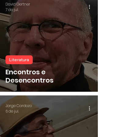
David Gertner
7 de jul.
Literatura
Encontros e
Desencontros
Jorge Cardozo
6 de jul.