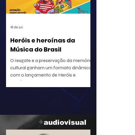
para a segurança jurídica de quem
utiliza o repertório.
18 de jul.
Heróis e heroínas da
Música do Brasil
O resgate e a preservação da memória
cultural ganham um formato dinâmico
com o lançamento de Heróis e
heroínas da MPB. O projeto, idealizado
pelo radialista e produtor Geraldo Leite
— integrante do grupo Rumo, nome
central da Vanguarda Paulistana —, em
parceria com o ilustrador Eduardo
Baptistão, propõe uma navegação
+
audiovisual
interativa pela história da música
popular brasileira.