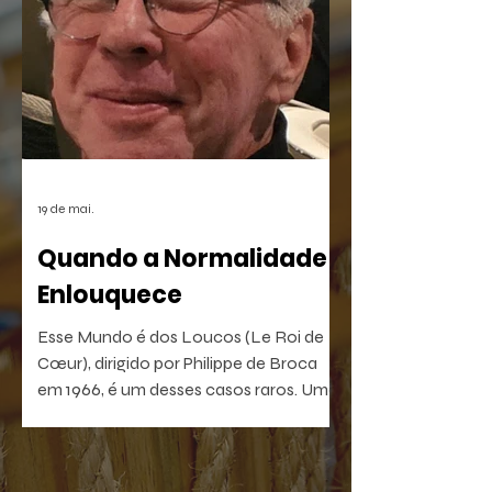
simbiose a chamada "alta cultura" e as
manifestações da cultura de massa
digital.
19 de mai.
Quando a Normalidade
Enlouquece
Esse Mundo é dos Loucos (Le Roi de
Cœur), dirigido por Philippe de Broca
em 1966, é um desses casos raros. Uma
comédia antibelicista, leve na forma e
devastadora no que sugere. Um filme
que, quanto mais distante fica no