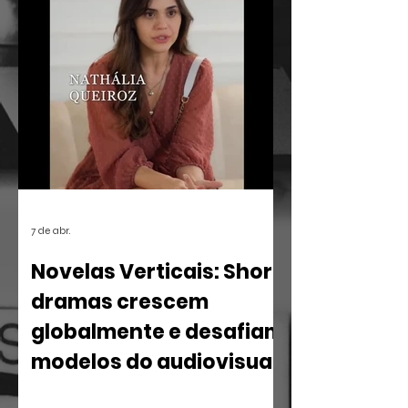
Ricardo Memória Viva Ocupa
Universidades, uma iniciativa que leva o
vasto acervo e a filosofia de um dos
maiores intelectuais da cultura brasileira
para o centro do debate acadêmico.
7 de abr.
Novelas Verticais: Short
dramas crescem
globalmente e desafiam
modelos do audiovisual
O mercado de entretenimento digital