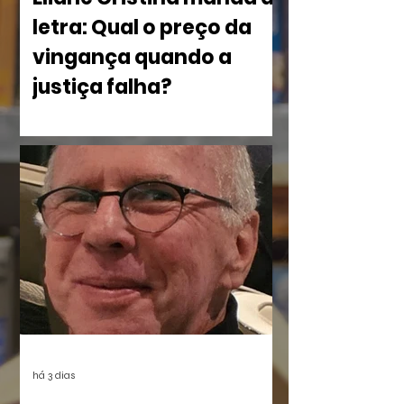
letra: Qual o preço da
vingança quando a
justiça falha?
No livro Olho por Olho: ecos do
imperdoável, Eliane Cristina, mostra
como a violência silencia uma família à
beira do Rio dos Sinos. O crime,
combinado à censura das vítimas e ao
apagamento das provas, deixou uma
lacuna preenchida pelo rancor. O
sentimento reverbera por anos até ser
posto à prova com a execução de um
plano vingativo, movido pela espera de
uma reparação nunca feita.
há 3 dias