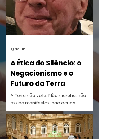
a homenagem nortista
23 de jun.
A Ética do Silêncio: o
Negacionismo e o
Futuro da Terra
A Terra não vota. Não marcha, não
assina manifestos, não ocupa
palanques. Talvez por isso seja tão fácil
esquecê-la.