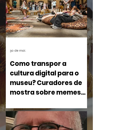
30 de mai.
Como transpor a
cultura digital para o
museu? Curadores de
mostra sobre memes
debatem processo
Com cerca de 800 obras ocupando o
criativo no CCBB BH
pátio e o terceiro andar da instituição, o
projeto desafia a lógica tradicional dos
espaços museológicos ao colocar em